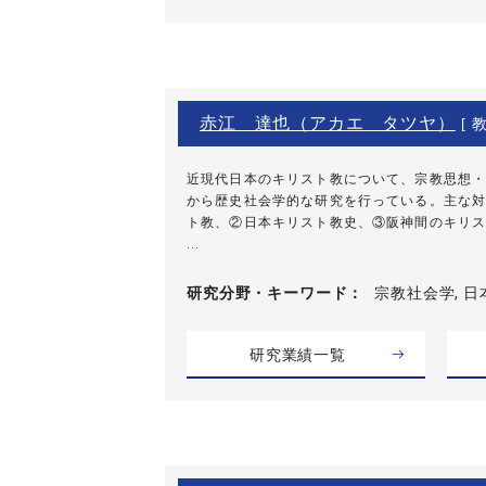
赤江 達也（アカエ タツヤ）
[ 教
近現代日本のキリスト教について、宗教思想・
から歴史社会学的な研究を行っている。主な対
ト教、②日本キリスト教史、③阪神間のキリス
...
研究分野・
キーワード
宗教社会学, 日
研究業績一覧