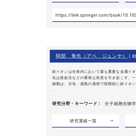
https://link.springer.com/book/10.1
阿部 隼也（アベ ジュンヤ）
[ 助
鉄イオンは生体内において最も重要な金属イオ
化は貧血症などの重篤な疾患を引き起こす。一
細胞は、分化・成熟の過程で段階的に鉄イオン
...
研究分野・
キーワード
分子細胞生物学
研究業績一覧