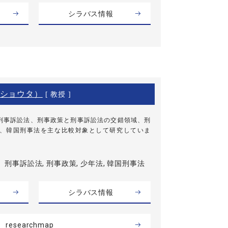
シラバス情報
ショウタ）
[ 教授 ]
刑事訴訟法、刑事政策と刑事訴訟法の交錯領域、刑
、韓国刑事法を主な比較対象として研究していま
刑事訴訟法, 刑事政策, 少年法, 韓国刑事法
シラバス情報
researchmap