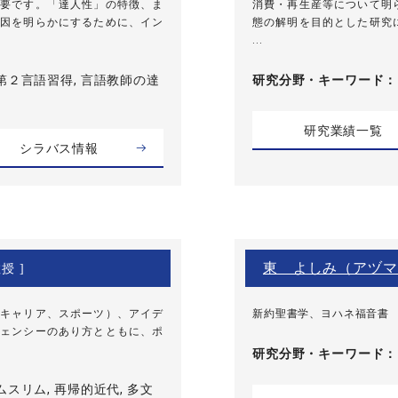
要です。「達人性」の特徴、ま
消費・再生産等について明
因を明らかにするために、イン
態の解明を目的とした研究
...
第２言語習得, 言語教師の達
研究分野・
キーワード
研究業績一覧
シラバス情報
東 よしみ（アヅマ
授 ]
キャリア、スポーツ）、アイデ
新約聖書学、ヨハネ福音書
ェンシーのあり方とともに、ポ
研究分野・
キーワード
ムスリム, 再帰的近代, 多文