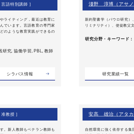
淺野 淳博（アサノ
[ 言語特別講師 ]
やライティング，最近は教育に
新約聖書学（パウロ研究）
んでいます。言語教育の専門家
リミナリティ）、使徒教父
どのような教育実践ができるの
研究分野・
キーワード
研究, 協働学習, PBL, 教師
シラバス情報
研究業績一覧
安髙 雄治（アタカ
 准教授 ]
す。新人教師もベテラン教師も
自然環境に強く依存する集