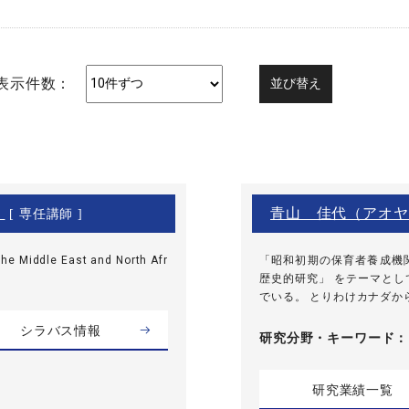
表示件数：
）
青山 佳代（アオヤ
[ 専任講師 ]
he Middle East and North Afr
「昭和初期の保育者養成機
歴史的研究」 をテーマと
でいる。 とりわけカナダから
シラバス情報
研究分野・
キーワード
研究業績一覧