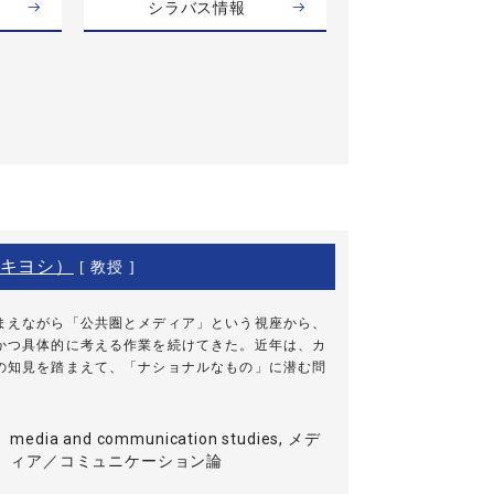
シラバス情報
キヨシ）
[ 教授 ]
まえながら「公共圏とメディア」という視座から、
かつ具体的に考える作業を続けてきた。近年は、カ
の知見を踏まえて、「ナショナルなもの」に潜む問
media and communication studies, メデ
ィア／コミュニケーション論