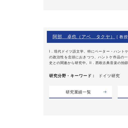
阿部 卓也（アベ タクヤ）
[ 教授
I．現代ドイツ語文学、特にペーター・ハント
の政治性を念頭におきつつ、ハントケ作品の一
史との関連から研究中。II．西欧古典音楽の拍節の
研究分野・
キーワード
ドイツ研究
研究業績一覧