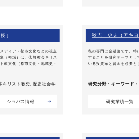
秋吉 史夫（アキヨ
授 ]
メディア・都市文化などの視点
私の専門は金融論です。特
象（領域）は、①無教会キリス
することを研究テーマとし
ト教文化（都市文化・地域史・
いる投資家と資金を必要と
...
本キリスト教史, 歴史社会学
研究分野・
キーワード
シラバス情報
研究業績一覧