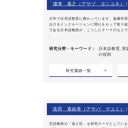
淺津 嘉之（アサヅ ヨシユキ）
大学で日本語教育に携わっています。協働学習
おけるインクルージョンに関心をもって取り組
である日本語教師が，こうしたテーマのもとで
...
研究分野・
キーワード
日本語教育, 実践
の役割
研究業績一覧
浅羽 真由美（アサバ マユミ）
[
言語教師の「達人性」を研究テーマとしていま