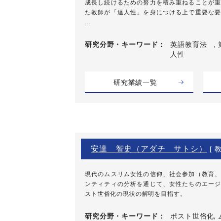
成長し続けるための努力を積み重ねることが重
た教師が「達人性」を身につける上で重要な要
...
研究分野・
キーワード
英語教育法 , 
人性
研究業績一覧
安達 智史（アダチ サトシ）
[ 教
現代のムスリム女性の信仰、社会参加（教育、
ンティティの分析を通じて、女性たちのエージ
スト世俗化の現状の解明を目指す。
研究分野・
キーワード
ポスト世俗化, 