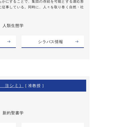
らかにすることで、集団の存続を可能とする適応形
に従事している。同時に、人々を取り巻く自然・社
人類生態学
シラバス情報
 ヨシミ）
[ 准教授 ]
新約聖書学