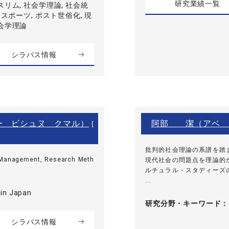
研究業績一覧
スリム, 社会学理論, 社会統
 スポーツ, ポスト世俗化, 現
社会学理論
シラバス情報
ー ビシュヌ クマル）
阿部 潔（アベ 
[
批判的社会理論の系譜を踏
, Management, Research Meth
現代社会の問題点を理論的
ルチュラル・スタディーズ
...
in Japan
研究分野・
キーワード
シラバス情報