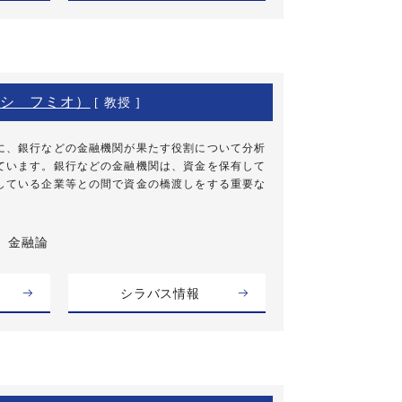
シ フミオ）
[ 教授 ]
に、銀行などの金融機関が果たす役割について分析
ています。銀行などの金融機関は、資金を保有して
している企業等との間で資金の橋渡しをする重要な
金融論
シラバス情報