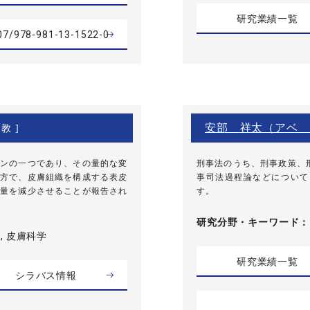
研究業績一覧
007/978-981-13-1522-0
安部 祥太（アベ 
教 ]
ンの一つであり、その量的な変
刑事法のうち、刑事政策、
方で、皮膚組織を構成する表皮
事司法過程論などについて
量を減少させることが報告され
す。
研究分野・
キーワード
, 皮膚科学
研究業績一覧
シラバス情報