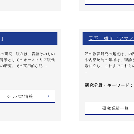
天野 雄介（アマノ
 ]
ケの研究。現在は、言語そのもの
私の教育研究の起点は、内
背景としてのオーストリア現代
や内部統制の領域は、理論
研究。その実用的な記 ...
場に立ち、これまでこれら
...
研究分野・
キーワード
シラバス情報
研究業績一覧