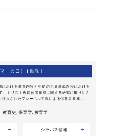
マ カヨ）
[ 助教 ]
関における教育内容と生徒の力量形成過程における
して、キリスト教保育者養成に関する研究に取り組ん
移入されたフレーベル主義による保育者養成 ...
教育史, 保育学, 教育学
シラバス情報