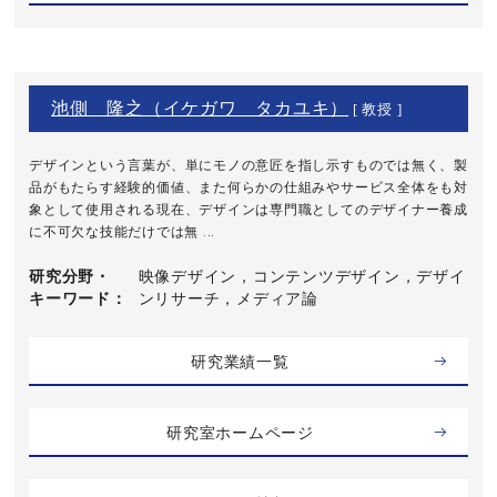
池側 隆之（イケガワ タカユキ）
[ 教授 ]
デザインという言葉が、単にモノの意匠を指し示すものでは無く、製
品がもたらす経験的価値、また何らかの仕組みやサービス全体をも対
象として使用される現在、デザインは専門職としてのデザイナー養成
に不可欠な技能だけでは無 ...
研究分野・
映像デザイン，コンテンツデザイン，デザイ
キーワード
ンリサーチ，メディア論
研究業績一覧
研究室ホームページ