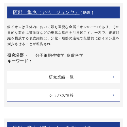
阿部 隼也（アベ ジュンヤ）
[ 助教 ]
鉄イオンは生体内において最も重要な金属イオンの一つであり、その
量的な変化は貧血症などの重篤な疾患を引き起こす。一方で、皮膚組
織を構成する表皮細胞は、分化・成熟の過程で段階的に鉄イオン量を
減少させることが報告され ...
研究分野・
分子細胞生物学, 皮膚科学
キーワード
研究業績一覧
シラバス情報