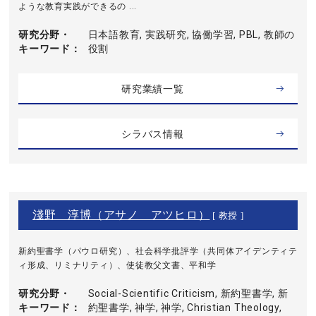
ような教育実践ができるの ...
研究分野・
日本語教育, 実践研究, 協働学習, PBL, 教師の
キーワード
役割
研究業績一覧
シラバス情報
淺野 淳博（アサノ アツヒロ）
[ 教授 ]
新約聖書学（パウロ研究）、社会科学批評学（共同体アイデンティテ
ィ形成、リミナリティ）、使徒教父文書、平和学
研究分野・
Social-Scientific Criticism, 新約聖書学, 新
キーワード
約聖書学, 神学, 神学, Christian Theology,