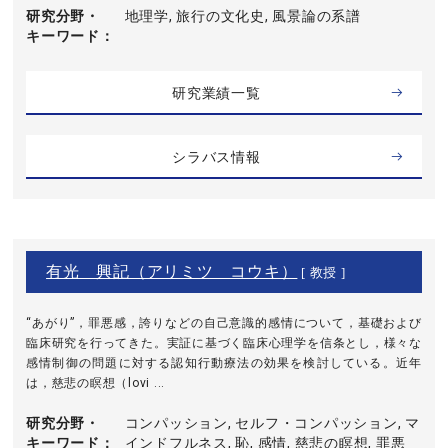
研究分野・
地理学, 旅行の文化史, 風景論の系譜
キーワード
研究業績一覧
シラバス情報
有光 興記（アリミツ コウキ）
[ 教授 ]
“あがり”，罪悪感，誇りなどの自己意識的感情について，基礎および
臨床研究を行ってきた。実証に基づく臨床心理学を信条とし，様々な
感情制御の問題に対する認知行動療法の効果を検討している。近年
は，慈悲の瞑想（lovi ...
研究分野・
コンパッション, セルフ・コンパッション, マ
キーワード
インドフルネス, 恥, 感情, 慈悲の瞑想, 罪悪