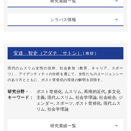
研究業績一覧
シラバス情報
安達 智史（アダチ サトシ）
[ 教授 ]
現代のムスリム女性の信仰、社会参加（教育、キャリア、スポー
ツ）、アイデンティティの分析を通じて、女性たちのエージェンシー
のあり方とともに、ポスト世俗化の現状の解明を目指す。
研究分野・
ポスト世俗化, ムスリム, 再帰的近代, 多文化
キーワード
主義, 現代ムスリム, 社会学理論, 社会統合, ジ
ェンダー, スポーツ, ポスト世俗化, 現代ムス
リム, 社会学理論
研究業績一覧