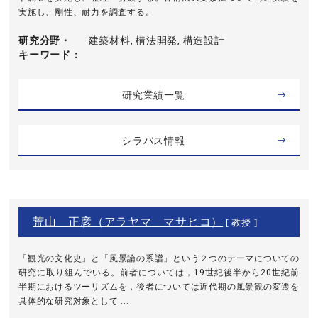
実施し、剛性、耐力を調査する。
研究分野・
建築材料, 構法開発, 構造設計
キーワード
研究業績一覧
シラバス情報
荒山 正彦（アラヤマ マサヒコ）
[ 教授 ]
「観光の文化史」と「風景論の系譜」という２つのテーマについての
研究に取り組んでいる。前者については，19世紀後半から20世紀前
半期におけるツーリズムを，後者については近代期の風景観の変遷を
具体的な研究対象として ...