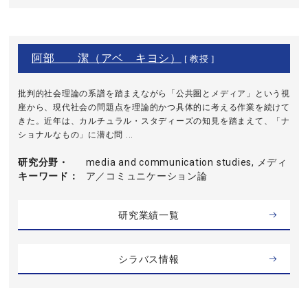
阿部 潔（アベ キヨシ）
[ 教授 ]
批判的社会理論の系譜を踏まえながら「公共圏とメディア」という視
座から、現代社会の問題点を理論的かつ具体的に考える作業を続けて
きた。近年は、カルチュラル・スタディーズの知見を踏まえて、「ナ
ショナルなもの」に潜む問 ...
研究分野・
media and communication studies, メディ
キーワード
ア／コミュニケーション論
研究業績一覧
シラバス情報