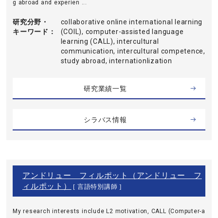
g abroad and experien ...
研究分野・
collaborative online international learning
キーワード
(COIL), computer-assisted language
learning (CALL), intercultural
communication, intercultural competence,
study abroad, internationlization
研究業績一覧
シラバス情報
アンドリュー フィルポット（アンドリュー フ
ィルポット）
[ 言語特別講師 ]
My research interests include L2 motivation, CALL (Computer-a