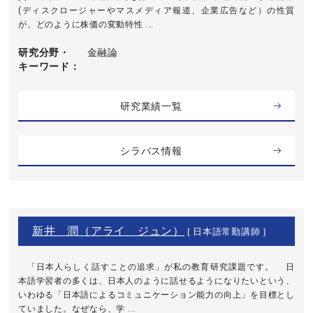
(ディスクロージャーやマスメディア報道、企業広告など）の性質
が、どのように株価の変動特性 ...
研究分野・
金融論
キーワード
研究業績一覧
シラバス情報
新井 潤（アライ ジュン）
[ 日本語常勤講師 ]
「日本人らしく話すことの追求」が私の教育研究課題です。 日
本語学習者の多くは、日本人のように話せるようになりたいという、
いわゆる「日本語によるコミュニケーション能力の向上」を目標とし
ていました。なぜなら、学 ...