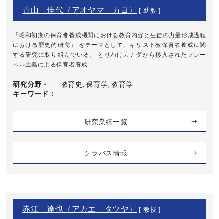
青山 佳代（アオヤマ カヨ）
[ 助教 ]
「昭和初期の保育者養成機関における教育内容と生徒の力量形成過程
における歴史的研究」 をテーマとして、キリスト教保育者養成に関
する研究に取り組んでいる。 とりわけカナダから移入されたフレー
ベル主義による保育者養成 ...
研究分野・
教育史, 保育学, 教育学
キーワード
研究業績一覧
シラバス情報
赤江 達也（アカエ タツヤ）
[ 教授 ]