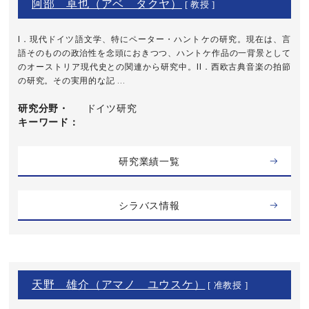
阿部 卓也（アベ タクヤ）
[ 教授 ]
I．現代ドイツ語文学、特にペーター・ハントケの研究。現在は、言
語そのものの政治性を念頭におきつつ、ハントケ作品の一背景として
のオーストリア現代史との関連から研究中。II．西欧古典音楽の拍節
の研究。その実用的な記 ...
研究分野・
ドイツ研究
キーワード
研究業績一覧
シラバス情報
天野 雄介（アマノ ユウスケ）
[ 准教授 ]