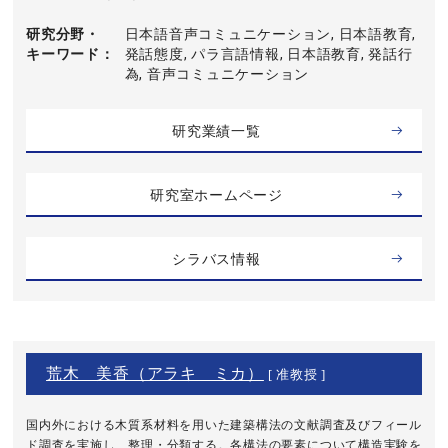
研究分野・
日本語音声コミュニケーション, 日本語教育,
キーワード
発話態度, パラ言語情報, 日本語教育, 発話行
為, 音声コミュニケーション
研究業績一覧
研究室ホームページ
シラバス情報
荒木 美香（アラキ ミカ）
[ 准教授 ]
国内外における木質系材料を用いた建築構法の文献調査及びフィール
ド調査を実施し、整理・分類する。各構法の要素について構造実験を