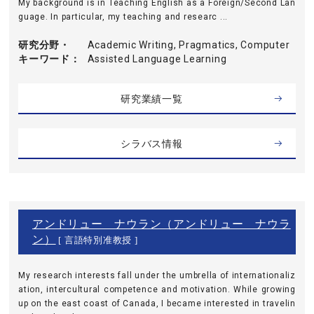
My background is in Teaching English as a Foreign/Second Lan
guage. In particular, my teaching and researc ...
研究分野・
Academic Writing, Pragmatics, Computer
キーワード
Assisted Language Learning
研究業績一覧
シラバス情報
アンドリュー ナウラン（アンドリュー ナウラ
ン）
[ 言語特別准教授 ]
My research interests fall under the umbrella of internationaliz
ation, intercultural competence and motivation. While growing
up on the east coast of Canada, I became interested in travelin