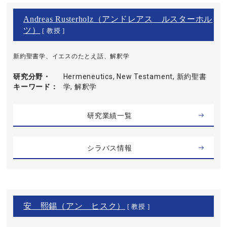
Andreas Rusterholz（アンドレアス ルスターホル
ツ）
[ 教授 ]
新約聖書学、イエスのたとえ話、解釈学
研究分野・
Hermeneutics, New Testament, 新約聖書
キーワード
学, 解釈学
研究業績一覧
シラバス情報
安 熙錫（アン ヒスク）
[ 教授 ]