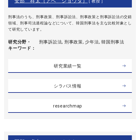
安部 祥太（アベ ショウタ）
[ 教授 ]
刑事法のうち、刑事政策、刑事訴訟法、刑事政策と刑事訴訟法の交錯
領域、刑事司法過程論などについて、韓国刑事法を主な比較対象とし
て研究しています。
研究分野・
刑事訴訟法, 刑事政策, 少年法, 韓国刑事法
キーワード
研究業績一覧
シラバス情報
researchmap