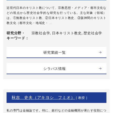
近現代日本のキリスト教について、宗教思想・メディア・都市文化な
どの視点から歴史社会学的な研究を行っている。主な対象（領域）
は、①無教会キリスト教、②日本キリスト教史、③阪神間のキリスト
教文化（都市文化・地域史・ ...
研究分野・
宗教社会学, 日本キリスト教史, 歴史社会学
キーワード
研究業績一覧
シラバス情報
秋吉 史夫（アキヨシ フミオ）
[ 教授 ]
私の専門は金融論です。特に、銀行などの金融機関が果たす役割につ