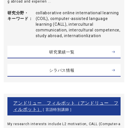
g abroad and experien ...
研究分野・
collaborative online international learning
キーワード
(COIL), computer-assisted language
learning (CALL), intercultural
communication, intercultural competence,
study abroad, internationlization
研究業績一覧
シラバス情報
アンドリュー フィルポット（アンドリュー フ
ィルポット）
[ 言語特別講師 ]
My research interests include L2 motivation, CALL (Computer-a