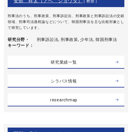
安部 祥太（アベ ショウタ）
[ 教授 ]
刑事法のうち、刑事政策、刑事訴訟法、刑事政策と刑事訴訟法の交錯
領域、刑事司法過程論などについて、韓国刑事法を主な比較対象とし
て研究しています。
研究分野・
刑事訴訟法, 刑事政策, 少年法, 韓国刑事法
キーワード
研究業績一覧
シラバス情報
researchmap