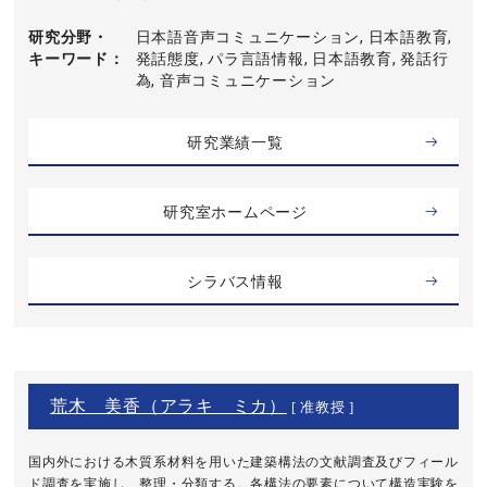
研究分野・
日本語音声コミュニケーション, 日本語教育,
キーワード
発話態度, パラ言語情報, 日本語教育, 発話行
為, 音声コミュニケーション
研究業績一覧
研究室ホームページ
シラバス情報
荒木 美香（アラキ ミカ）
[ 准教授 ]
国内外における木質系材料を用いた建築構法の文献調査及びフィール
ド調査を実施し、整理・分類する。各構法の要素について構造実験を