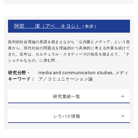
阿部 潔（アベ キヨシ）
[ 教授 ]
批判的社会理論の系譜を踏まえながら「公共圏とメディア」という視
座から、現代社会の問題点を理論的かつ具体的に考える作業を続けて
きた。近年は、カルチュラル・スタディーズの知見を踏まえて、「ナ
ショナルなもの」に潜む問 ...
研究分野・
media and communication studies, メディ
キーワード
ア／コミュニケーション論
研究業績一覧
シラバス情報