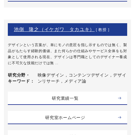
池側 隆之（イケガワ タカユキ）
[ 教授 ]
デザインという言葉が、単にモノの意匠を指し示すものでは無く、製
品がもたらす経験的価値、また何らかの仕組みやサービス全体をも対
象として使用される現在、デザインは専門職としてのデザイナー養成
に不可欠な技能だけでは無 ...
研究分野・
映像デザイン，コンテンツデザイン，デザイ
キーワード
ンリサーチ，メディア論
研究業績一覧
研究室ホームページ