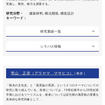
実施し、剛性、耐力を調査する。
研究分野・
建築材料, 構法開発, 構造設計
キーワード
研究業績一覧
シラバス情報
荒山 正彦（アラヤマ マサヒコ）
[ 教授 ]
「観光の文化史」と「風景論の系譜」という２つのテーマについての
研究に取り組んでいる。前者については，19世紀後半から20世紀前
半期におけるツーリズムを，後者については近代期の風景観の変遷を
具体的な研究対象として ...