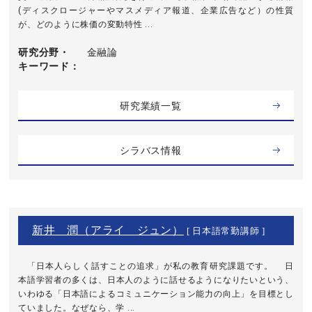
(ディスクロージャーやマスメディア報道、企業広告など）の性質
が、どのように株価の変動特性 ...
研究分野・
金融論
キーワード
研究業績一覧
シラバス情報
新井 潤（アライ ジュン）
[ 日本語常勤講師 ]
「日本人らしく話すことの追求」が私の教育研究課題です。 日
本語学習者の多くは、日本人のように話せるようになりたいという、
いわゆる「日本語によるコミュニケーション能力の向上」を目標とし
ていました。なぜなら、学 ...