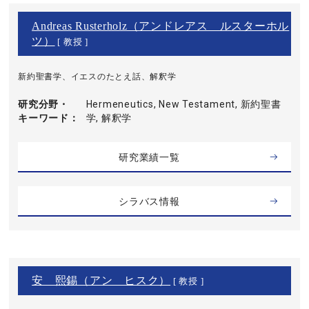
Andreas Rusterholz（アンドレアス ルスターホル
ツ）
[ 教授 ]
新約聖書学、イエスのたとえ話、解釈学
研究分野・
Hermeneutics, New Testament, 新約聖書
キーワード
学, 解釈学
研究業績一覧
シラバス情報
安 熙錫（アン ヒスク）
[ 教授 ]