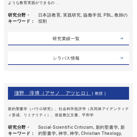
ような教育実践ができるの ...
研究分野・
日本語教育, 実践研究, 協働学習, PBL, 教師の
キーワード
役割
研究業績一覧
シラバス情報
淺野 淳博（アサノ アツヒロ）
[ 教授 ]
新約聖書学（パウロ研究）、社会科学批評学（共同体アイデンティテ
ィ形成、リミナリティ）、使徒教父文書、平和学
研究分野・
Social-Scientific Criticism, 新約聖書学, 新
キーワード
約聖書学, 神学, 神学, Christian Theology,