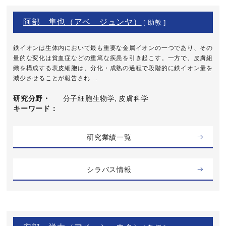
阿部 隼也（アベ ジュンヤ）
[ 助教 ]
鉄イオンは生体内において最も重要な金属イオンの一つであり、その
量的な変化は貧血症などの重篤な疾患を引き起こす。一方で、皮膚組
織を構成する表皮細胞は、分化・成熟の過程で段階的に鉄イオン量を
減少させることが報告され ...
研究分野・
分子細胞生物学, 皮膚科学
キーワード
研究業績一覧
シラバス情報