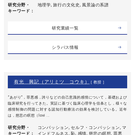
研究分野・
地理学, 旅行の文化史, 風景論の系譜
キーワード
研究業績一覧
シラバス情報
有光 興記（アリミツ コウキ）
[ 教授 ]
“あがり”，罪悪感，誇りなどの自己意識的感情について，基礎および
臨床研究を行ってきた。実証に基づく臨床心理学を信条とし，様々な
感情制御の問題に対する認知行動療法の効果を検討している。近年
は，慈悲の瞑想（lovi ...
研究分野・
コンパッション, セルフ・コンパッション, マ
キーワード
インドフルネス, 恥, 感情, 慈悲の瞑想, 罪悪