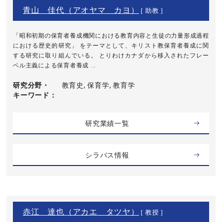
青山 佳代（アオヤマ カヨ）
[ 助教 ]
「昭和初期の保育者養成機関における教育内容と生徒の力量形成過程
における歴史的研究」 をテーマとして、キリスト教保育者養成に関
する研究に取り組んでいる。 とりわけカナダから移入されたフレー
ベル主義による保育者養成 ...
研究分野・
教育史, 保育学, 教育学
キーワード
研究業績一覧
シラバス情報
赤江 達也（アカエ タツヤ）
[ 教授 ]