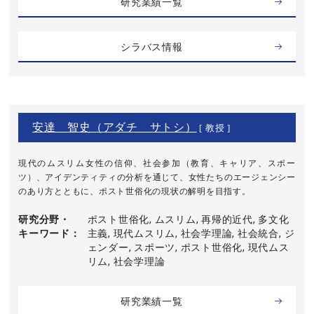
研究業績一覧
シラバス情報
安達 智史（アダチ サトシ）
[ 教授 ]
現代のムスリム女性の信仰、社会参加（教育、キャリア、スポー
ツ）、アイデンティティの分析を通じて、女性たちのエージェンシー
のあり方とともに、ポスト世俗化の現状の解明を目指す。
研究分野・
ポスト世俗化, ムスリム, 再帰的近代, 多文化
キーワード
主義, 現代ムスリム, 社会学理論, 社会統合, ジ
ェンダー, スポーツ, ポスト世俗化, 現代ムス
リム, 社会学理論
研究業績一覧