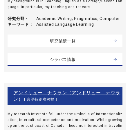
My background is in Teaching English as a Foreign/Second Lan
guage. In particular, my teaching and researc ...
研究分野・
Academic Writing, Pragmatics, Computer
キーワード
Assisted Language Learning
研究業績一覧
シラバス情報
アンドリュー ナウラン（アンドリュー ナウラ
ン）
[ 言語特別准教授 ]
My research interests fall under the umbrella of internationaliz
ation, intercultural competence and motivation. While growing
up on the east coast of Canada, I became interested in travelin