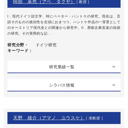
阿部 卓也（アベ タクヤ）
[ 教授 ]
I．現代ドイツ語文学、特にペーター・ハントケの研究。現在は、言
語そのものの政治性を念頭におきつつ、ハントケ作品の一背景として
のオーストリア現代史との関連から研究中。II．西欧古典音楽の拍節
の研究。その実用的な記 ...
研究分野・
ドイツ研究
キーワード
研究業績一覧
シラバス情報
天野 雄介（アマノ ユウスケ）
[ 准教授 ]