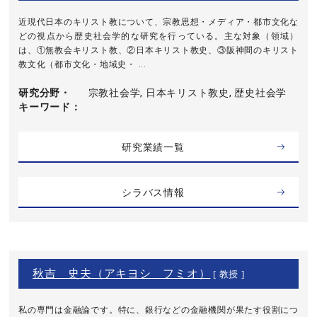
近現代日本のキリスト教について、宗教思想・メディア・都市文化な
どの視点から歴史社会学的な研究を行っている。主な対象（領域）
は、①無教会キリスト教、②日本キリスト教史、③阪神間のキリスト
教文化（都市文化・地域史・ ...
研究分野・
宗教社会学, 日本キリスト教史, 歴史社会学
キーワード
研究業績一覧
シラバス情報
秋吉 史夫（アキヨシ フミオ）
[ 教授 ]
私の専門は金融論です。特に、銀行などの金融機関が果たす役割につ