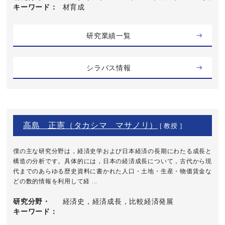
キーワード
材育成
研究業績一覧
シラバス情報
高島 正憲（タカシマ マサノリ）
[ 教授 ]
僕の主な研究分野は，経済史学および日本経済の長期にわたる成長と
構造の分析です。具体的には，日本の経済成長について，古代から現
代までのあらゆる歴史資料に書かれた人口・土地・生産・物価賃金な
どの数的情報を利用して経 ...
研究分野・
経済史，経済成長，比較経済発展
キーワード