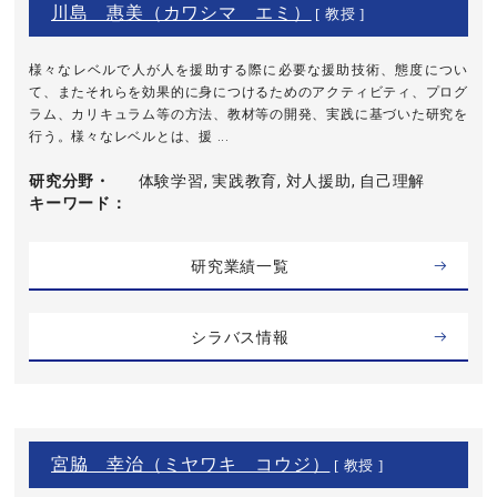
川島 惠美（カワシマ エミ）
[ 教授 ]
様々なレベルで人が人を援助する際に必要な援助技術、態度につい
て、またそれらを効果的に身につけるためのアクティビティ、プログ
ラム、カリキュラム等の方法、教材等の開発、実践に基づいた研究を
行う。様々なレベルとは、援 ...
研究分野・
体験学習, 実践教育, 対人援助, 自己理解
キーワード
研究業績一覧
シラバス情報
宮脇 幸治（ミヤワキ コウジ）
[ 教授 ]