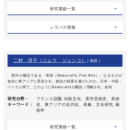
研究業績一覧
シラバス情報
二村 淳子（ニムラ ジュンコ）
[ 教授 ]
西洋の概念である「美術（Beaux-arts, Fine Arts）」なるものが
如何に東アジアに受容され、独自の発展を遂げたのか。日本・中国・
ベトナム間で、どのようにBeaux-artsが翻訳／理解され、如何 ...
研究分野・
フランス語圏, 比較文化、美学芸術史、美術
キーワード
史、東アジアの近代化、表象、文化研究, 藝
術学
研究業績一覧