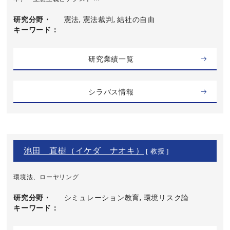
研究分野・
憲法, 憲法裁判, 結社の自由
キーワード
研究業績一覧
シラバス情報
池田 直樹（イケダ ナオキ）
[ 教授 ]
環境法、ローヤリング
研究分野・
シミュレーション教育, 環境リスク論
キーワード