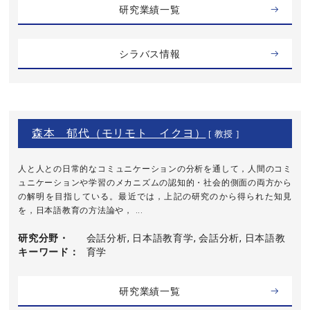
研究業績一覧
シラバス情報
森本 郁代（モリモト イクヨ）
[ 教授 ]
人と人との日常的なコミュニケーションの分析を通して，人間のコミ
ュニケーションや学習のメカニズムの認知的・社会的側面の両方から
の解明を目指している。最近では，上記の研究のから得られた知見
を，日本語教育の方法論や， ...
研究分野・
会話分析, 日本語教育学, 会話分析, 日本語教
キーワード
育学
研究業績一覧