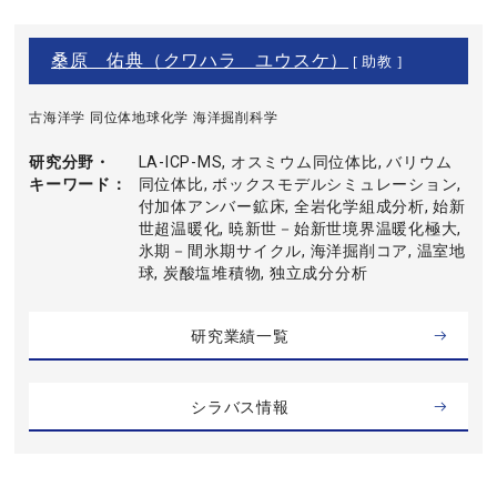
桑原 佑典（クワハラ ユウスケ）
[ 助教 ]
古海洋学 同位体地球化学 海洋掘削科学
研究分野・
LA-ICP-MS, オスミウム同位体比, バリウム
キーワード
同位体比, ボックスモデルシミュレーション,
付加体アンバー鉱床, 全岩化学組成分析, 始新
世超温暖化, 暁新世－始新世境界温暖化極大,
氷期－間氷期サイクル, 海洋掘削コア, 温室地
球, 炭酸塩堆積物, 独立成分分析
研究業績一覧
シラバス情報