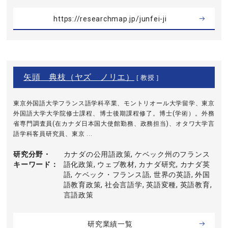
https://researchmap.jp/junfei-ji
矢頭 典枝（ヤズ ノリエ）
[ 教授 ]
東京外国語大学フランス語学科卒業、モントリオール大学留学、東京
外国語大学大学院修士課程、博士後期課程修了。博士(学術）。外務
省専門調査員(在カナダ日本国大使館勤務、政務担当)、オタワ大学言
語学科客員研究員、東京 ...
研究分野・
カナダの公用語政策, ケベック州のフランス
キーワード
語化政策, ウェブ教材, カナダ研究, カナダ英
語, ケベック・フランス語, 世界の英語, 外国
語教育政策, 社会言語学, 英語変種, 英語教育,
言語政策
研究業績一覧