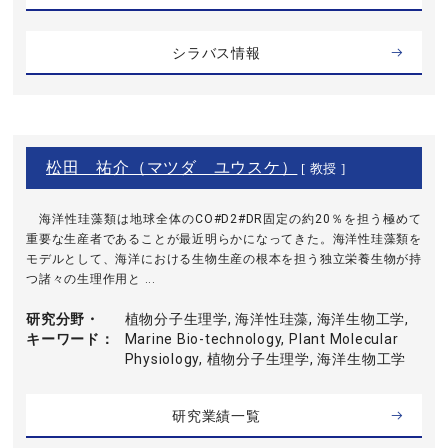
シラバス情報
松田 祐介（マツダ ユウスケ）
[ 教授 ]
海洋性珪藻類は地球全体のCO#D2#DR固定の約20％を担う極めて
重要な生産者であることが最近明らかになってきた。海洋性珪藻類を
モデルとして、海洋における生物生産の根本を担う独立栄養生物が持
つ諸々の生理作用と ...
研究分野・
植物分子生理学, 海洋性珪藻, 海洋生物工学,
キーワード
Marine Bio-technology, Plant Molecular
Physiology, 植物分子生理学, 海洋生物工学
研究業績一覧