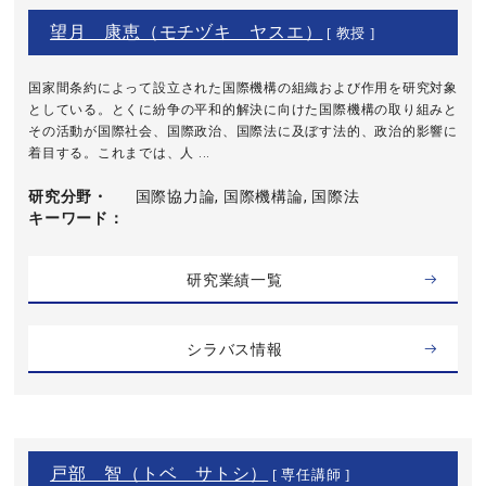
望月 康恵（モチヅキ ヤスエ）
[ 教授 ]
国家間条約によって設立された国際機構の組織および作用を研究対象
としている。とくに紛争の平和的解決に向けた国際機構の取り組みと
その活動が国際社会、国際政治、国際法に及ぼす法的、政治的影響に
着目する。これまでは、人 ...
研究分野・
国際協力論, 国際機構論, 国際法
キーワード
研究業績一覧
シラバス情報
戸部 智（トベ サトシ）
[ 専任講師 ]