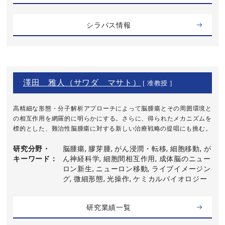
シラバス情報
澤田 雅人（サワダ マサト）
[ 准教授 ]
高精細な形態・分子解析アプローチによって脳腫瘍とその周囲環境と
の相互作用を網羅的に明らかにする。さらに、得られたメカニズムを
標的とした、難治性脳腫瘍に対する新しい治療戦略の提唱にも挑む。
研究分野・
脳腫瘍, 膠芽腫, がん浸潤・転移, 細胞移動, が
キーワード
ん神経科学, 細胞間相互作用, 成体脳のニュー
ロン新生, ニューロン移動, ライブイメージン
グ, 微細形態, 光操作, ケミカルバイオロジー
研究業績一覧