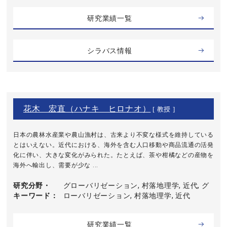
研究業績一覧
シラバス情報
花木 宏直（ハナキ ヒロナオ）
[ 教授 ]
日本の農林水産業や農山漁村は、古来より不変な様式を維持している
とはいえない。近代における、海外を含む人口移動や商品流通の活発
化に伴い、大きな変化がみられた。たとえば、茶や柑橘などの産物を
海外へ輸出し、需要が少な ...
研究分野・
グローバリゼーション, 村落地理学, 近代, グ
キーワード
ローバリゼーション, 村落地理学, 近代
研究業績一覧