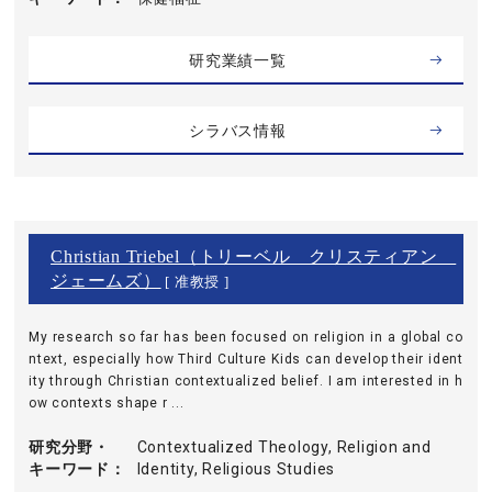
研究業績一覧
シラバス情報
Christian Triebel（トリーベル クリスティアン
ジェームズ）
[ 准教授 ]
My research so far has been focused on religion in a global co
ntext, especially how Third Culture Kids can develop their ident
ity through Christian contextualized belief. I am interested in h
ow contexts shape r ...
研究分野・
Contextualized Theology, Religion and
キーワード
Identity, Religious Studies