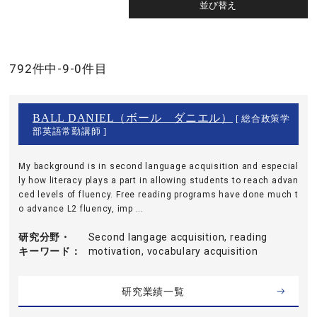
792件中-9-0件目
BALL DANIEL（ボール ダニエル）
[ 総合政策学
部英語常勤講師 ]
My background is in second language acquisition and especial
ly how literacy plays a part in allowing students to reach advan
ced levels of fluency. Free reading programs have done much t
o advance L2 fluency, imp ...
研究分野・
Second langage acquisition, reading
キーワード
motivation, vocabulary acquisition
研究業績一覧