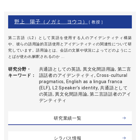
野上 陽子（ノガミ ヨウコ）
[ 教授 ]
第二言語（L2）として英語を使用する人のアイデンティティ構築
や、彼らの語用論的言語使用とアイデンティティの関連性について研
究しています。語用論とは、会話の文脈や状況によってどのようにこ
とばが使われ解釈されるのか ...
研究分野・
共通語としての英語, 異文化間語用論, 第二言
キーワード
語話者のアイデンティティ, Cross-cultural
pragmatics, English as a lingua franca
(ELF), L2 Speaker's identity, 共通語として
の英語, 異文化間語用論, 第二言語話者のアイ
デンティティ
研究業績一覧
シラバス情報