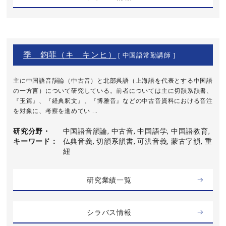
季 鈞菲（キ キンヒ）
[ 中国語常勤講師 ]
主に中国語音韻論（中古音）と北部呉語（上海語を代表とする中国語
の一方言）について研究している。前者については主に切韻系韻書、
『玉篇』、『経典釈文』、『博雅音』などの中古音資料における音注
を対象に、考察を進めてい ...
研究分野・
中国語音韻論, 中古音, 中国語学, 中国語教育,
キーワード
仏典音義, 切韻系韻書, 可洪音義, 蒙古字韻, 重
紐
研究業績一覧
シラバス情報