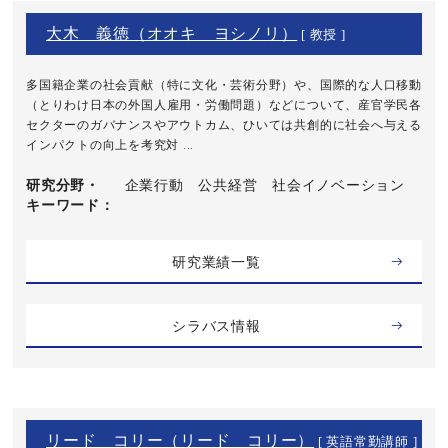
大木 義徳（オオキ ヨシノリ）
[ 教授 ]
多国籍企業の社会貢献（特に文化・芸術分野）や、国際的な人口移動
（とりわけ日本の外国人雇用・労働問題）などについて、産官学民各
セクターのガバナンスやアウトカム、ひいては共創的に社会へ与える
インパクトの向上を考究対 ...
研究分野・
企業行動 公共経営 社会イノベーション
キーワード
研究業績一覧
シラバス情報
リード コリー（リード コリー）
[ 英語常勤講師 ]