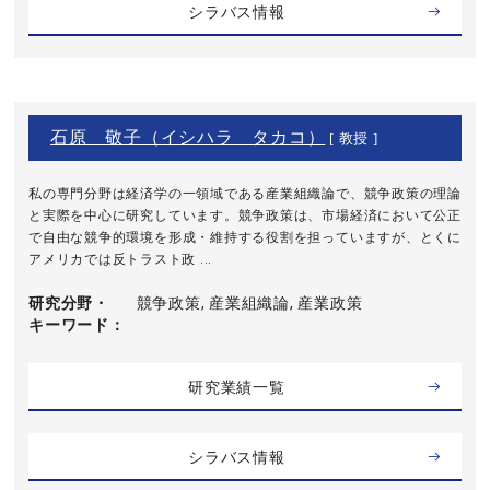
シラバス情報
石原 敬子（イシハラ タカコ）
[ 教授 ]
私の専門分野は経済学の一領域である産業組織論で、競争政策の理論
と実際を中心に研究しています。競争政策は、市場経済において公正
で自由な競争的環境を形成・維持する役割を担っていますが、とくに
アメリカでは反トラスト政 ...
研究分野・
競争政策, 産業組織論, 産業政策
キーワード
研究業績一覧
シラバス情報