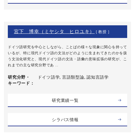
宮下 博幸（ミヤシタ ヒロユキ）
[ 教授 ]
ドイツ語研究を中心としながら、ことばの様々な現象に関心を持って
いるが、特に現代ドイツ語の文法がどのように生まれてきたのかを扱
う文法化研究と、現代ドイツ語の文法・語彙の意味拡張の研究が、こ
れまでの主な研究分野であ ...
研究分野・
ドイツ語学, 言語類型論, 認知言語学
キーワード
研究業績一覧
シラバス情報