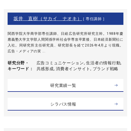
坂井 直樹（サカイ ナオキ）
[ 専任講師 ]
関西学院大学商学部専任講師、日経広告研究所研究主幹。1988年慶
應義塾大学文学部人間関係学科社会学専攻卒業後、日本経済新聞社に
入社。同研究所主任研究員、研究部長を経て2026年4月より現職。
広告・メディアの実 ...
研究分野・
広告コミュニケーション, 生活者の情報行動,
キーワード
共感形成, 消費者インサイト, ブランド戦略
研究業績一覧
シラバス情報