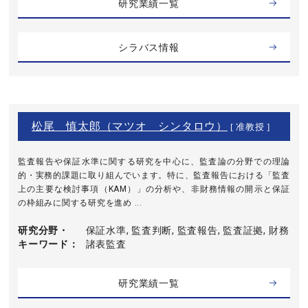
研究業績一覧
シラバス情報
松尾 慎太郎（マツオ シンタロウ）
[ 准教授 ]
監査報告や保証水準に関する研究を中心に、監査論の分野での理論
的・実務的課題に取り組んでいます。特に、監査報告における「監査
上の主要な検討事項（KAM）」の分析や、非財務情報の開示と保証
の枠組みに関する研究を進め ...
研究分野・
保証水準, 監査判断, 監査報告, 監査証拠, 財務
キーワード
諸表監査
研究業績一覧