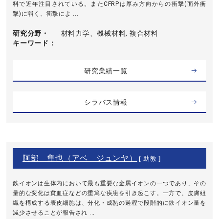
料で近年注目されている。またCFRPは厚み方向からの衝撃(面外衝
撃)に弱く、衝撃によ ...
研究分野・
材料力学、機械材料, 複合材料
キーワード
研究業績一覧
シラバス情報
阿部 隼也（アベ ジュンヤ）
[ 助教 ]
鉄イオンは生体内において最も重要な金属イオンの一つであり、その
量的な変化は貧血症などの重篤な疾患を引き起こす。一方で、皮膚組
織を構成する表皮細胞は、分化・成熟の過程で段階的に鉄イオン量を
減少させることが報告され ...