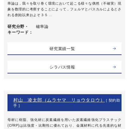
率論は，我々を取り巻く環境において起こる様々な偶然（不確実）現
象を数理的に考察することによって，フェルマとパスカルによるとさ
れる創始以来およそ３５ ...
研究分野・
確率論
キーワード
研究業績一覧
シラバス情報
村山 凌太郎（ムラヤマ リョウタロウ）
[ 契約助
手 ]
母材に樹脂、強化材に炭素繊維を用いた炭素繊維強化プラスチック
(CFRP)は比強度・比剛性に優れており、金属材料に代る先進的な材