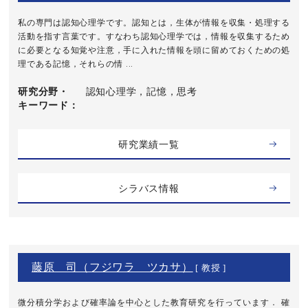
私の専門は認知心理学です。認知とは，生体が情報を収集・処理する
活動を指す言葉です。すなわち認知心理学では，情報を収集するため
に必要となる知覚や注意，手に入れた情報を頭に留めておくための処
理である記憶，それらの情 ...
研究分野・
認知心理学，記憶，思考
キーワード
研究業績一覧
シラバス情報
藤原 司（フジワラ ツカサ）
[ 教授 ]
微分積分学および確率論を中心とした教育研究を行っています． 確