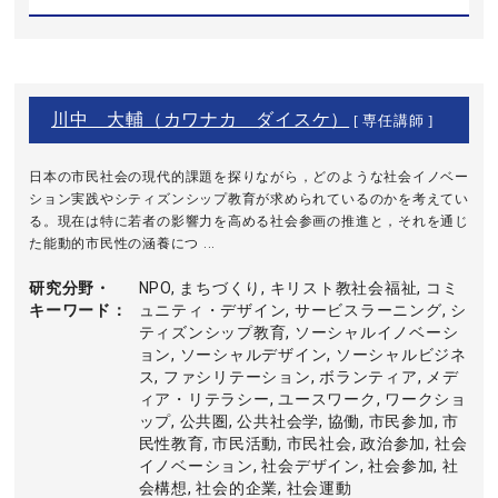
川中 大輔（カワナカ ダイスケ）
[ 専任講師 ]
日本の市民社会の現代的課題を探りながら，どのような社会イノベー
ション実践やシティズンシップ教育が求められているのかを考えてい
る。現在は特に若者の影響力を高める社会参画の推進と，それを通じ
た能動的市民性の涵養につ ...
研究分野・
NPO, まちづくり, キリスト教社会福祉, コミ
キーワード
ュニティ・デザイン, サービスラーニング, シ
ティズンシップ教育, ソーシャルイノベーシ
ョン, ソーシャルデザイン, ソーシャルビジネ
ス, ファシリテーション, ボランティア, メデ
ィア・リテラシー, ユースワーク, ワークショ
ップ, 公共圏, 公共社会学, 協働, 市民参加, 市
民性教育, 市民活動, 市民社会, 政治参加, 社会
イノベーション, 社会デザイン, 社会参加, 社
会構想, 社会的企業, 社会運動