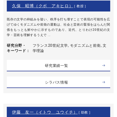
久保 昭博（クボ アキヒロ）
[ 教授 ]
既存の文学の枠組みを疑い、秩序を打ち壊すことで表現の可能性を広
げてゆくモダニズムや前衛の運動は、社会と芸術の緊張をはらんだ関
係をもっとも鮮やかに示すものであり、近代、とりわけ20世紀の文
学・芸術を理解するうえで ...
研究分野・
フランス20世紀文学, モダニズムと前衛, 文
キーワード
学理論
研究業績一覧
シラバス情報
伊藤 友一（イトウ ユウイチ）
[ 助教 ]