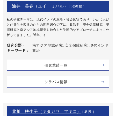
油井 美春（ユイ ミハル）
[ 准教授 ]
私の研究テーマは、現代インドの政治・社会変容であり、いかに人び
とが共生を図るのかとの問題関心の下に、政治学、安全保障研究、犯
罪研究と南アジア地域研究を融合した学際的なアプローチによって分
析してきました。近年、イ ...
研究分野・
南アジア地域研究, 安全保障研究, 現代インド
キーワード
政治
研究業績一覧
シラバス情報
北川 扶生子（キタガワ フキコ）
[ 教授 ]