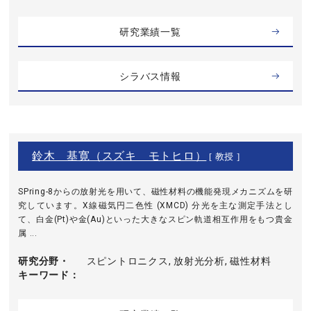
研究業績一覧
シラバス情報
鈴木 基寛（スズキ モトヒロ）
[ 教授 ]
SPring-8からの放射光を用いて、磁性材料の機能発現メカニズムを研
究しています。X線磁気円二色性 (XMCD) 分光を主な測定手法とし
て、白金(Pt)や金(Au)といった大きなスピン軌道相互作用をもつ貴金
属 ...
研究分野・
スピントロニクス, 放射光分析, 磁性材料
キーワード