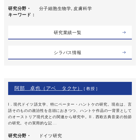
研究分野・
分子細胞生物学, 皮膚科学
キーワード
研究業績一覧
シラバス情報
阿部 卓也（アベ タクヤ）
[ 教授 ]
I．現代ドイツ語文学、特にペーター・ハントケの研究。現在は、言
語そのものの政治性を念頭におきつつ、ハントケ作品の一背景として
のオーストリア現代史との関連から研究中。II．西欧古典音楽の拍節
の研究。その実用的な記 ...
研究分野・
ドイツ研究