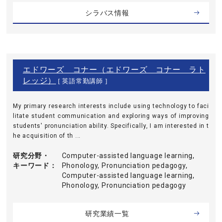
シラバス情報
エドワーズ コナー（エドワーズ コナー ラト
レッジ）
[ 英語常勤講師 ]
My primary research interests include using technology to faci
litate student communication and exploring ways of improving
students' pronunciation ability. Specifically, I am interested in t
he acquisition of th ...
研究分野・
Computer-assisted language learning,
キーワード
Phonology, Pronunciation pedagogy,
Computer-assisted language learning,
Phonology, Pronunciation pedagogy
研究業績一覧