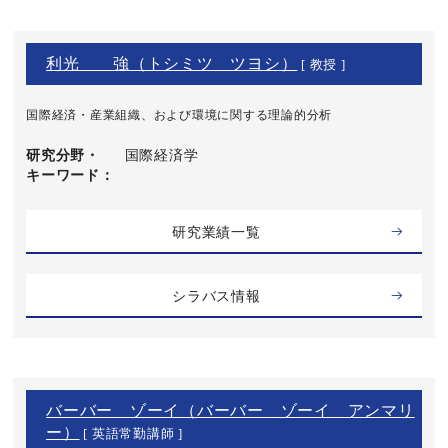
利光 強（トシミツ ツヨシ）
[ 教授 ]
国際経済・産業組織、および環境に関する理論的分析
研究分野・
国際経済学
キーワード
研究業績一覧
シラバス情報
バーバー ゾーイ（バーバー ゾーイ アンマリ
ー）
[ 英語常勤講師 ]