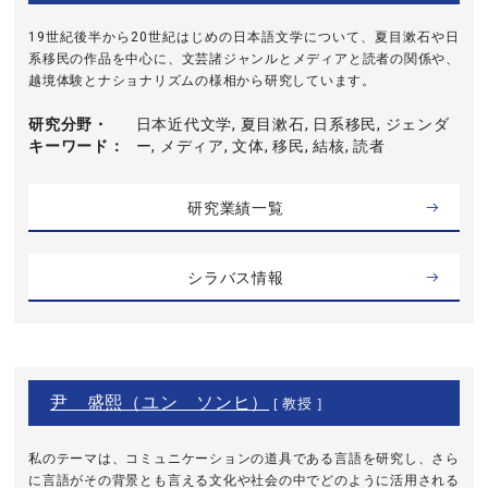
19世紀後半から20世紀はじめの日本語文学について、夏目漱石や日
系移民の作品を中心に、文芸諸ジャンルとメディアと読者の関係や、
越境体験とナショナリズムの様相から研究しています。
研究分野・
日本近代文学, 夏目漱石, 日系移民, ジェンダ
キーワード
ー, メディア, 文体, 移民, 結核, 読者
研究業績一覧
シラバス情報
尹 盛熙（ユン ソンヒ）
[ 教授 ]
私のテーマは、コミュニケーションの道具である言語を研究し、さら
に言語がその背景とも言える文化や社会の中でどのように活用される