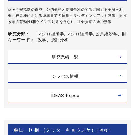
財政不安指数の作成、公的債務と長期金利の関係に関する実証分析、
東北被災地における復興事業の雇用クラウディングアウト効果、財政
政策の有効性(非ケインズ効果を含む) 、社会資本の経済効果
研究分野・
マクロ経済学, マクロ経済学, 公共経済学、財
キーワード
政学、統計分析
研究業績一覧
シラバス情報
IDEAS-Repec
栗田 匡相 （クリタ キョウスケ）
[ 教授 ]