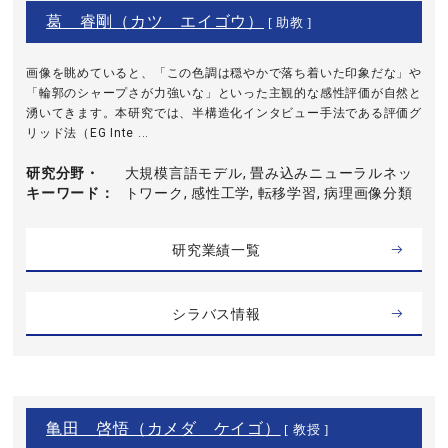
葛 睿剛（カツ エイゴウ）
[ 助教 ]
画像を眺めていると、「この色調は穏やかで落ち着いた印象だな」や
「輪郭のシャープさが力強いな」といった主観的な感性評価が自然と
湧いてきます。本研究では、半構造化インタビュー手法である評価グ
リッド法（EG Inte ...
研究分野・
大規模言語モデル, 畳み込みニューラルネッ
キーワード
トワーク, 感性工学, 転移学習, 病理画像分類
研究業績一覧
シラバス情報
亀田 啓悟（カメダ ケイゴ）
[ 教授 ]