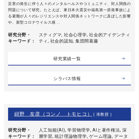
災害の発生に伴う人々のメンタルヘルスやコミュニティ、対人関係の
問題について研究。たとえば、東日本大震災や福島第一原発事故によ
る避難が人々のレジリエンスや対人関係ネットワークに及ぼした影響
や、新型コロナウイルス感 ...
研究分野・
スティグマ, 社会心理学, 社会的アイデンティ
キーワード
ティ, 社会的認知, 集団間葛藤
研究業績一覧
シラバス情報
紺野 友彦（コンノ トモヒコ）
[ 准教授 ]
研究分野・
人工知能(AI), 学習物理学, AIと著作権法, 深
キーワード
層学習, 統計理論物理学, ゲーム理論, データ