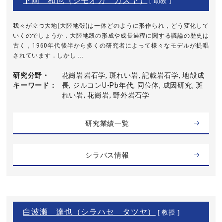
下岡 和也（シモオカ カズヤ）
[ 助教 ]
我々が立つ大地(大陸地殻)は一体どのように形作られ，どう変化して
いくのでしょうか．大陸地殻の形成や成長過程に関する議論の歴史は
古く，1960年代後半から多くの研究者によって様々なモデルが提唱
されています．しかし ...
研究分野・
花崗岩岩石学, 斑れい岩, 記載岩石学, 地殻成
キーワード
長, ジルコンU-Pb年代, 同位体, 成因研究, 斑
れい岩, 花崗岩, 野外岩石学
研究業績一覧
シラバス情報
白波瀬 達也（シラハセ タツヤ）
[ 教授 ]