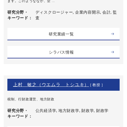
ます。このようななか、企 ...
研究分野・
ディスクロージャー, 企業内容開示, 会計, 監
キーワード
査
研究業績一覧
シラバス情報
上村 敏之（ウエムラ トシユキ）
[ 教授 ]
税制、行財政運営、地方財政
研究分野・
公共経済学, 地方財政学, 財政学, 財政学
キーワード