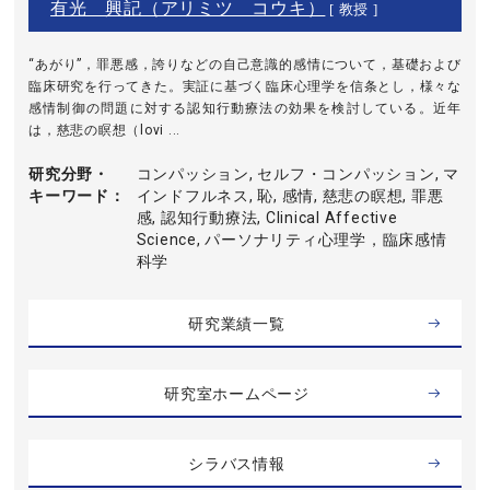
有光 興記（アリミツ コウキ）
[ 教授 ]
“あがり”，罪悪感，誇りなどの自己意識的感情について，基礎および
臨床研究を行ってきた。実証に基づく臨床心理学を信条とし，様々な
感情制御の問題に対する認知行動療法の効果を検討している。近年
は，慈悲の瞑想（lovi ...
研究分野・
コンパッション, セルフ・コンパッション, マ
キーワード
インドフルネス, 恥, 感情, 慈悲の瞑想, 罪悪
感, 認知行動療法, Clinical Affective
Science, パーソナリティ心理学，臨床感情
科学
研究業績一覧
研究室ホームページ
シラバス情報