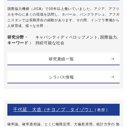
国際協力機構（JICA）で30年以上働いていました。アジア、アフリ
カを中心に多くの現場を訪問し、ネパール、バングラデシュ、アフガ
ニスタンでは長期滞在の経験があります。その間、インフラ整備から
人材育成、様々な分野 ...
研究分野・
キャパシティディベロップメント, 国際協力,
キーワード
持続可能な社会
研究業績一覧
シラバス情報
千代延 大造（チヨノブ タイゾウ）
[ 教授 ]
確率論、確率過程論、とくに極限定理、大偏差原理。統計力学の 無