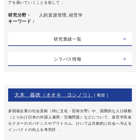
アを築いていくことを欲して ...
研究分野・
人的資源管理, 経営学
キーワード
研究業績一覧
シラバス情報
大木 義徳（オオキ ヨシノリ）
[ 教授 ]
多国籍企業の社会貢献（特に文化・芸術分野）や、国際的な人口移動
（とりわけ日本の外国人雇用・労働問題）などについて、産官学民各
セクターのガバナンスやアウトカム、ひいては共創的に社会へ与える
インパクトの向上を考究対 ...