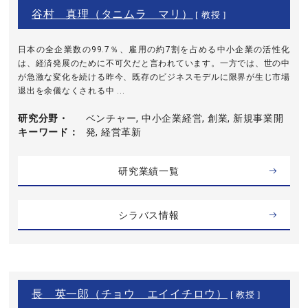
谷村 真理（タニムラ マリ）
[ 教授 ]
日本の全企業数の99.7％、雇用の約7割を占める中小企業の活性化
は、経済発展のために不可欠だと言われています。一方では、世の中
が急激な変化を続ける昨今、既存のビジネスモデルに限界が生じ市場
退出を余儀なくされる中 ...
研究分野・
ベンチャー, 中小企業経営, 創業, 新規事業開
キーワード
発, 経営革新
研究業績一覧
シラバス情報
長 英一郎（チョウ エイイチロウ）
[ 教授 ]