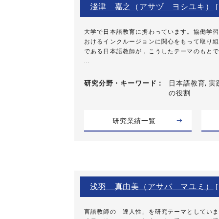
淺津 嘉之（アサヅ ヨシユキ）
大学で日本語教育に携わっています。協働学習
おけるインクルージョンに関心をもって取り組
である日本語教師が，こうしたテーマのもとで
...
研究分野・
キーワード
日本語教育, 実践
の役割
研究業績一覧
浅羽 真由美（アサバ マユミ）
[
言語教師の「達人性」を研究テーマとしていま