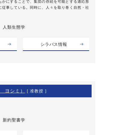
らかにすることで、集団の存続を可能とする適応形
に従事している。同時に、人々を取り巻く自然・社
人類生態学
シラバス情報
 ヨシミ）
[ 准教授 ]
新約聖書学