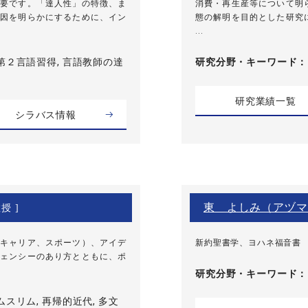
要です。「達人性」の特徴、ま
消費・再生産等について明
因を明らかにするために、イン
態の解明を目的とした研究
...
第２言語習得, 言語教師の達
研究分野・
キーワード
研究業績一覧
シラバス情報
東 よしみ（アヅマ
授 ]
キャリア、スポーツ）、アイデ
新約聖書学、ヨハネ福音書
ェンシーのあり方とともに、ポ
研究分野・
キーワード
ムスリム, 再帰的近代, 多文