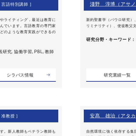
淺野 淳博（アサノ
[ 言語特別講師 ]
やライティング，最近は教育に
新約聖書学（パウロ研究）
んでいます。言語教育の専門家
リミナリティ）、使徒教父
どのような教育実践ができるの
研究分野・
キーワード
研究, 協働学習, PBL, 教師
シラバス情報
研究業績一覧
安髙 雄治（アタカ
 准教授 ]
す。新人教師もベテラン教師も
自然環境に強く依存する集