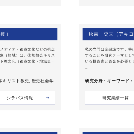
秋吉 史夫（アキヨ
授 ]
メディア・都市文化などの視点
私の専門は金融論です。特
象（領域）は、①無教会キリス
することを研究テーマとし
ト教文化（都市文化・地域史・
いる投資家と資金を必要と
...
本キリスト教史, 歴史社会学
研究分野・
キーワード
シラバス情報
研究業績一覧