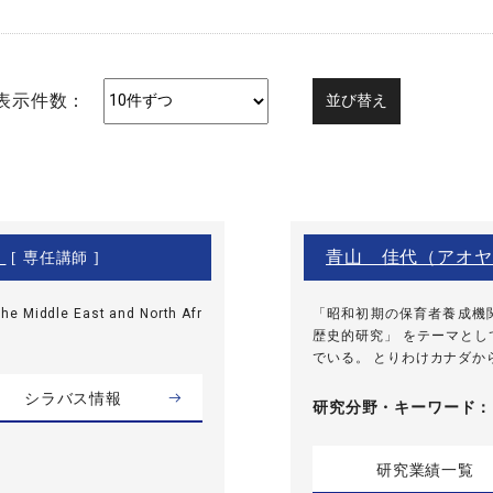
表示件数：
）
青山 佳代（アオヤ
[ 専任講師 ]
he Middle East and North Afr
「昭和初期の保育者養成機
歴史的研究」 をテーマと
でいる。 とりわけカナダから
シラバス情報
研究分野・
キーワード
研究業績一覧