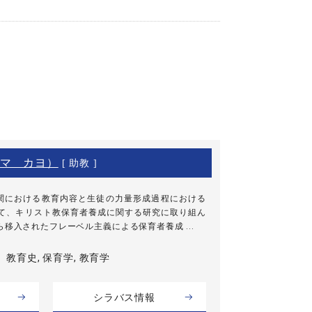
マ カヨ）
[ 助教 ]
関における教育内容と生徒の力量形成過程における
して、キリスト教保育者養成に関する研究に取り組ん
移入されたフレーベル主義による保育者養成 ...
教育史, 保育学, 教育学
シラバス情報