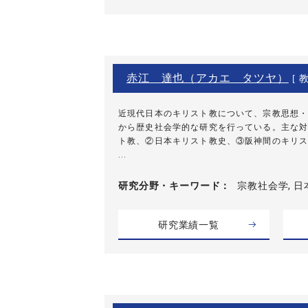
赤江 達也（アカエ タツヤ）
[ 教
近現代日本のキリスト教について、宗教思想・
から歴史社会学的な研究を行っている。主な対
ト教、②日本キリスト教史、③阪神間のキリス
...
研究分野・
キーワード
宗教社会学, 日
研究業績一覧