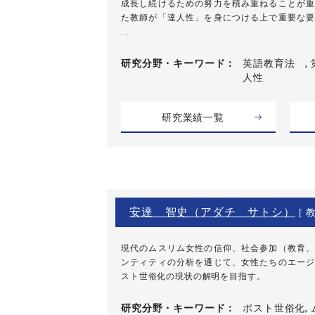
成長し続けるための努力を積み重ねることが重
た教師が「達人性」を身につける上で重要な要
...
研究分野・
キーワード
英語教育法 , 
人性
研究業績一覧
安達 智史（アダチ サトシ）
[ 教
現代のムスリム女性の信仰、社会参加（教育、
ンティティの分析を通じて、女性たちのエージ
スト世俗化の現状の解明を目指す。
研究分野・
キーワード
ポスト世俗化, 