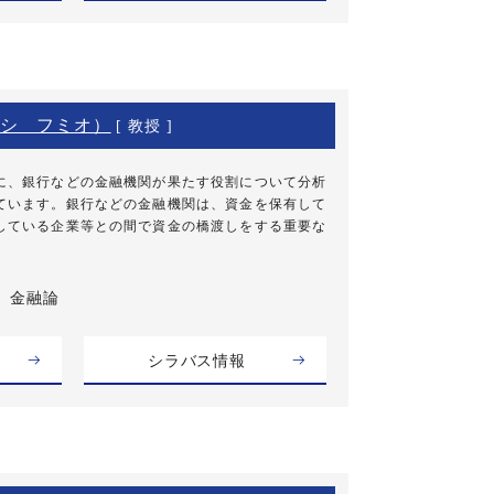
シ フミオ）
[ 教授 ]
に、銀行などの金融機関が果たす役割について分析
ています。銀行などの金融機関は、資金を保有して
している企業等との間で資金の橋渡しをする重要な
金融論
シラバス情報