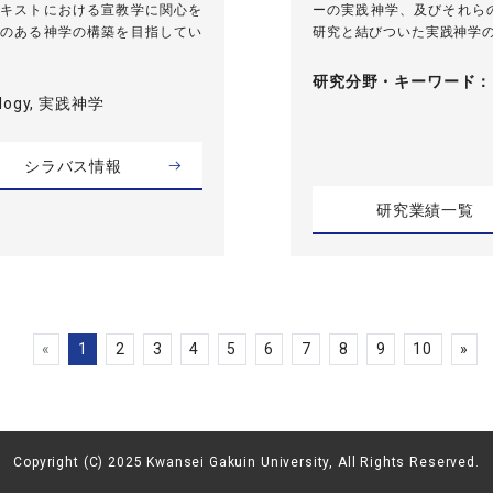
キストにおける宣教学に関心を
ーの実践神学、及びそれら
のある神学の構築を目指してい
研究と結びついた実践神学の
研究分野・
キーワード
eology, 実践神学
シラバス情報
研究業績一覧
«
1
2
3
4
5
6
7
8
9
10
»
Copyright (C) 2025 Kwansei Gakuin University, All Rights Reserved.