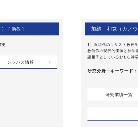
イ）
加納 和寛（カノウ
[ 助教 ]
響史
1）近現代のキリスト教神
教信仰の現代的価値と神学
話相手としているおもな神学
シラバス情報
研究分野・
キーワード
研究業績一覧