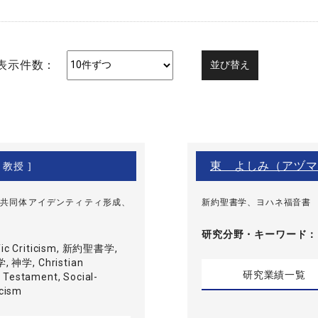
表示件数：
東 よしみ（アヅマ
 教授 ]
共同体アイデンティティ形成、
新約聖書学、ヨハネ福音書
研究分野・
キーワード
ific Criticism, 新約聖書学,
神学, Christian
研究業績一覧
 Testament, Social-
icism