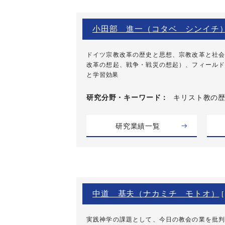
小田部 進一（コタベ シンイチ
ドイツ宗教改革の歴史と思想、宗教改革と社会
改革の想起、戦争・戦災の想起）、フィールド
と学習効果
研究分野・
キーワード
キリスト教の歴
研究業績一覧
中道 基夫（ナカミチ モトオ）
[
実践神学の課題として、今日の教会の業を批判