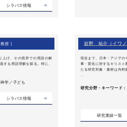
シラバス情報
岩野 祐介（イワノ
准教授 ]
り上げ、その箇所での用語の解
現在まで、日本・アジアの
底する用語理解を探る。特に、
事・変化に対するキリスト
たる研究対象・素材は内村
...
書神学／子ども
研究分野・
キーワード
シラバス情報
研究業績一覧