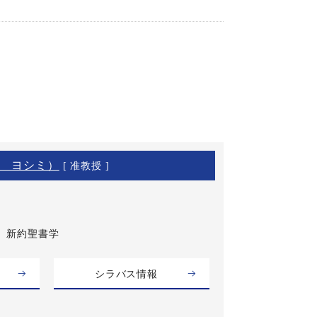
 ヨシミ）
[ 准教授 ]
新約聖書学
シラバス情報