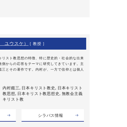
 ユウスケ）
[ 教授 ]
キリスト教思想の特徴、特に歴史的・社会的な出来
教側からの応答をテーマに研究してきています。主
鑑三とその著作です。内村が、一方で信仰とは個人
内村鑑三, 日本キリスト教史, 日本キリスト
教思想, 日本キリスト教思想史, 無教会主義
キリスト教
シラバス情報