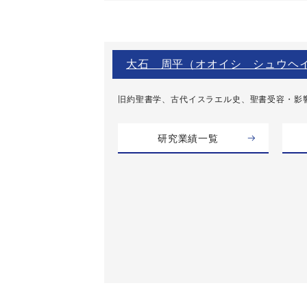
大石 周平（オオイシ シュウヘ
旧約聖書学、古代イスラエル史、聖書受容・影
研究業績一覧