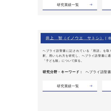
研究業績一覧
井上 智（イノウエ サトシ）
[ 
ヘブライ語聖書に記されている「用語」を取
釈、用いられ方を研究し、ヘブライ語聖書に通
「子ども観」について探る。
研究分野・
キーワード
ヘブライ語聖
研究業績一覧