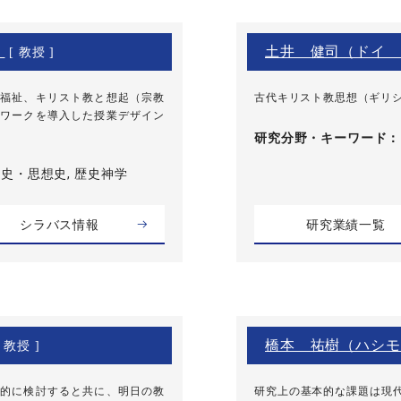
）
土井 健司（ドイ 
[ 教授 ]
福祉、キリスト教と想起（宗教
古代キリスト教思想（ギリ
ワークを導入した授業デザイン
研究分野・
キーワード
史・思想史, 歴史神学
シラバス情報
研究業績一覧
橋本 祐樹（ハシモ
 教授 ]
的に検討すると共に、明日の教
研究上の基本的な課題は現