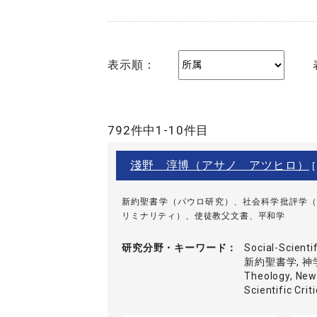
表示順：
792件中1-10件目
淺野 淳博（アサノ アツヒロ）
[
新約聖書学（パウロ研究）、社会科学批評学（
リミナリティ）、使徒教父文書、平和学
研究分野・
キーワード
Social-Scient
新約聖書学, 神学, 
Theology, New
Scientific Crit