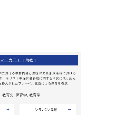
マ カヨ）
[ 助教 ]
関における教育内容と生徒の力量形成過程における
して、キリスト教保育者養成に関する研究に取り組ん
移入されたフレーベル主義による保育者養成 ...
教育史, 保育学, 教育学
シラバス情報