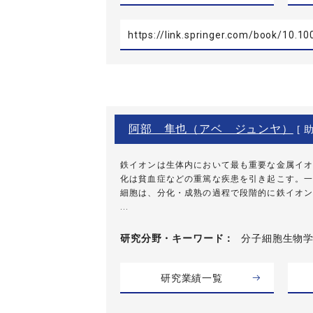
https://link.springer.com/book/10.1
阿部 隼也（アベ ジュンヤ）
[ 助
鉄イオンは生体内において最も重要な金属イオ
化は貧血症などの重篤な疾患を引き起こす。一
細胞は、分化・成熟の過程で段階的に鉄イオン
...
研究分野・
キーワード
分子細胞生物学
研究業績一覧