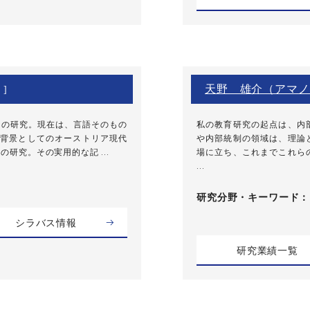
天野 雄介（アマノ
 ]
ケの研究。現在は、言語そのもの
私の教育研究の起点は、内
背景としてのオーストリア現代
や内部統制の領域は、理論
研究。その実用的な記 ...
場に立ち、これまでこれら
...
研究分野・
キーワード
シラバス情報
研究業績一覧