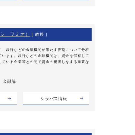
シ フミオ）
[ 教授 ]
に、銀行などの金融機関が果たす役割について分析
ています。銀行などの金融機関は、資金を保有して
している企業等との間で資金の橋渡しをする重要な
金融論
シラバス情報