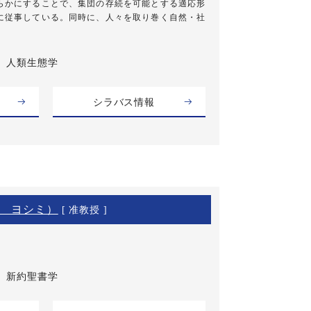
らかにすることで、集団の存続を可能とする適応形
に従事している。同時に、人々を取り巻く自然・社
人類生態学
シラバス情報
 ヨシミ）
[ 准教授 ]
新約聖書学