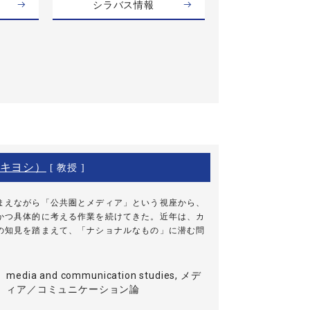
シラバス情報
キヨシ）
[ 教授 ]
まえながら「公共圏とメディア」という視座から、
かつ具体的に考える作業を続けてきた。近年は、カ
の知見を踏まえて、「ナショナルなもの」に潜む問
media and communication studies, メデ
ィア／コミュニケーション論