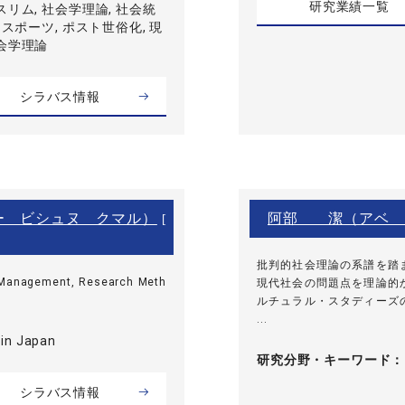
研究業績一覧
スリム, 社会学理論, 社会統
 スポーツ, ポスト世俗化, 現
社会学理論
シラバス情報
ー ビシュヌ クマル）
阿部 潔（アベ 
[
批判的社会理論の系譜を踏
, Management, Research Meth
現代社会の問題点を理論的
ルチュラル・スタディーズ
...
in Japan
研究分野・
キーワード
シラバス情報