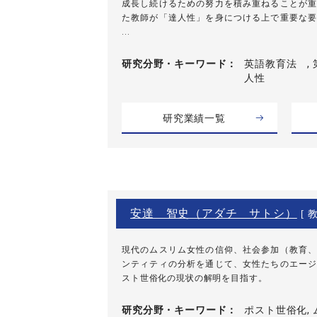
成長し続けるための努力を積み重ねることが重
た教師が「達人性」を身につける上で重要な要
...
研究分野・
キーワード
英語教育法 , 
人性
研究業績一覧
安達 智史（アダチ サトシ）
[ 教
現代のムスリム女性の信仰、社会参加（教育、
ンティティの分析を通じて、女性たちのエージ
スト世俗化の現状の解明を目指す。
研究分野・
キーワード
ポスト世俗化, 