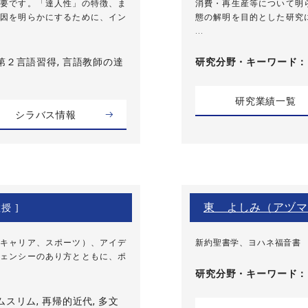
要です。「達人性」の特徴、ま
消費・再生産等について明
因を明らかにするために、イン
態の解明を目的とした研究
...
第２言語習得, 言語教師の達
研究分野・
キーワード
研究業績一覧
シラバス情報
東 よしみ（アヅマ
授 ]
キャリア、スポーツ）、アイデ
新約聖書学、ヨハネ福音書
ェンシーのあり方とともに、ポ
研究分野・
キーワード
ムスリム, 再帰的近代, 多文