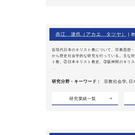
赤江 達也（アカエ タツヤ）
[ 教
近現代日本のキリスト教について、宗教思想・
から歴史社会学的な研究を行っている。主な対
ト教、②日本キリスト教史、③阪神間のキリス
...
研究分野・
キーワード
宗教社会学, 日
研究業績一覧