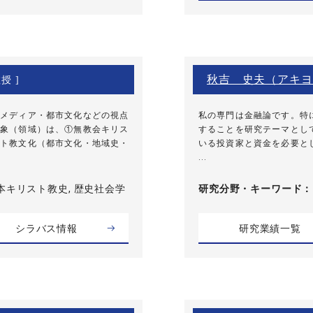
秋吉 史夫（アキヨ
授 ]
メディア・都市文化などの視点
私の専門は金融論です。特
象（領域）は、①無教会キリス
することを研究テーマとし
ト教文化（都市文化・地域史・
いる投資家と資金を必要と
...
本キリスト教史, 歴史社会学
研究分野・
キーワード
シラバス情報
研究業績一覧