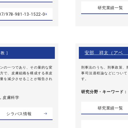
研究業績一覧
007/978-981-13-1522-0
安部 祥太（アベ 
教 ]
ンの一つであり、その量的な変
刑事法のうち、刑事政策、
方で、皮膚組織を構成する表皮
事司法過程論などについて
量を減少させることが報告され
す。
研究分野・
キーワード
, 皮膚科学
研究業績一覧
シラバス情報