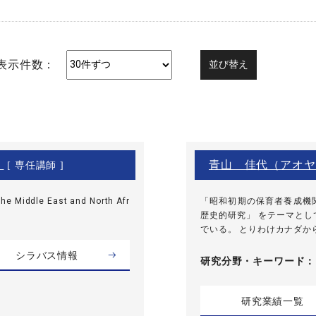
表示件数：
）
青山 佳代（アオヤ
[ 専任講師 ]
he Middle East and North Afr
「昭和初期の保育者養成機
歴史的研究」 をテーマと
でいる。 とりわけカナダから
シラバス情報
研究分野・
キーワード
研究業績一覧