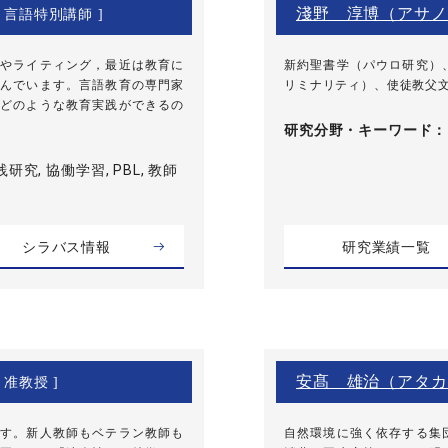
淺野 淳博（アサノ
[ 言語特別講師 ]
やライティング，最近は教育に
新約聖書学（パウロ研究）
んでいます。言語教育の専門家
リミナリティ）、使徒教父
どのような教育実践ができるの
研究分野・
キーワード
研究, 協働学習, PBL, 教師
シラバス情報
研究業績一覧
安髙 雄治（アタカ
 准教授 ]
す。新人教師もベテラン教師も
自然環境に強く依存する集