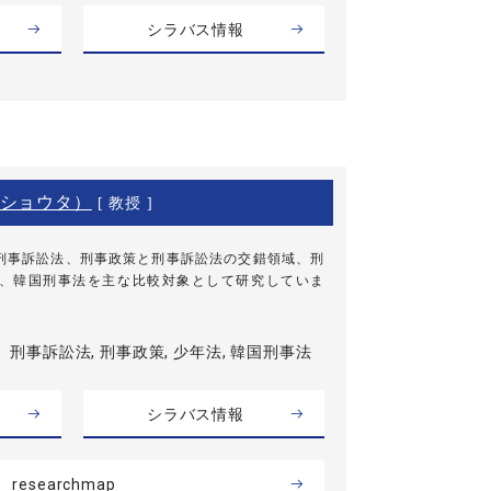
シラバス情報
ショウタ）
[ 教授 ]
刑事訴訟法、刑事政策と刑事訴訟法の交錯領域、刑
、韓国刑事法を主な比較対象として研究していま
刑事訴訟法, 刑事政策, 少年法, 韓国刑事法
シラバス情報
researchmap