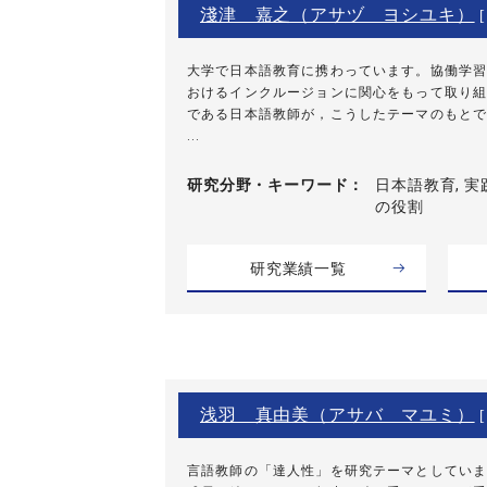
淺津 嘉之（アサヅ ヨシユキ）
大学で日本語教育に携わっています。協働学習
おけるインクルージョンに関心をもって取り組
である日本語教師が，こうしたテーマのもとで
...
研究分野・
キーワード
日本語教育, 実践
の役割
研究業績一覧
浅羽 真由美（アサバ マユミ）
[
言語教師の「達人性」を研究テーマとしていま