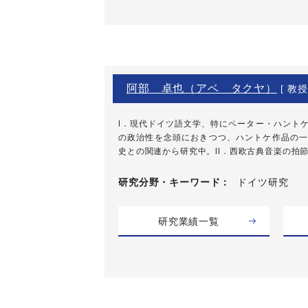
阿部 卓也（アベ タクヤ）
[ 教授
I．現代ドイツ語文学、特にペーター・ハント
の政治性を念頭におきつつ、ハントケ作品の一
史との関連から研究中。II．西欧古典音楽の拍節の
研究分野・
キーワード
ドイツ研究
研究業績一覧