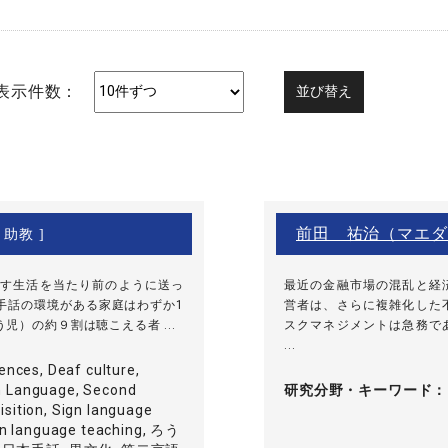
表示件数：
前田 祐治（マエダ
 助教 ]
す生活を当たり前のように送っ
最近の金融市場の混乱と経
手話の環境がある家庭はわずか1
営者は、さらに複雑化した
）の約９割は聴こえる者 ...
スクマネジメントは急務で
...
rences, Deaf culture,
n Language, Second
研究分野・
キーワード
sition, Sign language
ign language teaching, ろう