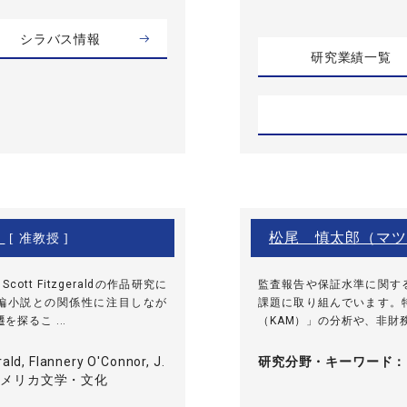
シラバス情報
研究業績一覧
）
松尾 慎太郎（マツ
[ 准教授 ]
t Fitzgeraldの作品研究に
監査報告や保証水準に関す
編小説との関係性に注目しなが
課題に取り組んでいます。
探るこ ...
（KAM）」の分析や、非財務
rald, Flannery O'Connor, J.
研究分野・
キーワード
e, アメリカ文学・文化