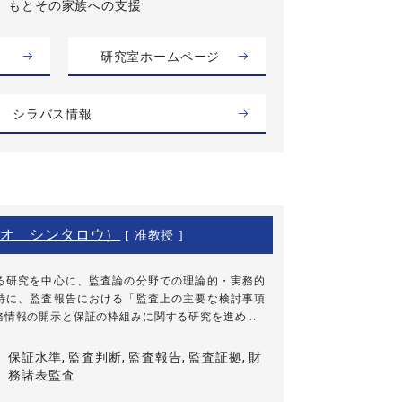
もとその家族への支援
研究室ホームページ
シラバス情報
オ シンタロウ）
[ 准教授 ]
る研究を中心に、監査論の分野での理論的・実務的
特に、監査報告における「監査上の主要な検討事項
情報の開示と保証の枠組みに関する研究を進め ...
保証水準, 監査判断, 監査報告, 監査証拠, 財
務諸表監査