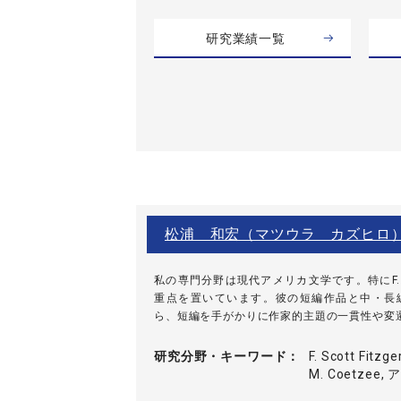
研究業績一覧
松浦 和宏（マツウラ カズヒロ
私の専門分野は現代アメリカ文学です。特にF. Scot
重点を置いています。彼の短編作品と中・長
ら、短編を手がかりに作家的主題の一貫性や変遷を
研究分野・
キーワード
F. Scott Fitzge
M. Coetze