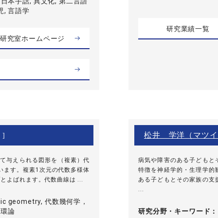
 日本手話, 異文化, 第二言語
児, 言語学
研究業績一覧
研究室ホームページ
松井 学洋（マツイ
 ]
て与えられる図形を（複素）代
病気や障害のある子どもと
います。複素1次元の代数多様体
特徴を神経学的・生理学的
よばれます。代数曲線は ...
ある子どもとその家族の支
...
braic geometry, 代数幾何学，
換環論
研究分野・
キーワード