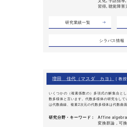
文化, 手話指導,
習得, 聴覚障害
研究業績一覧
シラバス情報
増田 佳代（マスダ カヨ）
[ 教授
いくつかの（複素係数の）多項式の解集合とし
数多様体と言います。代数多様体の研究をして
は代数曲線、複素2次元の代数多様体は代数曲面と
研究分野・
キーワード
Affine alge
変換群論，可