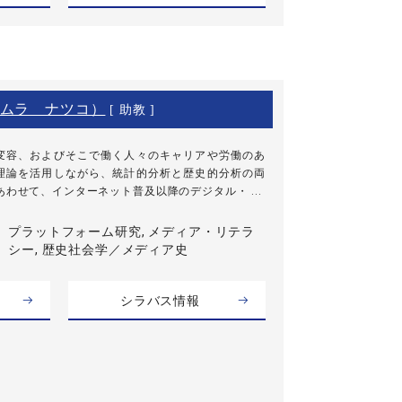
ムラ ナツコ）
[ 助教 ]
変容、およびそこで働く人々のキャリアや労働のあ
理論を活用しながら、統計的分析と歴史的分析の両
わせて、インターネット普及以降のデジタル・ ...
プラットフォーム研究, メディア・リテラ
シー, 歴史社会学／メディア史
シラバス情報