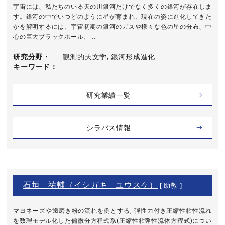
宇宙には、私たちのいる天の川銀河だけでなく多くの銀河が存在しま
す。銀河の中でいつどのように星が育まれ、現在の姿に進化してきた
かを解明するには、宇宙初期の銀河のガスや様々な色の星の分布、中
心の巨大ブラックホール、 ...
研究分野・
観測的天文学, 銀河形成進化
キーワード
研究業績一覧
シラバス情報
石垣 祐輔（イシガキ ユウスケ）
[ 助教 ]
マヨネーズや歯磨き粉の流れを例とする, 弾性力付き圧縮性粘性流れ
を数理モデル化した偏微分方程式系(圧縮性粘弾性流体方程式)につい