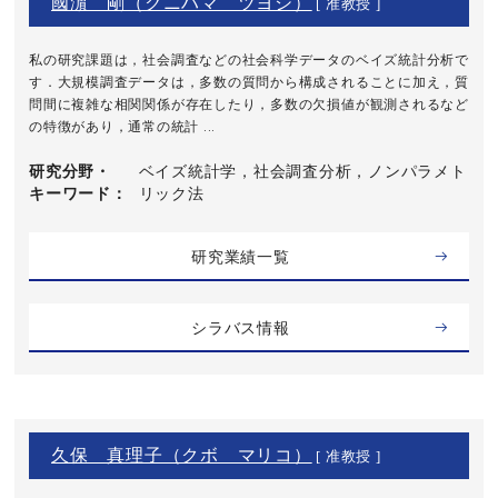
國濵 剛（クニハマ ツヨシ）
[ 准教授 ]
私の研究課題は，社会調査などの社会科学データのベイズ統計分析で
す．大規模調査データは，多数の質問から構成されることに加え，質
問間に複雑な相関関係が存在したり，多数の欠損値が観測されるなど
の特徴があり，通常の統計 ...
研究分野・
ベイズ統計学，社会調査分析，ノンパラメト
キーワード
リック法
研究業績一覧
シラバス情報
久保 真理子（クボ マリコ）
[ 准教授 ]