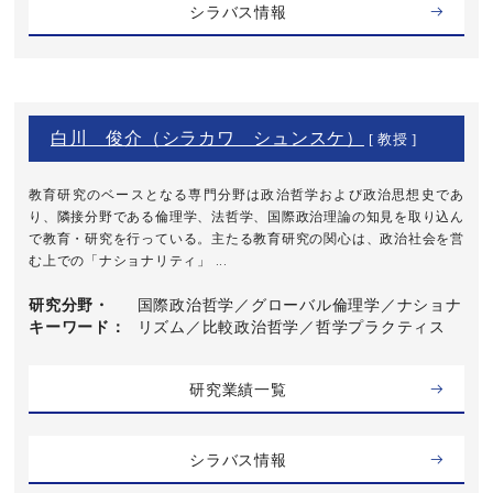
シラバス情報
白川 俊介（シラカワ シュンスケ）
[ 教授 ]
教育研究のベースとなる専門分野は政治哲学および政治思想史であ
り、隣接分野である倫理学、法哲学、国際政治理論の知見を取り込ん
で教育・研究を行っている。主たる教育研究の関心は、政治社会を営
む上での「ナショナリティ」 ...
研究分野・
国際政治哲学／グローバル倫理学／ナショナ
キーワード
リズム／比較政治哲学／哲学プラクティス
研究業績一覧
シラバス情報