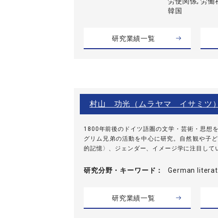
労使関係, 労働
韓国
研究業績一覧
村山 功光（ムラヤマ イサミツ
1800年前後のドイツ語圏の文学・芸術・思想
グリム兄弟の活動を中心に研究。自然観や子ど
的記憶〉、ジェンダー、イメージ学に注目して
研究分野・
キーワード
German lite
研究業績一覧