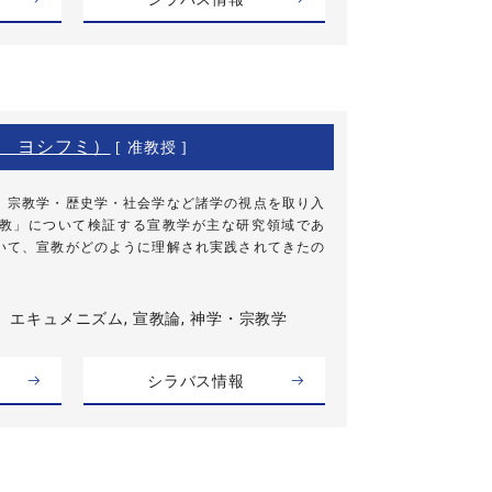
 ヨシフミ）
[ 准教授 ]
、宗教学・歴史学・社会学など諸学の視点を取り入
教」について検証する宣教学が主な研究領域であ
いて、宣教がどのように理解され実践されてきたの
エキュメニズム, 宣教論, 神学・宗教学
シラバス情報