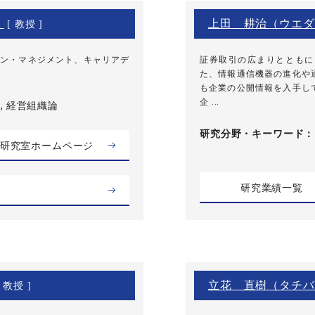
）
上田 耕治（ウエダ
[ 教授 ]
ン・マネジメント、キャリアデ
証券取引の広まりとともに
た、情報通信機器の進化や
も企業の公開情報を入手し
企 ...
, 経営組織論
研究分野・
キーワード
研究室ホームページ
研究業績一覧
立花 直樹（タチバ
 教授 ]