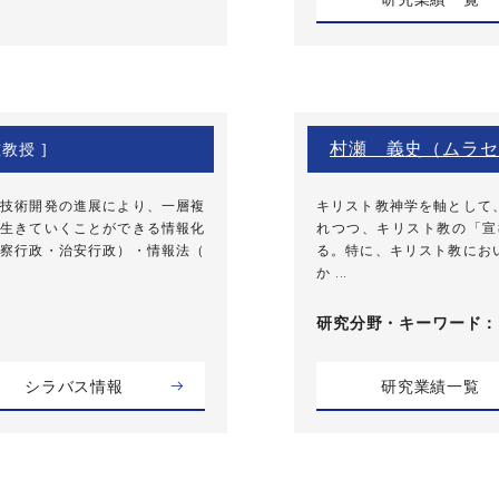
村瀬 義史（ムラセ
准教授 ]
技術開発の進展により、一層複
キリスト教神学を軸として
生きていくことができる情報化
れつつ、キリスト教の「宣
察行政・治安行政）・情報法（
る。特に、キリスト教にお
か ...
研究分野・
キーワード
シラバス情報
研究業績一覧