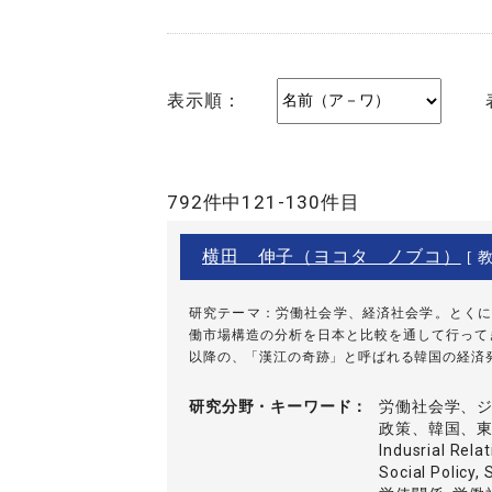
表示順：
792件中121-130件目
横田 伸子（ヨコタ ノブコ）
[ 教
研究テーマ：労働社会学、経済社会学。とくに
働市場構造の分析を日本と比較を通して行ってき
以降の、「漢江の奇跡」と呼ばれる韓国の経済発展
研究分野・
キーワード
労働社会学、
政策、韓国、東アジア
Indusrial Rela
Social Policy