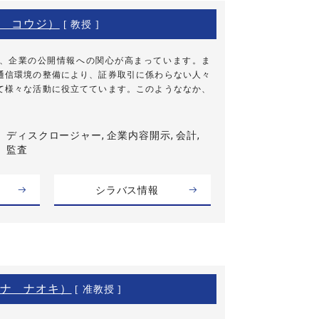
 コウジ）
[ 教授 ]
、企業の公開情報への関心が高まっています。ま
通信環境の整備により、証券取引に係わらない人々
て様々な活動に役立てています。このようななか、
ディスクロージャー, 企業内容開示, 会計,
監査
シラバス情報
ナ ナオキ）
[ 准教授 ]