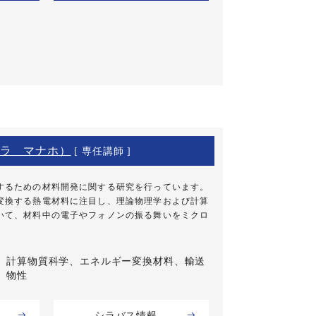
ラ マナホ）
[ 専任講師 ]
するための材料開発に関する研究を行っています。
変換する熱電材料に注目し、理論物理学および計算
いて、材料中の電子やフォノンの振る舞いをミクロ
計算物質科学、エネルギー変換材料、輸送
物性
シラバス情報