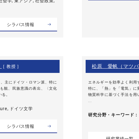
社会学, 東アジア, 社会政策,
シラバス情報
）
松原 愛帆（マツバ
[ 教授 ]
を、主にドイツ・ロマン派、特に
エネルギーを効率よく利用
も観、民族意識の表出、〈文化
特に、「熱」を「電気」に
いる。
物質科学に基づく手法を用
...
rature, ドイツ文学
研究分野・
キーワード
シラバス情報
研究業績一覧