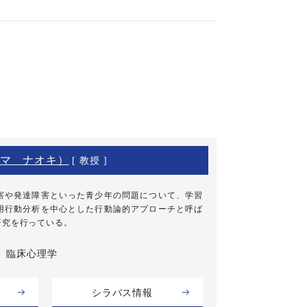
マ ナオキ）
[ 教授 ]
害や発達障害といった青少年の問題について、学習
用行動分析を中心とした行動論的アプローチと呼ば
研究を行っている。
臨床心理学
シラバス情報