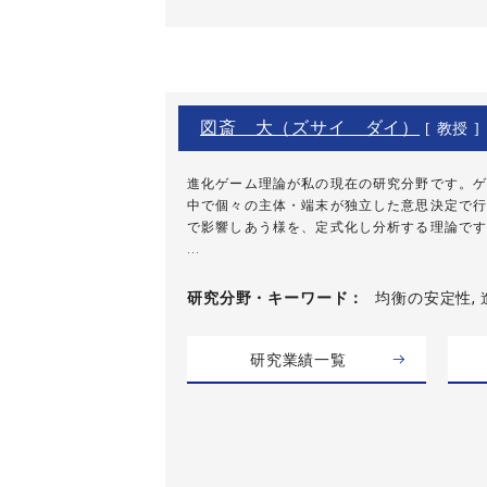
図斎 大（ズサイ ダイ）
[ 教授 ]
進化ゲーム理論が私の現在の研究分野です。ゲ
中で個々の主体・端末が独立した意思決定で行
で影響しあう様を、定式化し分析する理論です
...
研究分野・
キーワード
均衡の安定性, 
研究業績一覧