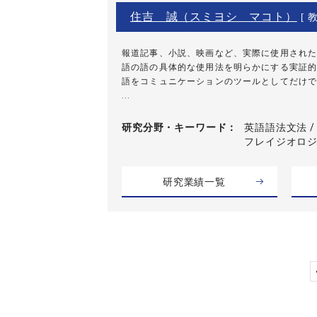
住吉 誠（スミヨシ マコト）
[ 教
報道記事、小説、映画など、実際に使用された
語の語の具体的な使用法を明らかにする実証的
語をコミュニケーションのツールとしてだけで
...
研究分野・
キーワード
英語語法文法 /
フレイジオロジー
研究業績一覧