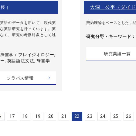
大洞 公平（ダイド
授 ]
英語のデータを用いて、現代英
契約理論をベースとした，
な英語研究を行っています。英
なく、研究の考察対象として眺
研究分野・
キーワード
研究業績一覧
 辞書学 / フレイジオロジー,
, 英語語法文法, 辞書学
シラバス情報
«
17
18
19
20
21
22
23
24
25
26