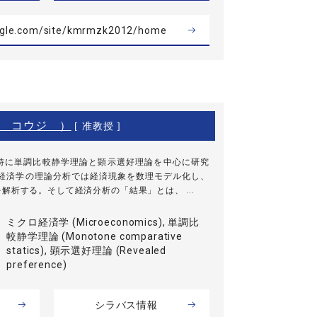
oogle.com/site/kmrmzk2012/home
 コウジ ）
[ 准教授 ]
特に単調比較静学理論と顕示選好理論を中心に研究
、経済学の理論分析では経済現象を数理モデル化し、
解析する。そして経済分析の「結果」とは、 ...
ミクロ経済学 (Microeconomics), 単調比
較静学理論 (Monotone comparative
statics), 顕示選好理論 (Revealed
preference)
シラバス情報