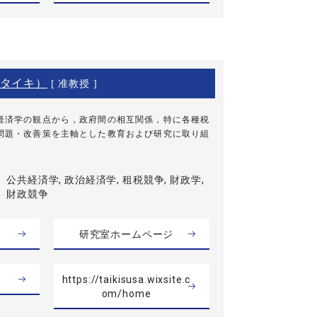
タイキ）
[ 准教授 ]
経済学の観点から，政府間の相互関係，特に各種税
問題・改善策を主軸とした教育および研究に取り組
公共経済学, 政治経済学, 租税競争, 財政学,
財政競争
研究室ホームページ
https://taikisusa.wixsite.c
om/home