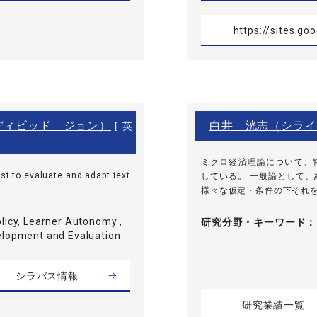
https://sites.g
ディビッド ジョン）
白井 洸志（シライ
[ 英
ミクロ経済理論について、
st to evaluate and adapt text
している。 一般論として
様々な仮定・条件の下それを
licy, Learner Autonomy ,
研究分野・
キーワード
elopment and Evaluation
シラバス情報
研究業績一覧