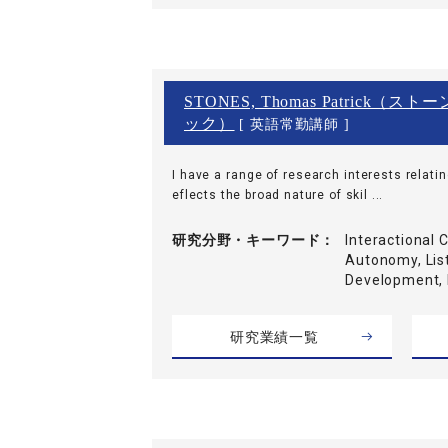
STONES, Thomas Patrick
ック）
[ 英語常勤講師 ]
I have a range of research interests relati
eflects the broad nature of skil ...
研究分野・
キーワード
Interactional
Autonomy, List
Development,
研究業績一覧