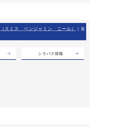
（スミス ベンジャミン ニール）
[ 英
シラバス情報