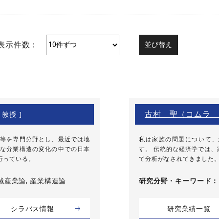
表示件数：
古村 聖（コムラ 
 教授 ]
等を専門分野とし、最近では地
私は家族の問題について、
な分業構造の変化の中での日本
す。 伝統的な経済学では
行っている。
て分析がなされてきました。
域産業論, 産業構造論
研究分野・
キーワード
シラバス情報
研究業績一覧