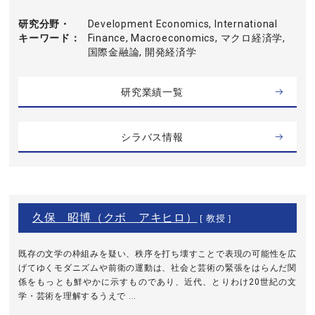
研究分野・
Development Economics, International
キーワード
Finance, Macroeconomics, マクロ経済学,
国際金融論, 開発経済学
研究業績一覧
シラバス情報
久保 昭博（クボ アキヒロ）
[ 教授 ]
既存の文学の枠組みを疑い、秩序を打ち壊すことで表現の可能性を広
げてゆくモダニズムや前衛の運動は、社会と芸術の緊張をはらんだ関
係をもっとも鮮やかに示すものであり、近代、とりわけ20世紀の文
学・芸術を理解するうえで ...