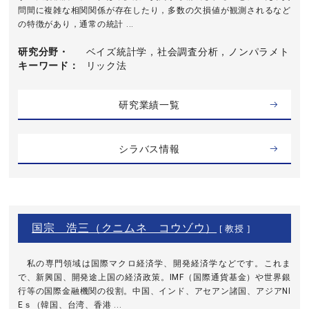
問間に複雑な相関関係が存在したり，多数の欠損値が観測されるなど
の特徴があり，通常の統計 ...
研究分野・
ベイズ統計学，社会調査分析，ノンパラメト
キーワード
リック法
研究業績一覧
シラバス情報
国宗 浩三（クニムネ コウゾウ）
[ 教授 ]
私の専門領域は国際マクロ経済学、開発経済学などです。これま
で、新興国、開発途上国の経済政策。IMF（国際通貨基金）や世界銀
行等の国際金融機関の役割。中国、インド、アセアン諸国、アジアNI
Eｓ（韓国、台湾、香港 ...