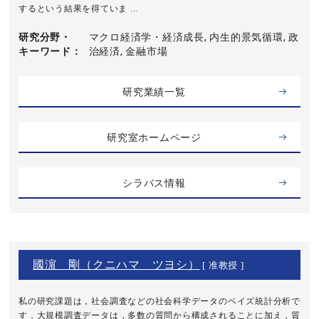
するという結果を得ていま ...
研究分野・
マクロ経済学・経済成長, 内生的景気循環, 政
キーワード
治経済, 金融市場
研究業績一覧
研究室ホームページ
シラバス情報
國濵 剛（クニハマ ツヨシ）
[ 准教授 ]
私の研究課題は，社会調査などの社会科学データのベイズ統計分析で
す．大規模調査データは，多数の質問から構成されることに加え，質