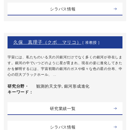
シラバス情報
久保 真理子（クボ マリコ）
[ 准教授 ]
宇宙には、私たちのいる天の川銀河だけでなく多くの銀河が存在しま
す。銀河の中でいつどのように星が育まれ、現在の姿に進化してきた
かを解明するには、宇宙初期の銀河のガスや様々な色の星の分布、中
心の巨大ブラックホール、 ...
研究分野・
観測的天文学, 銀河形成進化
キーワード
研究業績一覧
シラバス情報