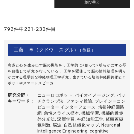
792件中221-230件目
工藤 卓（クドウ スグル）
[ 教授 ]
意識と心を生み出す脳の機能を，工学的に<創って>明らかにする琴
を目指して研究を行っている． 工学を駆使して脳の情報処理を明ら
かにする理学的な神経物理工学研究，生きている培養神経回路網とロ
ボットやスマートスピーカ ...
研究分野・
ニューロロボット, バイオイメージング, パッ
キーワード
チクランプ法, ファジィ推論, ブレインーコン
ピューター インターフェース, 培養神経回路
網, 急性スライス標本, 機械学習, 機能的近赤
外分光法, 深層学習, 神経知能工学, 経頭蓋磁
気刺激, 脳波, 自己組織化マップ, Neuronal
Intelligence Engineering, cognitive