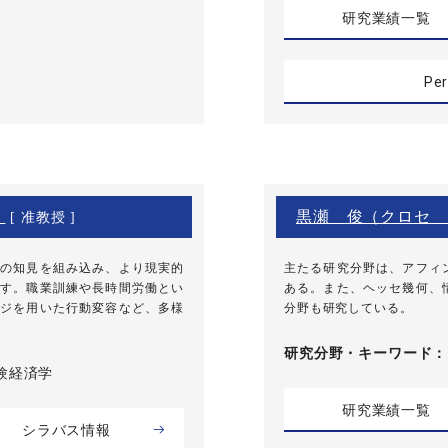
研究業績一覧
Per
）
黒瀬 俊（クロセ 
[ 准教授 ]
の知見を組み込み、より現実的
主たる研究分野は、アフィ
す。職業訓練や長時間労働とい
ある。また、ヘッセ幾何、
ジを用いた行動変容など、多様
分野も研究している。
研究分野・
キーワード
実験経済学
研究業績一覧
シラバス情報