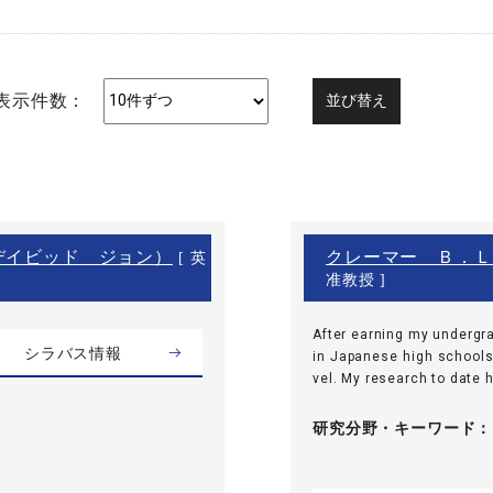
表示件数：
デイビッド ジョン）
クレーマー Ｂ．Ｌ
[ 英
准教授 ]
After earning my undergr
シラバス情報
in Japanese high schools 
vel. My research to date h
研究分野・
キーワード