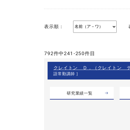
表示順：
792件中241-250件目
クレイトン Ｄ．（クレイトン 
語常勤講師 ]
研究業績一覧