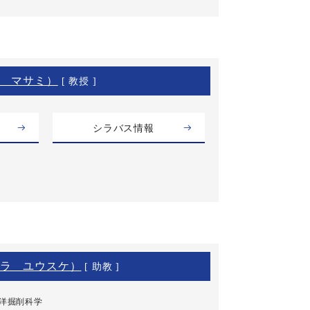
 マサミ）
[ 教授 ]
シラバス情報
ラ ユウスケ）
[ 助教 ]
海洋掘削科学