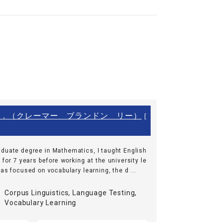
．（クレーマー ブランドン リー）
[
aduate degree in Mathematics, I taught English
for 7 years before working at the university le
as focused on vocabulary learning, the d ...
Corpus Linguistics, Language Testing,
Vocabulary Learning