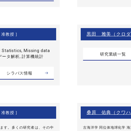
黒田 雅美（クロダ
 准教授 ]
Statistics, Missing data
研究業績一覧
 欠測データ解析, 計算機統計
シラバス情報
桑原 佑典（クワハ
 准教授 ]
ます。多くの研究者は、その中
古海洋学 同位体地球化学 