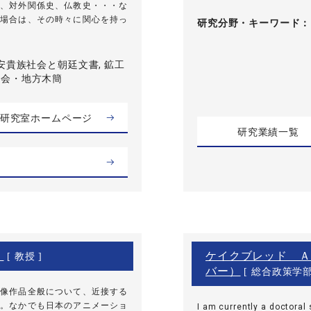
、対外関係史、仏教史・・・な
場合は、その時々に関心を持っ
研究分野・
キーワード
安貴族社会と朝廷文書, 鉱工
社会・地方木簡
研究室ホームページ
研究業績一覧
）
ケイクブレッド Ａ
[ 教授 ]
バー）
[ 総合政策学
像作品全般について、近接する
。なかでも日本のアニメーショ
I am currently a doctoral 