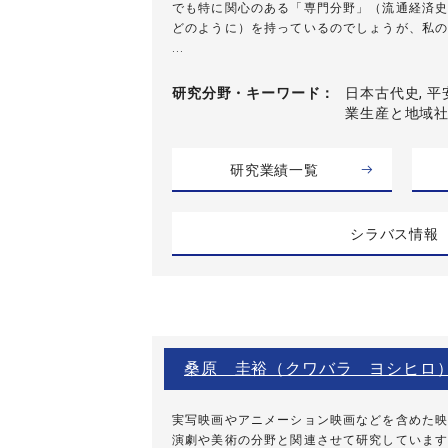
でも特に関心のある「専門分野」（流通経済史
どのように）を持っているのでしょうが、私の
...
研究分野・
キーワード
日本古代史, 平
業生産と地域
研究業績一覧
シラバス情報
桑原 圭裕（クワバラ ヨシヒロ
実写映画やアニメーション映画などを含めた映
演劇や美術の分野と関連させて研究しています