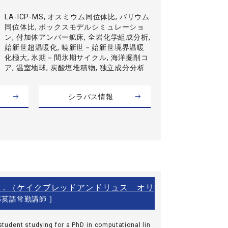
LA-ICP-MS, オスミウム同位体比, バリウム
同位体比, ボックスモデルシミュレーショ
ン, 付加体アンバー鉱床, 全岩化学組成分析,
始新世超温暖化, 暁新世－始新世境界温暖
化極大, 氷期－間氷期サイクル, 海洋掘削コ
ア, 温室地球, 炭酸塩堆積物, 独立成分分析
シラバス情報
．（ケイクブレッドアンドリュス オリ
部英語常勤講師 ]
student studying for a PhD in computational lin