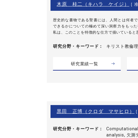
木原 桂二（キハラ ケイジ）
[ 
歴史的な書物である聖書には、人間とは何者で
できるかについての極めて深い洞察力をもった
私は、このことを特徴的な仕方で描いていると思わ
研究分野・
キーワード
キリスト教倫理,
研究業績一覧
黒田 正博（クロダ マサヒロ）
[
研究分野・
キーワード
Computational 
analysis,