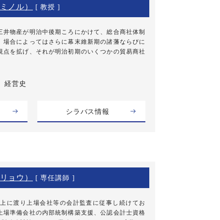
ミノル）
[ 教授 ]
井物産が明治中後期ころにかけて、総合商社体制
、場合によってはさらに幕末維新期の諸藩ならびに
視点を拡げ、それが明治初期のいくつかの貿易商社
経営史
シラバス情報
リョウ）
[ 専任講師 ]
以上に渡り上場会社等の会計監査に従事し続けてお
上場準備会社の内部統制構築支援、公認会計士資格