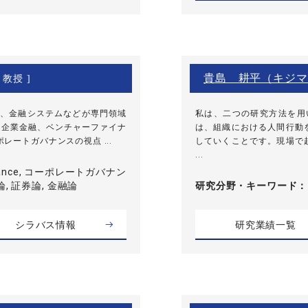
貴島 耕平（キジマ
 教授 ]
、金融システムなどが専門領域
私は、二つの研究方法を用
小企業金融、ベンチャーファイナ
は、組織における人間行動
ートガバナンスの視点 ...
していくことです。現場で
...
Finance, コーポレートガバナン
, 証券論, 金融論
研究分野・
キーワード
シラバス情報
研究業績一覧