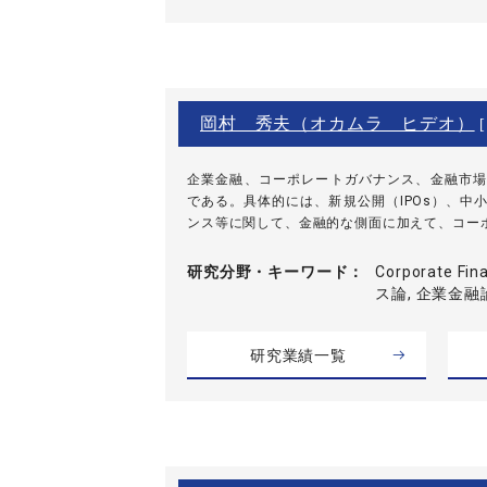
岡村 秀夫（オカムラ ヒデオ）
[
企業金融、コーポレートガバナンス、金融市場
である。具体的には、新規公開（IPOs）、中
ンス等に関して、金融的な側面に加えて、コーポレ
研究分野・
キーワード
Corporate 
ス論, 企業金融論
研究業績一覧