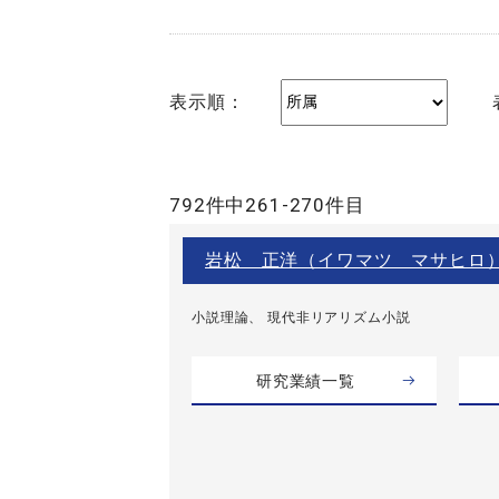
表示順：
792件中261-270件目
岩松 正洋（イワマツ マサヒロ
小説理論、 現代非リアリズム小説
研究業績一覧