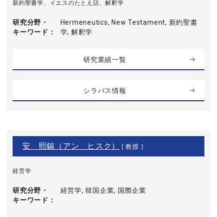
新約聖書学、イエスのたとえ話、解釈学
研究分野・
Hermeneutics, New Testament, 新約聖書
キーワード
学, 解釈学
研究業績一覧
シラバス情報
安 熙錫（アン ヒスク）
[ 教授 ]
経営学
研究分野・
経営学, 韓国企業, 国際企業
キーワード