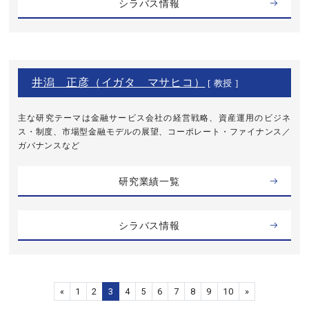
シラバス情報
井潟 正彦（イガタ マサヒコ）
[ 教授 ]
主な研究テーマは金融サービス会社の経営戦略、資産運用のビジネ
ス・制度、市場型金融モデルの展望、コーポレート・ファイナンス／
ガバナンスなど
研究業績一覧
シラバス情報
«
1
2
3
4
5
6
7
8
9
10
»