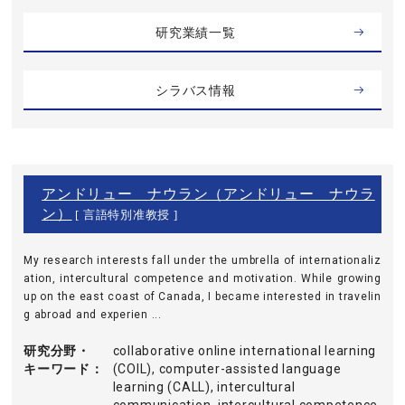
研究業績一覧
シラバス情報
アンドリュー ナウラン（アンドリュー ナウラ
ン）
[ 言語特別准教授 ]
My research interests fall under the umbrella of internationaliz
ation, intercultural competence and motivation. While growing
up on the east coast of Canada, I became interested in travelin
g abroad and experien ...
研究分野・
collaborative online international learning
キーワード
(COIL), computer-assisted language
learning (CALL), intercultural