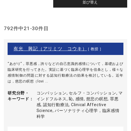
792件中21-30件目
有光 興記（アリミツ コウキ）
[ 教授 ]
“あがり”，罪悪感，誇りなどの自己意識的感情について，基礎および
臨床研究を行ってきた。実証に基づく臨床心理学を信条とし，様々な
感情制御の問題に対する認知行動療法の効果を検討している。近年
は，慈悲の瞑想（lovi ...
研究分野・
コンパッション, セルフ・コンパッション, マ
キーワード
インドフルネス, 恥, 感情, 慈悲の瞑想, 罪悪
感, 認知行動療法, Clinical Affective
Science, パーソナリティ心理学，臨床感情
科学