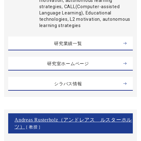
motivation, autonomous learning
strategies, CALL(Computer-assisted
Language Learning), Educational
technologies, L2 motivation, autonomous
learning strategies
研究業績一覧
研究室ホームページ
シラバス情報
Andreas Rusterholz（アンドレアス ルスターホル
ツ）
[ 教授 ]