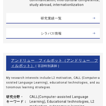
communication, intercultural competence,
study abroad, internationlization
研究業績一覧
シラバス情報
アンドリュー フィルポット（アンドリュー フ
ィルポット）
[ 言語特別講師 ]
My research interests include L2 motivation, CALL (Computer-a
ssisted Language Learning), educational technologies, and au
tonomous learning strategies.
研究分野・
CALL(Computer-assisted Language
キーワード
Learning), Educational technologies, L2