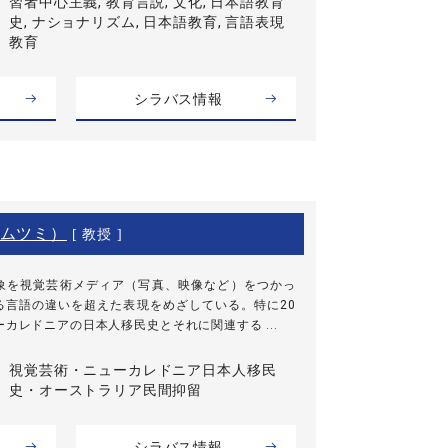
習者中心主義, 教育言説, 文化, 日本語教育
史, ナショナリズム, 日本語教育, 言語表現
教育
シラバス情報
ムツミ）
[ 教授 ]
象を視覚芸術メディア（写真、映像など）をつかっ
る言語の違いを超えた表現をめざしている。特に20
カレドニアの日本人移民史とそれに関連する ...
視覚芸術・ニューカレドニア日本人移民
史・オーストラリア民間抑留
シラバス情報