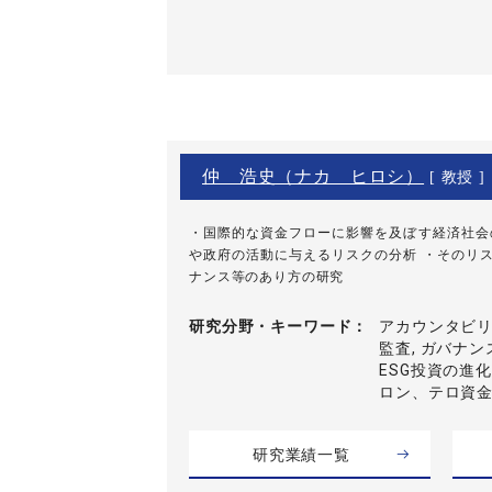
仲 浩史（ナカ ヒロシ）
[ 教授 ]
・国際的な資金フローに影響を及ぼす経済社会
や政府の活動に与えるリスクの分析 ・そのリ
ナンス等のあり方の研究
研究分野・
キーワード
アカウンタビリテ
監査, ガバナ
ESG投資の進
ロン、テロ資
研究業績一覧