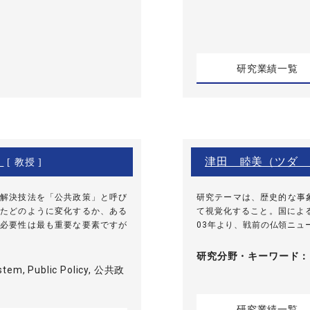
研究業績一覧
）
津田 睦美（ツダ 
[ 教授 ]
解決技法を「公共政策」と呼び
研究テーマは、歴史的な事
たどのように変化するか、ある
て視覚化すること。国によ
必要性は最も重要な要素ですが
03年より、戦前の仏領ニュー
研究分野・
キーワード
stem, Public Policy, 公共政
研究業績一覧