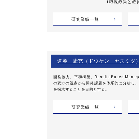
(環境政策と教育
研究業績一覧
道券 康充（ドウケン ヤスミツ
開発協力、平和構築、Results Based Man
の双方の視点から開発課題を体系的に分析し、
を探求することを目的とする。
研究業績一覧