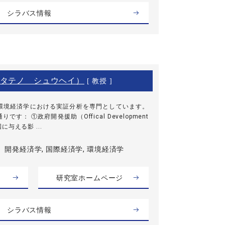
シラバス情報
タテノ シュウヘイ）
[ 教授 ]
環境経済学における実証分析を専門としています。
： ①政府開発援助（Offical Development
国に与える影 ...
開発経済学, 国際経済学, 環境経済学
研究室ホームページ
シラバス情報