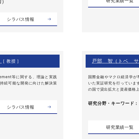
研究業績一覧
)
シラバス情報
）
戸部 智（トベ サ
[ 教授 ]
agement等に関する、理論と実践
国際金融やマクロ経済学が
持続可能な開発に向けた解決策
いた実証研究を行っていま
の国で貸出拡大と資産価格上
研究分野・
キーワード
シラバス情報
研究業績一覧