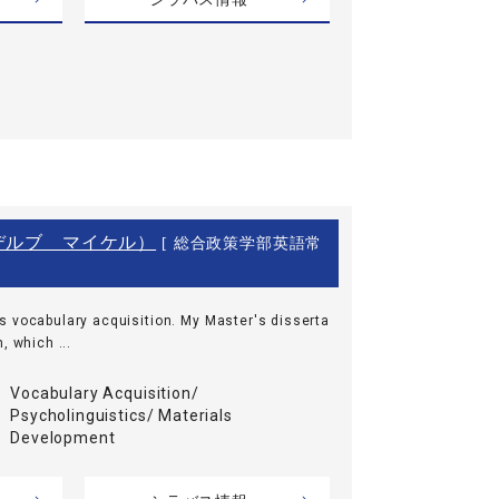
el（デルブ マイケル）
[ 総合政策学部英語常
is vocabulary acquisition. My Master's disserta
, which ...
Vocabulary Acquisition/
Psycholinguistics/ Materials
Development