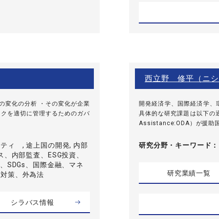
西立野 修平（ニシ
の変化の分析 ・その変化が企業
開発経済学、国際経済学、
スクを適切に管理するためのガバ
具体的な研究課題は以下の通りです
Assistance:ODA）が援助
ィ , 途上国の開発, 内部
研究分野・
キーワード
ンス、内部監査、ESG投資、
化、SDGs、国際金融、マネ
研究業績一覧
金対策、外為法
シラバス情報