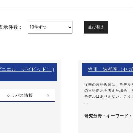
表示件数：
ダニエル デイビッド）
牲川 波都季（セガ
[
従来の言語教育は、モデル
の言語使用を考えた場合、
シラバス情報
モデルはありえない。こう
...
研究分野・
キーワード