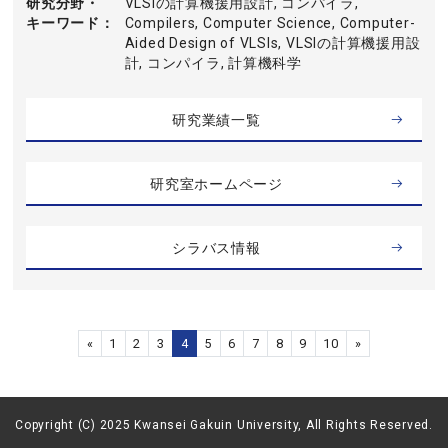
研究分野・
VLSIの計算機援用設計, コンパイラ,
キーワード
Compilers, Computer Science, Computer-
Aided Design of VLSIs, VLSIの計算機援用設
計, コンパイラ, 計算機科学
研究業績一覧
研究室ホームページ
シラバス情報
«
1
2
3
4
5
6
7
8
9
10
»
Copyright (C) 2025 Kwansei Gakuin University, All Rights Reserved.