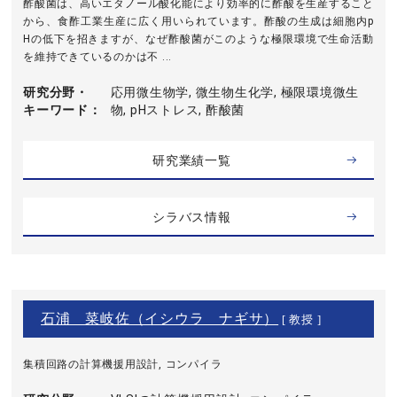
酢酸菌は、高いエタノール酸化能により効率的に酢酸を生産すること
から、食酢工業生産に広く用いられています。酢酸の生成は細胞内p
Hの低下を招きますが、なぜ酢酸菌がこのような極限環境で生命活動
を維持できているのかは不 ...
研究分野・
応用微生物学, 微生物生化学, 極限環境微生
キーワード
物, pHストレス, 酢酸菌
研究業績一覧
シラバス情報
石浦 菜岐佐（イシウラ ナギサ）
[ 教授 ]
集積回路の計算機援用設計, コンパイラ