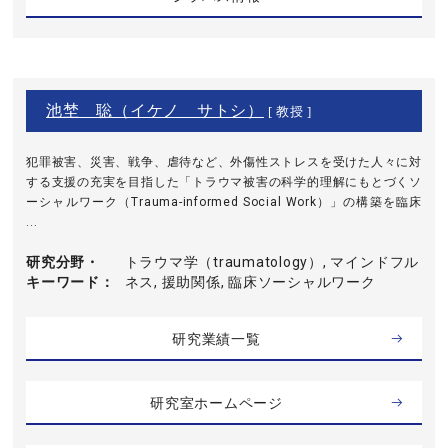
池埜 聡（イケノ サトシ）
[ 教授 ]
犯罪被害、災害、戦争、虐待など、外傷性ストレスを受けた人々に対
する支援の充実を目指した「トラウマ被害の科学的理解にもとづくソ
ーシャルワーク（Trauma-informed Social Work）」の構築を臨床
...
研究分野・
トラウマ学（traumatology）, マインドフル
キーワード
ネス, 援助関係, 臨床ソーシャルワーク
研究業績一覧
研究室ホームページ