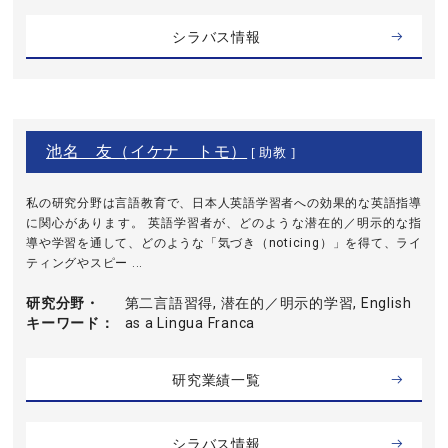
シラバス情報
池名 友（イケナ トモ）
[ 助教 ]
私の研究分野は言語教育で、日本人英語学習者への効果的な英語指導
に関心があります。 英語学習者が、どのような潜在的／明示的な指
導や学習を通して、どのような「気づき（noticing）」を得て、ライ
ティングやスピー ...
研究分野・
第二言語習得, 潜在的／明示的学習, English
キーワード
as a Lingua Franca
研究業績一覧
シラバス情報