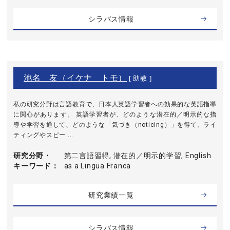
シラバス情報
池名 友（イケナ トモ）
[ 助教 ]
私の研究分野は言語教育で、日本人英語学習者への効果的な英語指導
に関心があります。 英語学習者が、どのような潜在的／明示的な指
導や学習を通して、どのような「気づき（noticing）」を得て、ライ
ティングやスピー ...
研究分野・
第二言語習得, 潜在的／明示的学習, English
キーワード
as a Lingua Franca
研究業績一覧
シラバス情報