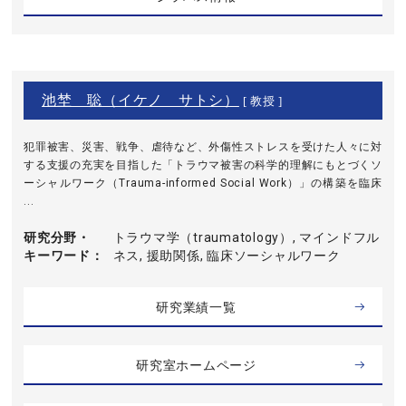
池埜 聡（イケノ サトシ）
[ 教授 ]
犯罪被害、災害、戦争、虐待など、外傷性ストレスを受けた人々に対
する支援の充実を目指した「トラウマ被害の科学的理解にもとづくソ
ーシャルワーク（Trauma-informed Social Work）」の構築を臨床
...
研究分野・
トラウマ学（traumatology）, マインドフル
キーワード
ネス, 援助関係, 臨床ソーシャルワーク
研究業績一覧
研究室ホームページ