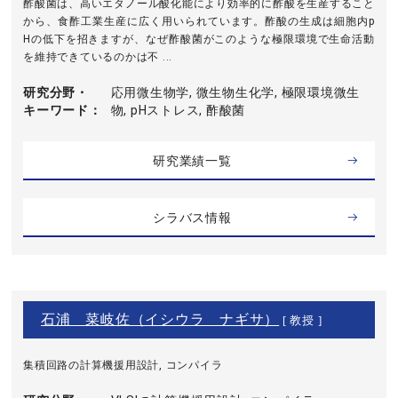
酢酸菌は、高いエタノール酸化能により効率的に酢酸を生産すること
から、食酢工業生産に広く用いられています。酢酸の生成は細胞内p
Hの低下を招きますが、なぜ酢酸菌がこのような極限環境で生命活動
を維持できているのかは不 ...
研究分野・
応用微生物学, 微生物生化学, 極限環境微生
キーワード
物, pHストレス, 酢酸菌
研究業績一覧
シラバス情報
石浦 菜岐佐（イシウラ ナギサ）
[ 教授 ]
集積回路の計算機援用設計, コンパイラ