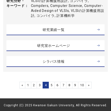
研究分野・
VLSIの計算機援用設計, コンパイラ,
キーワード
Compilers, Computer Science, Computer-
Aided Design of VLSIs, VLSIの計算機援用設
計, コンパイラ, 計算機科学
研究業績一覧
研究室ホームページ
シラバス情報
«
1
2
3
4
5
6
7
8
9
10
»
Copyright (C) 2025 Kwansei Gakuin University, All Rights Reserved.