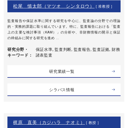
松尾 慎太郎（マツオ シンタロウ）
[ 准教授 ]
監査報告や保証水準に関する研究を中心に、監査論の分野での理論
的・実務的課題に取り組んでいます。特に、監査報告における「監査
上の主要な検討事項（KAM）」の分析や、非財務情報の開示と保証
の枠組みに関する研究を進め ...
研究分野・
保証水準, 監査判断, 監査報告, 監査証拠, 財務
キーワード
諸表監査
研究業績一覧
シラバス情報
梶原 直美（カジハラ ナオミ）
[ 教授 ]