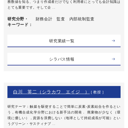
務数値を知る、つまり作成者だけでなく利用者にとっても会計知識は
とても重要です。そして企 ...
研究分野・
財務会計 監査 内部統制監査
キーワード
研究業績一覧
シラバス情報
白川 英二（シラカワ エイジ ）
[ 教授 ]
研究テーマ：触媒を駆使することで簡単に炭素-炭素結合を作るとい
う，有機合成化学分野における新手法の開発． 廃棄物が少なく（環
境に優しい），資源を浪費しない（地球として持続成長が可能）とい
うグリーン・サスティナブ ...