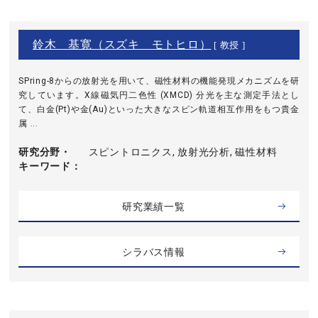
鈴木 基寛（スズキ モトヒロ）
[ 教授 ]
SPring-8からの放射光を用いて、磁性材料の機能発現メカニズムを研
究しています。X線磁気円二色性 (XMCD) 分光を主な測定手法とし
て、白金(Pt)や金(Au)といった大きなスピン軌道相互作用をもつ貴金
属 ...
研究分野・
スピントロニクス, 放射光分析, 磁性材料
キーワード
研究業績一覧
シラバス情報