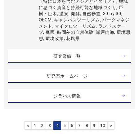
（特に日本を含むアジアとイタリア）, 地域
に息づく資産と持続可能な地域づくり, 巨
樹・巨木, 温泉, 発酵, 自然歩道, 30 by 30,
OECM, キャンパスツーリズム, パークマネジ
メント, マイクロツーリズム, ランドスケー
プ, 庭園, 時間差の自然体験, 瀬戸内海, 環境思
想, 環境政策, 花風景
研究業績一覧
研究室ホームページ
シラバス情報
«
1
2
3
4
5
6
7
8
9
10
»