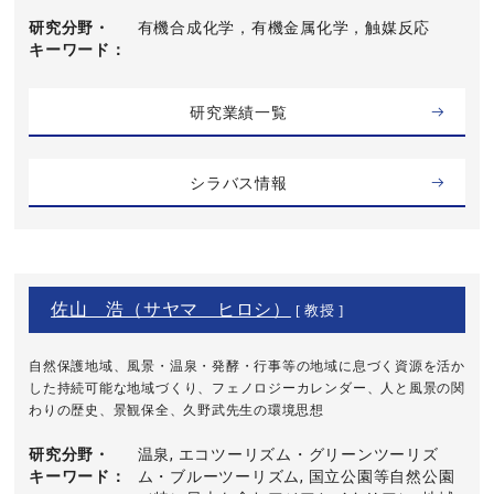
研究分野・
有機合成化学，有機金属化学，触媒反応
キーワード
研究業績一覧
シラバス情報
佐山 浩（サヤマ ヒロシ）
[ 教授 ]
自然保護地域、風景・温泉・発酵・行事等の地域に息づく資源を活か
した持続可能な地域づくり、フェノロジーカレンダー、人と風景の関
わりの歴史、景観保全、久野武先生の環境思想
研究分野・
温泉, エコツーリズム・グリーンツーリズ
キーワード
ム・ブルーツーリズム, 国立公園等自然公園