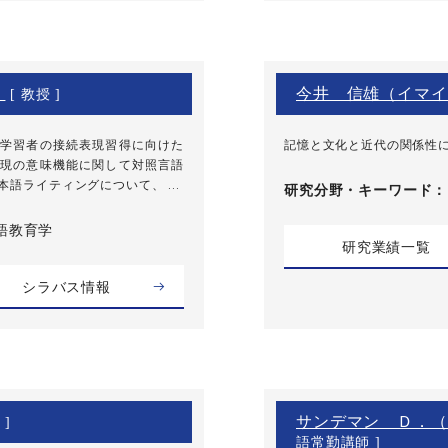
）
今井 信雄（イマイ
[ 教授 ]
学習者の接続表現習得に向けた
記憶と文化と近代の関係性
現の意味機能に関して対照言語
語ライティングについて、 ...
研究分野・
キーワード
本語教育学
研究業績一覧
シラバス情報
サンデマン Ｄ．（
 ]
語常勤講師 ]