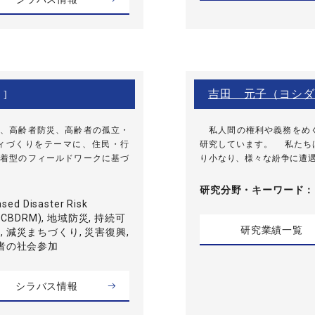
吉田 元子（ヨシダ
 ]
、高齢者防災、高齢者の孤立・
私人間の権利や義務をめぐ
ィづくりをテーマに、住民・行
研究しています。 私たち
着型のフィールドワークに基づ
り小なり、様々な紛争に遭遇
研究分野・
キーワード
ed Disaster Risk
 (CBDRM), 地域防災, 持続可
研究業績一覧
 減災まちづくり, 災害復興,
齢者の社会参加
シラバス情報