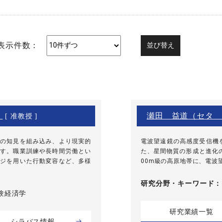
表示件数：
）
瀬田 益道（セタ 
[ 准教授 ]
の知見を組み込み、より現実的
電波望遠鏡の高感度受信機
す。職業訓練や長時間労働とい
た、星間物質の形成と進化
ジを用いた行動変容など、多様
00m級の高原地帯に、電波望
研究分野・
キーワード
実験経済学
研究業績一覧
シラバス情報