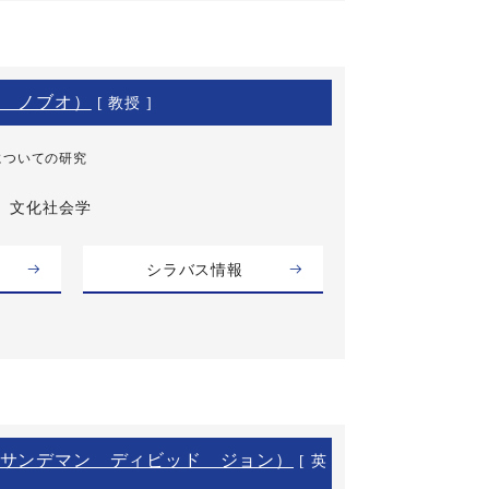
 ノブオ）
[ 教授 ]
についての研究
文化社会学
シラバス情報
サンデマン ディビッド ジョン）
[ 英