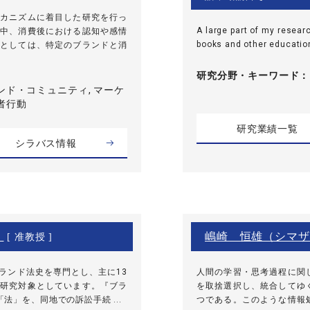
カニズムに着目した研究を行っ
A large part of my resear
中、消費後における認知や感情
books and other education
としては、特定のブランドと消
研究分野・
キーワード
ンド・コミュニティ, マーケ
者行動
研究業績一覧
シラバス情報
）
嶋崎 恒雄（シマザ
[ 准教授 ]
ンド法史を専門とし、主に13
人間の学習・思考過程に関
研究対象としています。『ブラ
を取捨選択し、統合してゆ
」を、同地での訴訟手続 ...
つである。このような情報