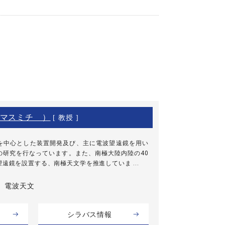
マスミチ ）
[ 教授 ]
を中心とした装置開発及び、主に電波望遠鏡を用い
の研究を行なっています。また、南極大陸内陸の40
遠鏡を設置する、南極天文学を推進していま ...
電波天文
シラバス情報