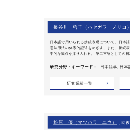
長谷川 哲子（ハセガワ ノリコ
日本語で用いられる接続表現について、日本語
意味用法の体系的記述をめざす。また、接続表
学的な観点を採り入れる。 第二言語としての日本
研究分野・
キーワード
日本語学, 日
研究業績一覧
松原 優（マツバラ ユウ）
[ 助教