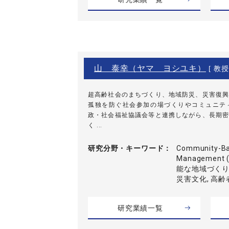
山 泰幸（ヤマ ヨシユキ）
[ 教授
超高齢社会のまちづくり、地域防災、災害復興
孤独を防ぐ社会参加の場づくりやコミュニテ
政・社会福祉協議会等と連携しながら、長期密
く ...
研究分野・
キーワード
Community-Bas
Management
能な地域づくり,
災害文化, 高
研究業績一覧