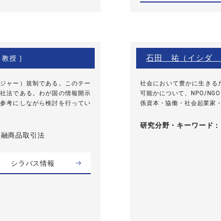
石田 祐（イシダ 
 教授 ]
ジャー）規制である。このテー
社会において豊かに生きる
社法である。わが国の情報開示
可能かについて、NPO/N
参考にしながら検討を行ってい
係資本・協働・社会起業家・
研究分野・
キーワード
 金融商品取引法
シラバス情報