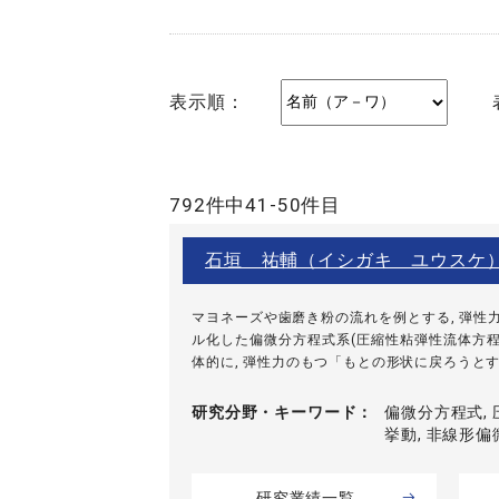
表示順：
792件中41-50件目
石垣 祐輔（イシガキ ユウスケ
マヨネーズや歯磨き粉の流れを例とする, 弾性
ル化した偏微分方程式系(圧縮性粘弾性流体方程
体的に, 弾性力のもつ「もとの形状に戻ろうとする
研究分野・
キーワード
偏微分方程式, 
挙動, 非線形
研究業績一覧