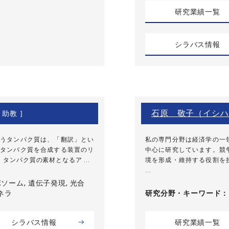
研究業績一覧
シラバス情報
石原 敬子（イシハ
 助教 ]
うタンパク質は、「翻訳」とい
私の専門分野は経済学の一
タンパク質を合成する装置のリ
中心に研究しています。競
タンパク質の素材となるア ...
境を形成・維持する役割を
...
リボソーム, 遺伝子発現, 光合
ネラ
研究分野・
キーワード
シラバス情報
研究業績一覧