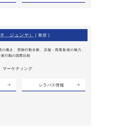
チ ジュンヤ）
[ 教授 ]
情の働き、買物行動全般、店舗・商業集積の魅力、
費者行動の国際比較
マーケティング
シラバス情報