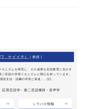
ワ ケイイチ）
[ 教授 ]
メカニズムを研究し、その成果を言語教育に生かす
第二言語の学習メカニズムに関心を持っています。
英語文法・語彙の学習と発達」、(2) ...
応用言語学・第二言語獲得・音声学
シラバス情報