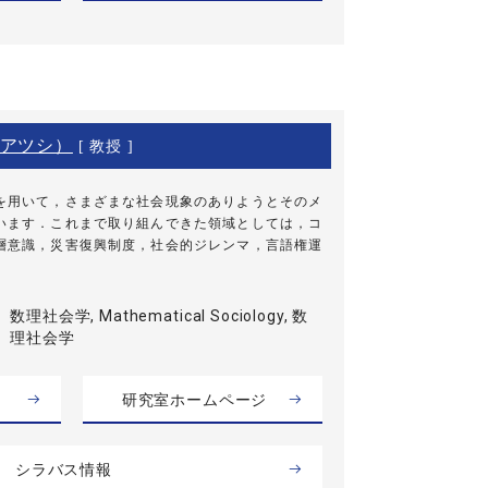
アツシ）
[ 教授 ]
を用いて，さまざまな社会現象のありようとそのメ
います．これまで取り組んできた領域としては，コ
層意識，災害復興制度，社会的ジレンマ，言語権運
数理社会学, Mathematical Sociology, 数
理社会学
研究室ホームページ
シラバス情報