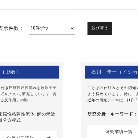
表示件数：
）
石川 圭一（イシカ
[ 助教 ]
力付き圧縮性粘性流れを数理モデ
ことばの仕組みとその認知
式)について研究しています. 具
よう努めています。特に、
反作用」の影 ...
近年の研究テーマは、(1))「
圧縮性粘弾性流体, 解の漸近
研究分野・
キーワード
偏微分方程式
研究業績一覧
シラバス情報