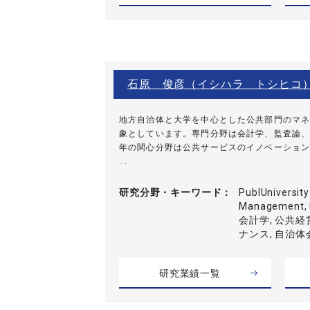
石原 俊彦（イシハラ トシヒコ
地方自治体と大学を中心とした公共部門のマネ
象としています。専門分野は会計学、監査論、
年の関心分野は公共サービスのイノベーション
...
研究分野・
キーワード
PublUniversit
Management, P
会計学, 公共経
ナンス, 自治体
研究業績一覧