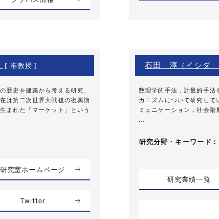
）
石田 淳（イシダ 
[ 准教授 ]
の歴史を建築から考える研究、
数理学的手法，計量的手法
在は第二次世界大戦後の復興期
カニズムについて研究して
生まれた「マーケット」という
ミュニケーション，社会階
...
研究分野・
キーワード
研究室ホームページ
研究業績一覧
Twitter