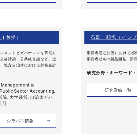
）
石淵 順也（イシブ
[ 教授 ]
ジメントとガバナンスを研究対
消費者意思決定における感
公会計論、公共経営論など。近
消費者起点の製品開発、消
、地方自治体における財務会計
研究分野・
キーワード
y Management,ic
研究業績一覧
ublic Sector Accounting,
営論, 大学経営, 自治体ガバ
会計
シラバス情報