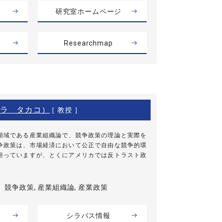
研究室ホームページ
Researchmap
ラ タカコ）
[ 教授 ]
領域である産業組織論で、競争政策の理論と実際を
争政策は、市場経済において公正で自由な競争的環
担っていますが、とくにアメリカでは反トラスト政
競争政策, 産業組織論, 産業政策
シラバス情報