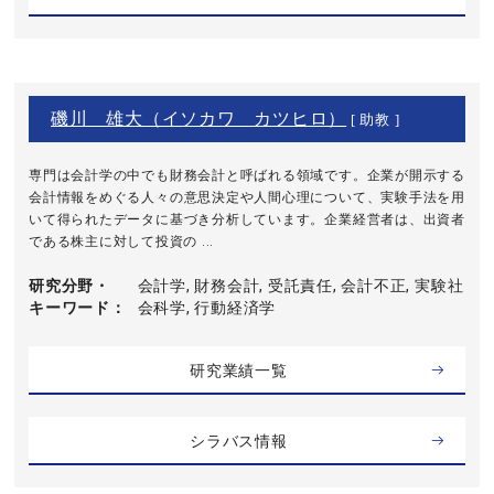
磯川 雄大（イソカワ カツヒロ）
[ 助教 ]
専門は会計学の中でも財務会計と呼ばれる領域です。企業が開示する
会計情報をめぐる人々の意思決定や人間心理について、実験手法を用
いて得られたデータに基づき分析しています。企業経営者は、出資者
である株主に対して投資の ...
研究分野・
会計学, 財務会計, 受託責任, 会計不正, 実験社
キーワード
会科学, 行動経済学
研究業績一覧
シラバス情報