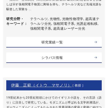
しば示す強相関電子物質に興味を持ち、テラヘルツ光など先端光源を
駆使した実験を ...
研究分野・
テラヘルツ, 光物性, 光物性物理学, 超高速テ
キーワード
ラヘルツ分光, 強相関電子系, 光誘起相転移,
強相関電子系, 超高速レーザー分光
研究業績一覧
シラバス情報
伊藤 正範（イトウ マサノリ）
[ 教授 ]
19世紀末から20世紀初頭にかけてのイギリス小説を、その言語（語
り）に注目して研究している。モダニズムと呼ばれる文学的潮流が、
ダーウィニズムによってもたらされた世界認識の変容と密接に結びつ