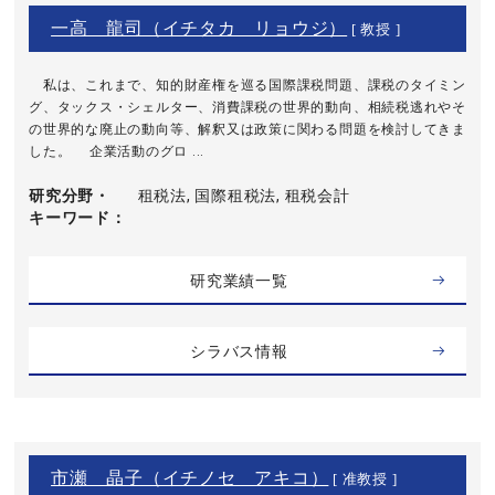
一高 龍司（イチタカ リョウジ）
[ 教授 ]
私は、これまで、知的財産権を巡る国際課税問題、課税のタイミン
グ、タックス・シェルター、消費課税の世界的動向、相続税逃れやそ
の世界的な廃止の動向等、解釈又は政策に関わる問題を検討してきま
した。 企業活動のグロ ...
研究分野・
租税法, 国際租税法, 租税会計
キーワード
研究業績一覧
シラバス情報
市瀬 晶子（イチノセ アキコ）
[ 准教授 ]