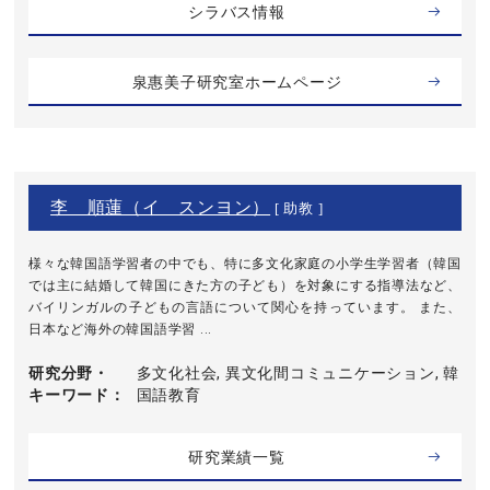
シラバス情報
泉惠美子研究室ホームページ
李 順蓮（イ スンヨン）
[ 助教 ]
様々な韓国語学習者の中でも、特に多文化家庭の小学生学習者（韓国
では主に結婚して韓国にきた方の子ども）を対象にする指導法など、
バイリンガルの子どもの言語について関心を持っています。 また、
日本など海外の韓国語学習 ...
研究分野・
多文化社会, 異文化間コミュニケーション, 韓
キーワード
国語教育
研究業績一覧