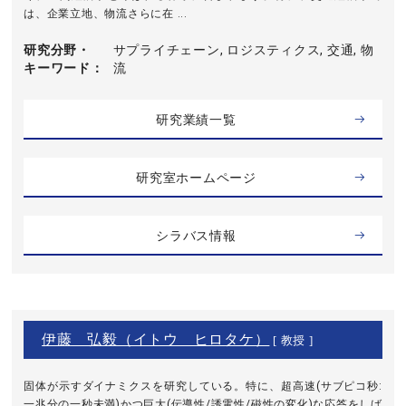
は、企業立地、物流さらに在 ...
研究分野・
サプライチェーン, ロジスティクス, 交通, 物
キーワード
流
研究業績一覧
研究室ホームページ
シラバス情報
伊藤 弘毅（イトウ ヒロタケ）
[ 教授 ]
固体が示すダイナミクスを研究している。特に、超高速(サブピコ秒:
一兆分の一秒未満)かつ巨大(伝導性/誘電性/磁性の変化)な応答をしば