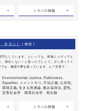
シラバス情報
 キヨシ）
[ 教授 ]
専門にしています。といっても、即座にメディアと
と、面白くない！と思ったでしょう。少し待ってく
中でも、幽霊や夢を扱っています。ん？災害で ...
Environmental Justice, Publicness,
Squatter, メメントモリ, 不法占拠, 公共性,
環境正義, 生きる死者論, 痛み温存法, 霊性,
災害社会学 環境社会学 死生観
シラバス情報