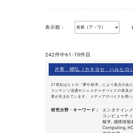
表示順：
242件中61-70件目
片寄 晴弘（カタヨセ ハルヒロ
21世紀はヒトの「夢や欲求」により焦点のあ
コンテンツ流通やジェスチャデバイスの普及が
業が生まれています。 メディアデバイスを用いた
研究分野・
キーワード
エンタテインメ
コンピューティン
報学, 感情情報処理
Computing, HC