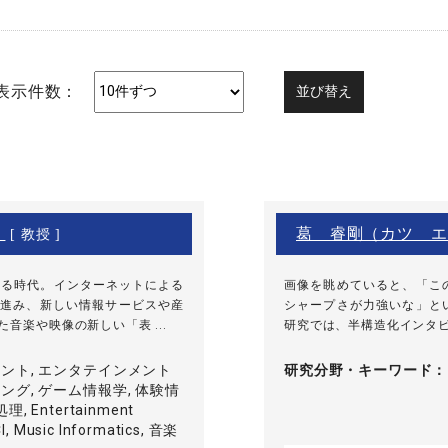
表示件数：
）
葛 睿剛（カツ エ
[ 教授 ]
たる時代。インターネットによる
画像を眺めていると、「こ
進み、新しい情報サービスや産
シャープさが力強いな」と
音楽や映像の新しい「表 ...
研究では、半構造化インタビュー
ント, エンタテインメント
研究分野・
キーワード
グ, ゲーム情報学, 体験情
, Entertainment
I, Music Informatics, 音楽