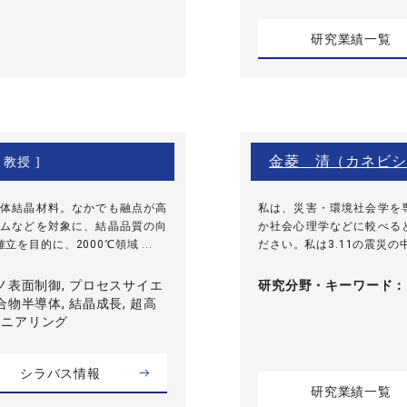
研究業績一覧
金菱 清（カネビシ
 教授 ]
体結晶材料。なかでも融点が高
私は、災害・環境社会学を
ムなどを対象に、結晶品質の向
か社会心理学などに較べる
目的に、2000℃領域 ...
ださい。私は3.11の震災の
ノ表面制御, プロセスサイエ
研究分野・
キーワード
合物半導体, 結晶成長, 超高
ジニアリング
シラバス情報
研究業績一覧