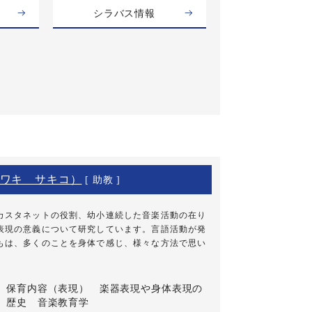
シラバス情報
ワキ サキコ）
[ 助教 ]
カスタネットの役割、幼小連続した音楽活動の在り
表現の意義について研究しています。言語活動が発
もは、多くのことを身体で感じ、様々な方法で思い
保育内容（表現） 楽器表現や身体表現の
歴史 音楽教育学