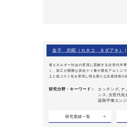
金子 忠昭（カネコ タダアキ）
[
省エネルギー社会の実現に貢献する次世代半導
く、加工が困難な炭化ケイ素や窒化アルミニウ
上と低コスト化を実現し得る新たな生産技術の確立を
研究分野・
キーワード
エッチング, ナ
ンス, 次世代化
温熱平衡エン
研究業績一覧