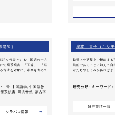
岸本 直子（キシモ
勤講師 ]
海語を代表とする中国語の一方
軌道上や惑星上で機能する
に切韻系韻書、『玉篇』、『経
能的であることに加えて自
る音注を対象に、考察を進めて
かたちやしくみがあればよ
...
中古音, 中国語学, 中国語教
研究分野・
キーワード
切韻系韻書, 可洪音義, 蒙古字
研究業績一覧
シラバス情報