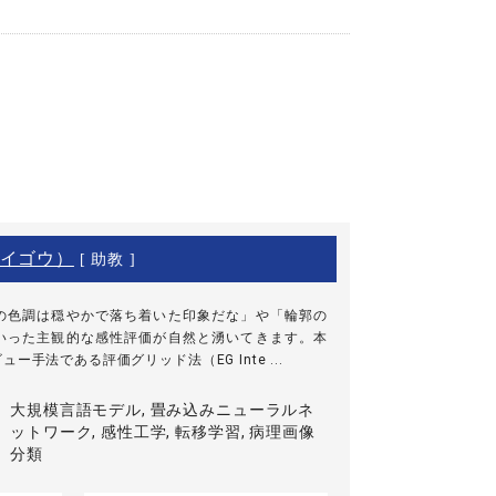
イゴウ）
[ 助教 ]
の色調は穏やかで落ち着いた印象だな」や「輪郭の
いった主観的な感性評価が自然と湧いてきます。本
手法である評価グリッド法（EG Inte ...
大規模言語モデル, 畳み込みニューラルネ
ットワーク, 感性工学, 転移学習, 病理画像
分類