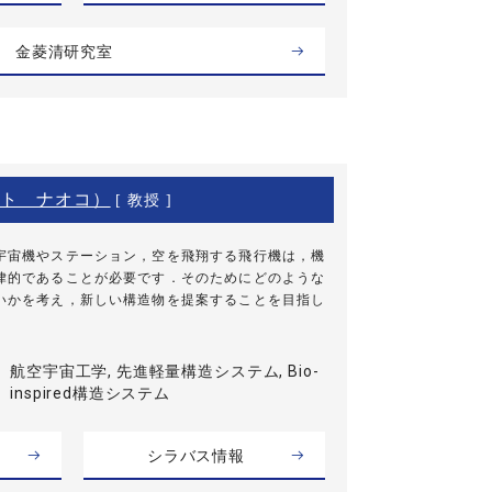
金菱清研究室
ト ナオコ）
[ 教授 ]
宇宙機やステーション，空を飛翔する飛行機は，機
律的であることが必要です．そのためにどのような
いかを考え，新しい構造物を提案することを目指し
航空宇宙工学, 先進軽量構造システム, Bio-
inspired構造システム
シラバス情報