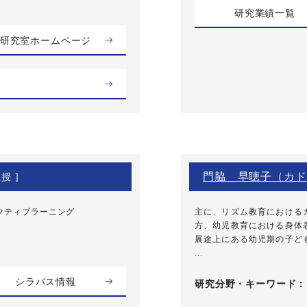
研究業績一覧
研究室ホームページ
門脇 早聴子（カド
授 ]
クティブラーニング
主に、リズム教育における
方、幼児教育における身体
展途上にある幼児期の子ど
...
シラバス情報
研究分野・
キーワード