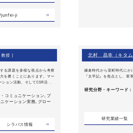
junfei-ji
北村 昌幸（キタム
 教授 ]
する課題を多様な視点から考察
鎌倉時代から室町時代にか
力を磨くことにあります。マー
『太平記』を焦点とし、変
ョン活動、そしてCSR活 ...
研究分野・
キーワード
・コミュニケーション, ブ
ニケーション実務, グロー
研究業績一覧
シラバス情報