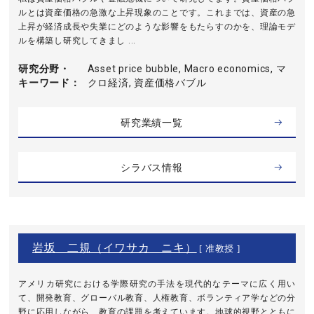
ルとは資産価格の急激な上昇現象のことです。これまでは、資産の急
上昇が経済成長や失業にどのような影響をもたらすのかを、理論モデ
ルを構築し研究してきまし ...
研究分野・
Asset price bubble, Macro economics, マ
キーワード
クロ経済, 資産価格バブル
研究業績一覧
シラバス情報
岩坂 二規（イワサカ ニキ）
[ 准教授 ]
アメリカ研究における学際研究の手法を現代的なテーマに広く用い
て、開発教育、グローバル教育、人権教育、ボランティア学などの分
野に応用しながら、教育の課題を考えています。地球的視野とともに