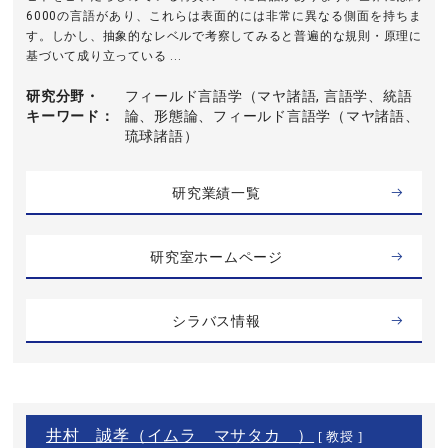
6000の言語があり、これらは表面的には非常に異なる側面を持ちま
す。しかし、抽象的なレベルで考察してみると普遍的な規則・原理に
基づいて成り立っている ...
研究分野・
フィールド言語学（マヤ諸語, 言語学、統語
キーワード
論、形態論、フィールド言語学（マヤ諸語、
琉球諸語）
研究業績一覧
研究室ホームページ
シラバス情報
井村 誠孝（イムラ マサタカ ）
[ 教授 ]