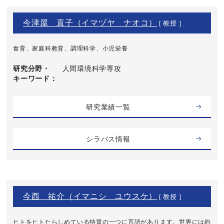
今津屋 直子（イマヅヤ ナオコ）
[ 教授 ]
食育、家庭科教育、調理科学、小児栄養
研究分野・
人間環境科学専攻
キーワード
研究業績一覧
シラバス情報
今西 祐介（イマニシ ユウスケ）
[ 教授 ]
ヒトをヒトたらしめている特質の一つに言語があります。世界には約