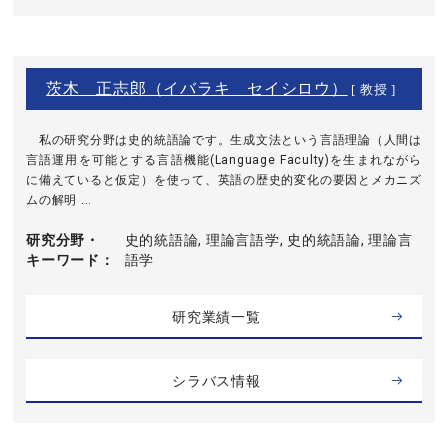
茨木 正志郎（イバラキ セイシロウ）
[ 教授 ]
私の研究分野は史的統語論です。生成文法という言語理論（人間は
言語運用を可能とする言語機能(Language Faculty)を生まれながら
に備えていると仮定）を使って、英語の歴史的変化の要因とメカニズ
ムの解明 ...
研究分野・
史的統語論, 理論言語学, 史的統語論, 理論言
キーワード
語学
研究業績一覧
シラバス情報