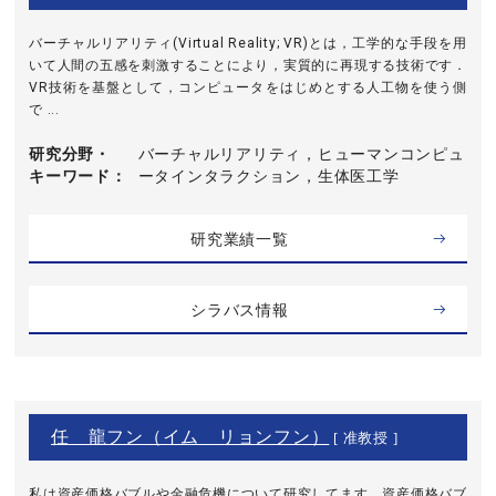
バーチャルリアリティ(Virtual Reality; VR)とは，工学的な手段を用
いて人間の五感を刺激することにより，実質的に再現する技術です．
VR技術を基盤として，コンピュータをはじめとする人工物を使う側
で ...
研究分野・
バーチャルリアリティ，ヒューマンコンピュ
キーワード
ータインタラクション，生体医工学
研究業績一覧
シラバス情報
任 龍フン（イム リョンフン）
[ 准教授 ]
私は資産価格バブルや金融危機について研究してます。資産価格バブ