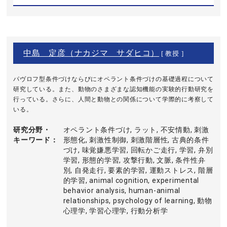
中島 定彦（ナカジマ サダヒコ）
[ 教授 ]
パヴロフ型条件づけならびにオペラント条件づけの基礎過程について
研究している。また、動物のさまざまな認知機能の実験的行動研究を
行っている。さらに、人間と動物との関係について学際的に考察して
いる。
研究分野・
オペラント条件づけ, ラット, 不安情動, 刺激
キーワード
形態化, 刺激性制御, 刺激階層性, 古典的条件
づけ, 味覚嫌悪学習, 回転かご走行, 学習, 弁別
学習, 形態的学習, 攻撃行動, 文脈, 条件性弁
別, 自発走行, 要素的学習, 運動ストレス, 階層
的学習, animal cognition, experimental
behavior analysis, human-animal
relationships, psychology of learning, 動物
心理学, 学習心理学, 行動分析学