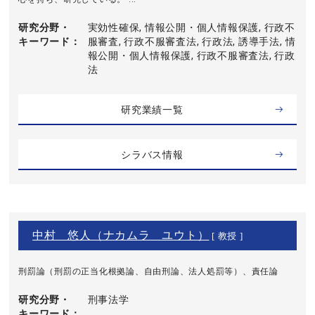
研究分野・
実効性確保, 情報公開・個人情報保護, 行政不
キーワード
服審査, 行政不服審査法, 行政法, 誘導手法, 情
報公開・個人情報保護, 行政不服審査法, 行政
法
研究業績一覧
シラバス情報
中村 悠人（ナカムラ ユウト）
[ 教授 ]
刑罰論（刑罰の正当化根拠論、自由刑論、法人処罰等）、責任論
研究分野・
刑事法学
キーワード