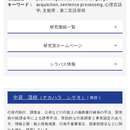
キーワード
acquisition, sentence processing, 心理言語
学, 文処理，第二言語習得
研究業績一覧
研究室ホームページ
シラバス情報
中原 茂樹（ナカハラ シゲキ）
[ 教授 ]
行政代執行、課徴金、公表などの行政上の義務履行確保の手法、環境
税や賦課金等による誘導手法、実効的な行政調査と事実認定のあり
方、情報公開・個人情報保護、行政不服審査法、国家賠償法などに関
心を持ち、研究している。 ...