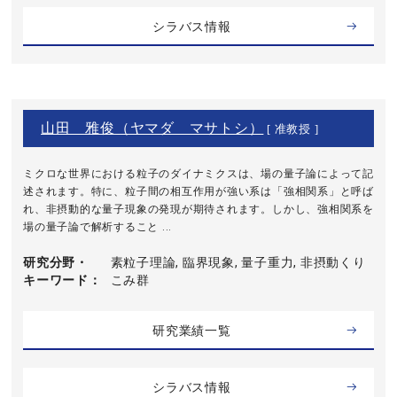
シラバス情報
山田 雅俊（ヤマダ マサトシ）
[ 准教授 ]
ミクロな世界における粒子のダイナミクスは、場の量子論によって記
述されます。特に、粒子間の相互作用が強い系は「強相関系」と呼ば
れ、非摂動的な量子現象の発現が期待されます。しかし、強相関系を
場の量子論で解析すること ...
研究分野・
素粒子理論, 臨界現象, 量子重力, 非摂動くり
キーワード
こみ群
研究業績一覧
シラバス情報