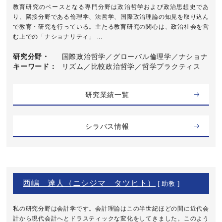
教育研究のベースとなる専門分野は政治哲学および政治思想史であ
り、隣接分野である倫理学、法哲学、国際政治理論の知見を取り込ん
で教育・研究を行っている。主たる教育研究の関心は、政治社会を営
む上での「ナショナリティ」 ...
研究分野・
国際政治哲学／グローバル倫理学／ナショナ
キーワード
リズム／比較政治哲学／哲学プラクティス
研究業績一覧
シラバス情報
西嶋 達人（ニシジマ タツヒト）
[ 助教 ]
私の研究分野は会計学です。会計理論はこの半世紀ほどの間に近代会
計から現代会計へとドラスティックな変化をしてきました。このよう