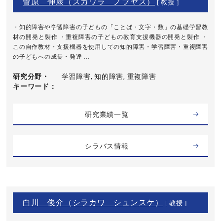
菅原 伸康（スガワラ ノブヤス）
[ 教授 ]
・知的障害や学習障害の子どもの「ことば・文字・数」の基礎学習教
材の開発と製作 ・重複障害の子どもの教育支援機器の開発と製作 ・
この自作教材・支援機器を使用しての知的障害・学習障害・重複障害
の子どもへの成長・発達 ...
研究分野・
学習障害, 知的障害, 重複障害
キーワード
研究業績一覧
シラバス情報
白川 俊介（シラカワ シュンスケ）
[ 教授 ]