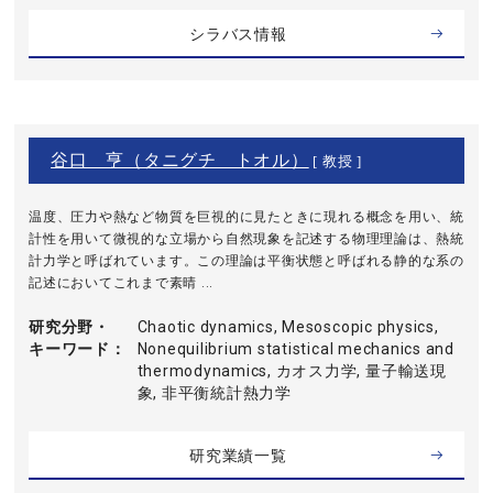
シラバス情報
谷口 亨（タニグチ トオル）
[ 教授 ]
温度、圧力や熱など物質を巨視的に見たときに現れる概念を用い、統
計性を用いて微視的な立場から自然現象を記述する物理理論は、熱統
計力学と呼ばれています。この理論は平衡状態と呼ばれる静的な系の
記述においてこれまで素晴 ...
研究分野・
Chaotic dynamics, Mesoscopic physics,
キーワード
Nonequilibrium statistical mechanics and
thermodynamics, カオス力学, 量子輸送現
象, 非平衡統計熱力学
研究業績一覧