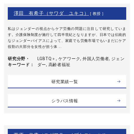
澤田 有希子（サワダ ユキコ）
[ 教授 ]
私はジェンダーの視点からケア労働の問題に注目して研究していま
す。介護保険制度が施行して四半世紀となりますが、日本では伝統的
なジェンダーバイアスによって、家庭でも労働市場でもいまだにケア
役割の大部分を女性が担う体 ...
研究分野・
LGBTQ＋, ケアワーク, 外国人労働者, ジェン
キーワード
ダー, 高齢者福祉
研究業績一覧
シラバス情報