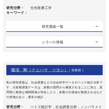
研究分野・
分光医療工学
キーワード
研究業績一覧
シラバス情報
國濵 剛（クニハマ ツヨシ）
[ 准教授 ]
私の研究課題は，社会調査などの社会科学データのベイズ統計分析で
す．大規模調査データは，多数の質問から構成されることに加え，質
問間に複雑な相関関係が存在したり，多数の欠損値が観測されるなど
の特徴があり，通常の統計 ...
研究分野・
ベイズ統計学，社会調査分析，ノンパラメト