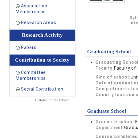
Association
Memberships
Syl
Research Areas
inf
Research Activity
Papers
Graduating School
Contribution to Society
Graduating School
Faculty:
Faculty o
Committee
Kind of school:
Uni
Memberships
Date of graduatio
Completion status
Social Contribution
Country location 
Updated on 2026/04/20
Graduate School
Graduate school:
K
Department:
Gradu
Course completed