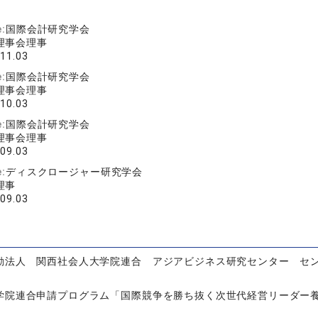
e:
国際会計研究学会
理事会理事
011.03
e:
国際会計研究学会
理事会理事
010.03
e:
国際会計研究学会
理事会理事
009.03
e:
ディスクロージャー研究学会
理事
009.03
動法人 関西社会人大学院連合 アジアビジネス研究センター セ
学院連合申請プログラム「国際競争を勝ち抜く次世代経営リーダー