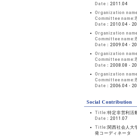
Date：
2011.04
Organization nam
Committee name:
Date：
2010.04 - 2
Organization nam
Committee name:
Date：
2009.04 - 2
Organization nam
Committee name:
Date：
2008.08 - 2
Organization nam
Committee name:
Date：
2006.04 - 2
Social Contribution
Title:
特定非営利活
Date：
2011.07
Title:
関西社会人大
発コーディネータ