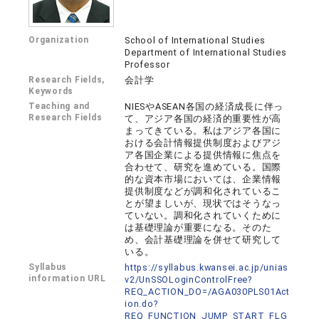
Organization
School of International Studies
Department of International Studies
Professor
Research Fields,
会計学
Keywords
Teaching and
NIESやASEAN各国の経済成長に伴っ
Research Fields
て、アジア各国の経済的重要性が高
まってきている。私はアジア各国に
おける会計情報提供制度およびアジ
ア各国企業による提供情報に焦点を
合わせて、研究を進めている。国際
的な資本市場においては、企業情報
提供制度などが調和化されているこ
とが望ましいが、現状ではそうなっ
ていない。調和化されていくために
は基礎理論が重要になる。そのた
め、会計基礎理論を併せて研究して
いる。
Syllabus
https://syllabus.kwansei.ac.jp/unias
information URL
v2/UnSSOLoginControlFree?
REQ_ACTION_DO=/AGA030PLS01Act
ion.do?
REQ_FUNCTION_JUMP_START_FLG