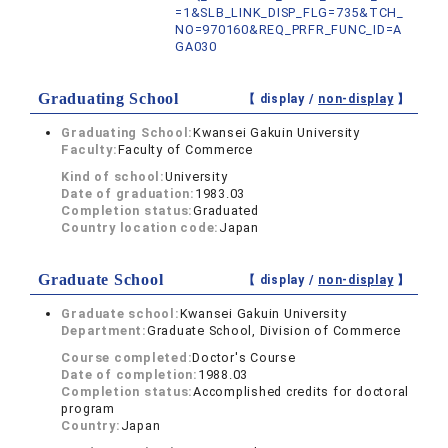
=1&SLB_LINK_DISP_FLG=735&TCH_
NO=970160&REQ_PRFR_FUNC_ID=A
GA030
Graduating School
【 display /
non-display
】
Graduating School:
Kwansei Gakuin University
Faculty:
Faculty of Commerce
Kind of school:
University
Date of graduation:
1983.03
Completion status:
Graduated
Country location code:
Japan
Graduate School
【 display /
non-display
】
Graduate school:
Kwansei Gakuin University
Department:
Graduate School, Division of Commerce
Course completed:
Doctor's Course
Date of completion:
1988.03
Completion status:
Accomplished credits for doctoral
program
Country:
Japan