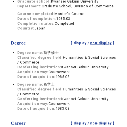
Graduate school:
Kwansei Gakuin University
Department:
Graduate School, Division of Commerce
Course completed:
Master's Course
Date of completion:
1985.03
Completion status:
Completed
Country:
Japan
Degree
【 display /
non-display
】
Degree name:
商学修士
Classified degree field:
Humanities & Social Sciences
/ Commerce
Conferring institution:
Kwansei Gakuin University
Acquisition way:
Coursework
Date of acquisition:
1985.03
Degree name:
商学士
Classified degree field:
Humanities & Social Sciences
/ Commerce
Conferring institution:
Kwansei Gakuin University
Acquisition way:
Coursework
Date of acquisition:
1983.03
Career
【 display /
non-display
】