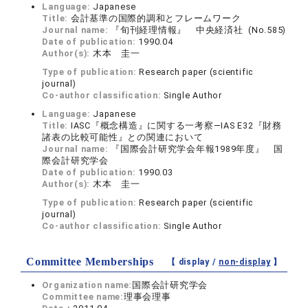
Language:
Japanese
Title:
会計基準の国際的調和とフレームワーク
Journal name:
『旬刊経理情報』 中央経済社 (No.585)
Date of publication:
1990.04
Author(s):
木本 圭一
Type of publication:
Research paper (scientific
journal)
Co-author classification:
Single Author
Language:
Japanese
Title:
IASC『概念構造』に関する一考察―IAS E32『財務
諸表の比較可能性』との関連において
Journal name:
『国際会計研究学会年報1989年度』 国
際会計研究学会
Date of publication:
1990.03
Author(s):
木本 圭一
Type of publication:
Research paper (scientific
journal)
Co-author classification:
Single Author
Committee Memberships
【 display /
non-display
】
Organization name:
国際会計研究学会
Committee name:
理事会理事