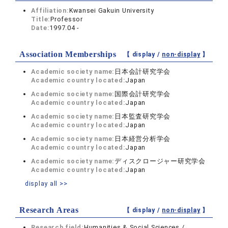
Affiliation:
Kwansei Gakuin University
Title:
Professor
Date:
1997.04 -
Association Memberships
【 display /
non-display
】
Academic society name:
日本会計研究学会
Academic country located:
Japan
Academic society name:
国際会計研究学会
Academic country located:
Japan
Academic society name:
日本監査研究学会
Academic country located:
Japan
Academic society name:
日本経営分析学会
Academic country located:
Japan
Academic society name:
ディスクロージャー研究学会
Academic country located:
Japan
display all >>
Research Areas
【 display /
non-display
】
Research field:
Humanities & Social Sciences /