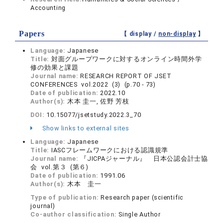
Accounting
Papers
【 display /
non-display
】
Language:
Japanese
Title:
対面グループワークに対するオンライン時間外学
修の効果と課題
Journal name:
RESEARCH REPORT OF JSET
CONFERENCES vol.2022 (3) (p.70 - 73)
Date of publication:
2022.10
Author(s):
木本 圭一, 佐野 芳枝
DOI:
10.15077/jsetstudy.2022.3_70
Show links to external sites
Language:
Japanese
Title:
IASCフレームワークにおける認識規準
Journal name:
『JICPAジャーナル』 日本公認会計士協
会 vol.第３ (第６)
Date of publication:
1991.06
Author(s):
木本 圭一
Type of publication:
Research paper (scientific
journal)
Co-author classification:
Single Author