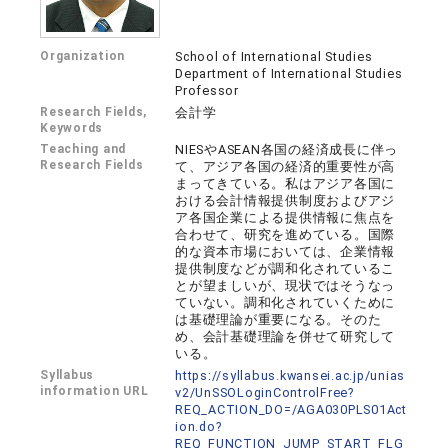
Organization
School of International Studies
Department of International Studies
Professor
Research Fields,
会計学
Keywords
Teaching and
NIESやASEAN各国の経済成長に伴っ
Research Fields
て、アジア各国の経済的重要性が高
まってきている。私はアジア各国に
おける会計情報提供制度およびアジ
ア各国企業による提供情報に焦点を
合わせて、研究を進めている。国際
的な資本市場においては、企業情報
提供制度などが調和化されているこ
とが望ましいが、現状ではそうなっ
ていない。調和化されていくために
は基礎理論が重要になる。そのた
め、会計基礎理論を併せて研究して
いる。
Syllabus
https://syllabus.kwansei.ac.jp/unias
information URL
v2/UnSSOLoginControlFree?
REQ_ACTION_DO=/AGA030PLS01Act
ion.do?
REQ_FUNCTION_JUMP_START_FLG