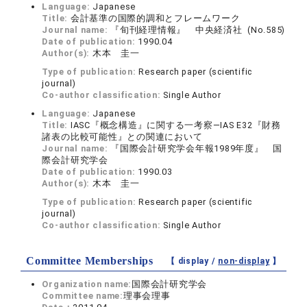
Language:
Japanese
Title:
会計基準の国際的調和とフレームワーク
Journal name:
『旬刊経理情報』 中央経済社 (No.585)
Date of publication:
1990.04
Author(s):
木本 圭一
Type of publication:
Research paper (scientific
journal)
Co-author classification:
Single Author
Language:
Japanese
Title:
IASC『概念構造』に関する一考察―IAS E32『財務
諸表の比較可能性』との関連において
Journal name:
『国際会計研究学会年報1989年度』 国
際会計研究学会
Date of publication:
1990.03
Author(s):
木本 圭一
Type of publication:
Research paper (scientific
journal)
Co-author classification:
Single Author
Committee Memberships
【 display /
non-display
】
Organization name:
国際会計研究学会
Committee name:
理事会理事