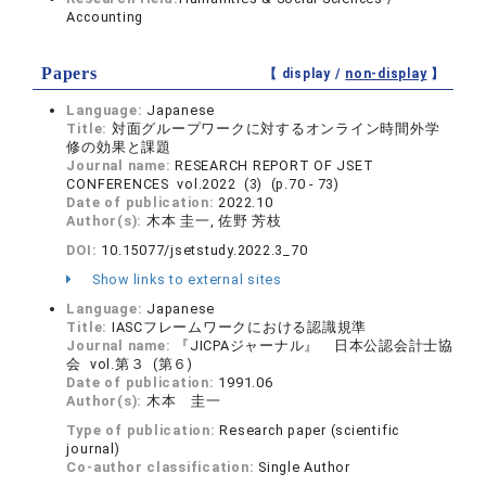
Accounting
Papers
【 display /
non-display
】
Language:
Japanese
Title:
対面グループワークに対するオンライン時間外学
修の効果と課題
Journal name:
RESEARCH REPORT OF JSET
CONFERENCES vol.2022 (3) (p.70 - 73)
Date of publication:
2022.10
Author(s):
木本 圭一, 佐野 芳枝
DOI:
10.15077/jsetstudy.2022.3_70
Show links to external sites
Language:
Japanese
Title:
IASCフレームワークにおける認識規準
Journal name:
『JICPAジャーナル』 日本公認会計士協
会 vol.第３ (第６)
Date of publication:
1991.06
Author(s):
木本 圭一
Type of publication:
Research paper (scientific
journal)
Co-author classification:
Single Author