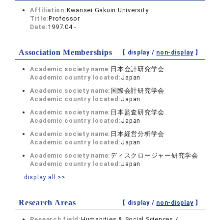
Affiliation:
Kwansei Gakuin University
Title:
Professor
Date:
1997.04 -
Association Memberships
【 display /
non-display
】
Academic society name:
日本会計研究学会
Academic country located:
Japan
Academic society name:
国際会計研究学会
Academic country located:
Japan
Academic society name:
日本監査研究学会
Academic country located:
Japan
Academic society name:
日本経営分析学会
Academic country located:
Japan
Academic society name:
ディスクロージャー研究学会
Academic country located:
Japan
display all >>
Research Areas
【 display /
non-display
】
Research field:
Humanities & Social Sciences /