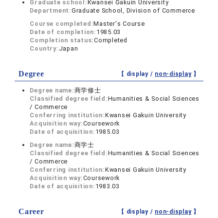
Graduate school:
Kwansei Gakuin University
Department:
Graduate School, Division of Commerce
Course completed:
Master's Course
Date of completion:
1985.03
Completion status:
Completed
Country:
Japan
Degree
【 display /
non-display
】
Degree name:
商学修士
Classified degree field:
Humanities & Social Sciences
/ Commerce
Conferring institution:
Kwansei Gakuin University
Acquisition way:
Coursework
Date of acquisition:
1985.03
Degree name:
商学士
Classified degree field:
Humanities & Social Sciences
/ Commerce
Conferring institution:
Kwansei Gakuin University
Acquisition way:
Coursework
Date of acquisition:
1983.03
Career
【 display /
non-display
】