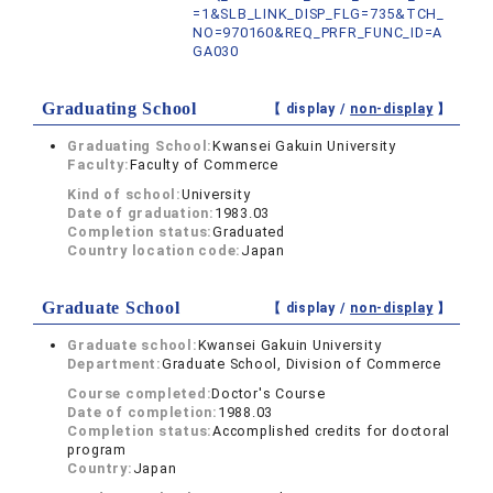
=1&SLB_LINK_DISP_FLG=735&TCH_
NO=970160&REQ_PRFR_FUNC_ID=A
GA030
Graduating School
【 display /
non-display
】
Graduating School:
Kwansei Gakuin University
Faculty:
Faculty of Commerce
Kind of school:
University
Date of graduation:
1983.03
Completion status:
Graduated
Country location code:
Japan
Graduate School
【 display /
non-display
】
Graduate school:
Kwansei Gakuin University
Department:
Graduate School, Division of Commerce
Course completed:
Doctor's Course
Date of completion:
1988.03
Completion status:
Accomplished credits for doctoral
program
Country:
Japan