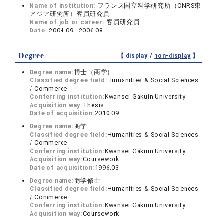
Name of institution:
フランス国立科学研究所（CNRS東
アジア研究所）客員研究員
Name of job or career:
客員研究員
Date:
2004.09 - 2006.08
Degree
【 display /
non-display
】
Degree name:
博士（商学）
Classified degree field:
Humanities & Social Sciences
/ Commerce
Conferring institution:
Kwansei Gakuin University
Acquisition way:
Thesis
Date of acquisition:
2010.09
Degree name:
商学
Classified degree field:
Humanities & Social Sciences
/ Commerce
Conferring institution:
Kwansei Gakuin University
Acquisition way:
Coursework
Date of acquisition:
1996.03
Degree name:
商学修士
Classified degree field:
Humanities & Social Sciences
/ Commerce
Conferring institution:
Kwansei Gakuin University
Acquisition way:
Coursework