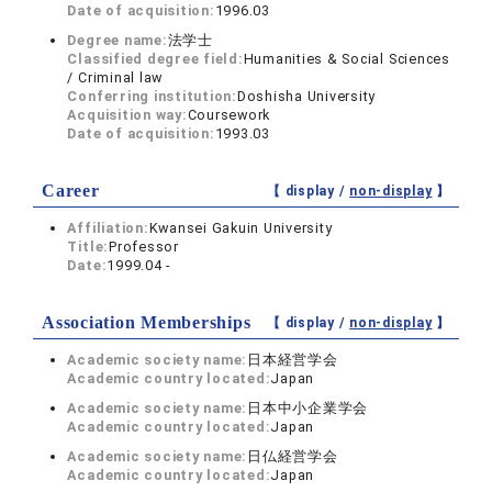
Date of acquisition:
1996.03
Degree name:
法学士
Classified degree field:
Humanities & Social Sciences
/ Criminal law
Conferring institution:
Doshisha University
Acquisition way:
Coursework
Date of acquisition:
1993.03
Career
【 display /
non-display
】
Affiliation:
Kwansei Gakuin University
Title:
Professor
Date:
1999.04 -
Association Memberships
【 display /
non-display
】
Academic society name:
日本経営学会
Academic country located:
Japan
Academic society name:
日本中小企業学会
Academic country located:
Japan
Academic society name:
日仏経営学会
Academic country located:
Japan