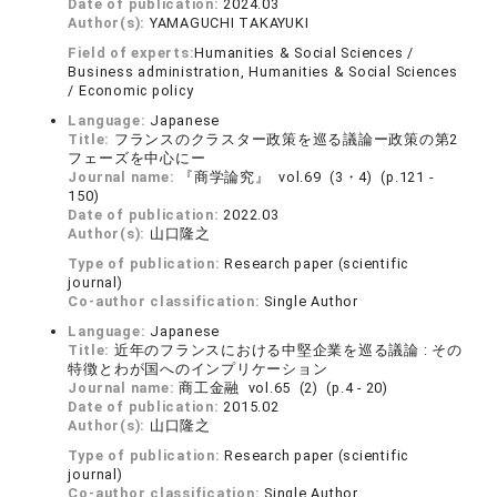
Date of publication:
2024.03
Author(s):
YAMAGUCHI TAKAYUKI
Field of experts:
Humanities & Social Sciences /
Business administration, Humanities & Social Sciences
/ Economic policy
Language:
Japanese
Title:
フランスのクラスター政策を巡る議論ー政策の第2
フェーズを中心にー
Journal name:
『商学論究』 vol.69 (3・4) (p.121 -
150)
Date of publication:
2022.03
Author(s):
山口隆之
Type of publication:
Research paper (scientific
journal)
Co-author classification:
Single Author
Language:
Japanese
Title:
近年のフランスにおける中堅企業を巡る議論 : その
特徴とわが国へのインプリケーション
Journal name:
商工金融 vol.65 (2) (p.4 - 20)
Date of publication:
2015.02
Author(s):
山口隆之
Type of publication:
Research paper (scientific
journal)
Co-author classification:
Single Author