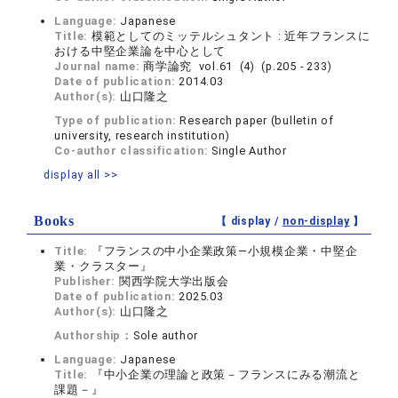
Language:
Japanese
Title:
模範としてのミッテルシュタント : 近年フランスに
おける中堅企業論を中心として
Journal name:
商学論究 vol.61 (4) (p.205 - 233)
Date of publication:
2014.03
Author(s):
山口隆之
Type of publication:
Research paper (bulletin of
university, research institution)
Co-author classification:
Single Author
display all >>
Books
【 display /
non-display
】
Title:
『フランスの中小企業政策―小規模企業・中堅企
業・クラスター』
Publisher:
関西学院大学出版会
Date of publication:
2025.03
Author(s):
山口隆之
Authorship：
Sole author
Language:
Japanese
Title:
『中小企業の理論と政策－フランスにみる潮流と
課題－』