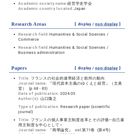
Academic society name:
経営学史学会
Academic country located:
Japan
Research Areas
【 display /
non-display
】
Research field:
Humanities & Social Sciences /
Commerce
Research field:
Humanities & Social Sciences /
Business administration
Papers
【 display /
non-display
】
Title:
フランスの社会的連帯経済と欧州の動向
Journal name:
『現代資本主義のゆくえと経営』（文眞
堂） (p.68 - 83)
Date of publication:
2024.05
Author(s):
山口隆之
Type of publication:
Research paper (scientific
journal)
Title:
フランスの個人事業主制度改革とその評価―自己雇
用主制度を中心として―
Journal name:
『商學論究』 vol.第71巻 (第4号)