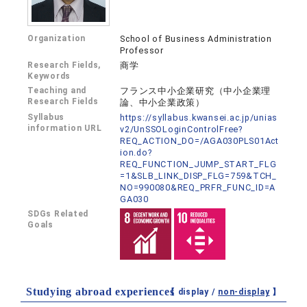
Organization
School of Business Administration
Professor
Research Fields,
商学
Keywords
Teaching and
フランス中小企業研究（中小企業理
Research Fields
論、中小企業政策）
Syllabus
https://syllabus.kwansei.ac.jp/unias
information URL
v2/UnSSOLoginControlFree?
REQ_ACTION_DO=/AGA030PLS01Act
ion.do?
REQ_FUNCTION_JUMP_START_FLG
=1&SLB_LINK_DISP_FLG=759&TCH_
NO=990080&REQ_PRFR_FUNC_ID=A
GA030
SDGs Related
Goals
Studying abroad experiences
【 display /
non-display
】