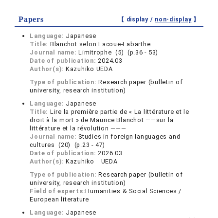
Papers
【 display /
non-display
】
Language:
Japanese
Title:
Blanchot selon Lacoue-Labarthe
Journal name:
Limitrophe (5) (p.36 - 53)
Date of publication:
2024.03
Author(s):
Kazuhiko UEDA
Type of publication:
Research paper (bulletin of
university, research institution)
Language:
Japanese
Title:
Lire la première partie de « La littérature et le
droit à la mort » de Maurice Blanchot ——sur la
littérature et la révolution ———
Journal name:
Studies in foreign languages and
cultures (20) (p.23 - 47)
Date of publication:
2026.03
Author(s):
Kazuhiko UEDA
Type of publication:
Research paper (bulletin of
university, research institution)
Field of experts:
Humanities & Social Sciences /
European literature
Language:
Japanese