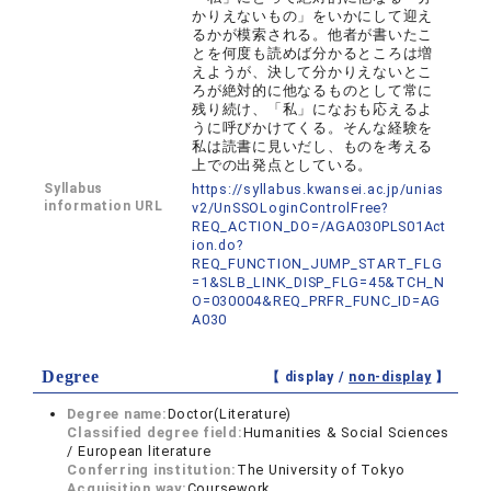
かりえないもの」をいかにして迎え
るかが模索される。他者が書いたこ
とを何度も読めば分かるところは増
えようが、決して分かりえないとこ
ろが絶対的に他なるものとして常に
残り続け、「私」になおも応えるよ
うに呼びかけてくる。そんな経験を
私は読書に見いだし、ものを考える
上での出発点としている。
Syllabus
https://syllabus.kwansei.ac.jp/unias
information URL
v2/UnSSOLoginControlFree?
REQ_ACTION_DO=/AGA030PLS01Act
ion.do?
REQ_FUNCTION_JUMP_START_FLG
=1&SLB_LINK_DISP_FLG=45&TCH_N
O=030004&REQ_PRFR_FUNC_ID=AG
A030
Degree
【 display /
non-display
】
Degree name:
Doctor(Literature)
Classified degree field:
Humanities & Social Sciences
/ European literature
Conferring institution:
The University of Tokyo
Acquisition way:
Coursework