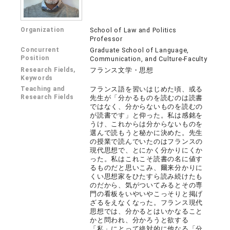
Organization
School of Law and Politics
Professor
Concurrent
Graduate School of Language,
Position
Communication, and Culture-Faculty
Research Fields,
フランス文学・思想
Keywords
Teaching and
フランス語を習いはじめた頃、或る
Research Fields
先生が「分かるものを読むのは読書
ではなく、分からないものを読むの
が読書です」と仰った。私は感銘を
うけ、これからは分からないものを
選んで読もうと秘かに決めた。先生
の授業で読んでいたのはフランスの
現代思想で、とにかく分かりにくか
った。私はこれこそ読書の名に値す
るものだと思いこみ、爾来分かりに
くい思想家をひたすら読み続けたも
のだから、気がついてみるとその専
門の看板をいやいやこっそりと掲げ
ざるをえなくなった。フランス現代
思想では、分かるとはいかなること
かと問われ、分かろうと欲する
「私」にとって絶対的に他なる「分