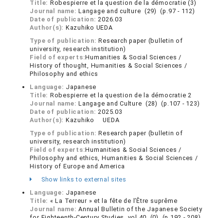
Title:
Robespierre et la question de la démocratie (3)
Journal name:
Langage and culture (29) (p.97 - 112)
Date of publication:
2026.03
Author(s):
Kazuhiko UEDA
Type of publication:
Research paper (bulletin of
university, research institution)
Field of experts:
Humanities & Social Sciences /
History of thought, Humanities & Social Sciences /
Philosophy and ethics
Language:
Japanese
Title:
Robespierre et la question de la démocratie 2
Journal name:
Langage and Culture (28) (p.107 - 123)
Date of publication:
2025.03
Author(s):
Kazuhiko UEDA
Type of publication:
Research paper (bulletin of
university, research institution)
Field of experts:
Humanities & Social Sciences /
Philosophy and ethics, Humanities & Social Sciences /
History of Europe and America
Show links to external sites
Language:
Japanese
Title:
« La Terreur » et la fête de l’Être suprême
Journal name:
Annual Bulletin of the Japanese Society
for Eighteenth-Century Studies vol.40 (0) (p.192 - 208)