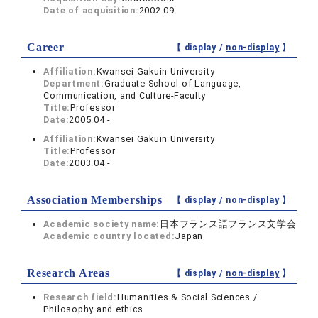
Date of acquisition:
2002.09
Career
【 display /
non-display
】
Affiliation:
Kwansei Gakuin University
Department:
Graduate School of Language,
Communication, and Culture-Faculty
Title:
Professor
Date:
2005.04 -
Affiliation:
Kwansei Gakuin University
Title:
Professor
Date:
2003.04 -
Association Memberships
【 display /
non-display
】
Academic society name:
日本フランス語フランス文学会
Academic country located:
Japan
Research Areas
【 display /
non-display
】
Research field:
Humanities & Social Sciences /
Philosophy and ethics