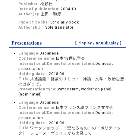
Publisher:
松籟社
Date of publication:
2004.10
Author(s):
上田 和彦
Type of books:
Scholarly book
Authorship：
Sole translator
Presentations
【 display /
non-display
】
Language:
Japanese
Conference name:
日本18世紀学会
International/Domestic presentation:
Domestic
presentation
Holding date：
2018.06
Title:
共通論題「啓蒙のリミット—神話・文学・政治思想
のはざまで」
Presentation type:
Symposium, workshop panel
(nominated)
Language:
Japanese
Conference name:
日本フランス語フランス文学会
International/Domestic presentation:
Domestic
presentation
Holding date：
2018.06
Title:
ワークショップ 〈聖なるもの〉の〈ポリティッ
ク〉—シモーヌ・ヴェイユから出発して