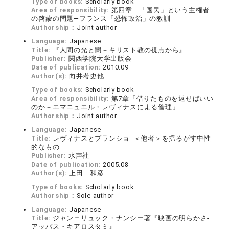
Type of books:
Scholarly book
Area of responsibility:
第四章 「国民」という主権者
の啓蒙の問題—フランス「恐怖政治」の教訓
Authorship：
Joint author
Language:
Japanese
Title:
『人間の光と闇－キリスト教の視点から』
Publisher:
関西学院大学出版会
Date of publication:
2010.09
Author(s):
向井考史他
Type of books:
Scholarly book
Area of responsibility:
第7章「借りたものを返せばいい
のか－エマニュエル・レヴィナスによる倫理」
Authorship：
Joint author
Language:
Japanese
Title:
レヴィナスとブランショ--＜他者＞を揺るがす中性
的なもの
Publisher:
水声社
Date of publication:
2005.08
Author(s):
上田 和彦
Type of books:
Scholarly book
Authorship：
Sole author
Language:
Japanese
Title:
ジャン＝リュック・ナンシー著『映画の明らかさ-
アッバス・キアロスタミ』