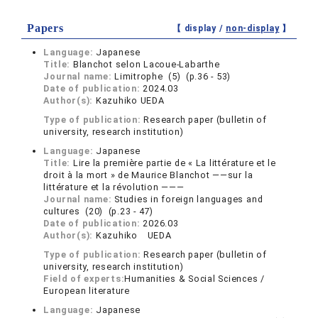
Papers
【 display /
non-display
】
Language:
Japanese
Title:
Blanchot selon Lacoue-Labarthe
Journal name:
Limitrophe (5) (p.36 - 53)
Date of publication:
2024.03
Author(s):
Kazuhiko UEDA
Type of publication:
Research paper (bulletin of
university, research institution)
Language:
Japanese
Title:
Lire la première partie de « La littérature et le
droit à la mort » de Maurice Blanchot ——sur la
littérature et la révolution ———
Journal name:
Studies in foreign languages and
cultures (20) (p.23 - 47)
Date of publication:
2026.03
Author(s):
Kazuhiko UEDA
Type of publication:
Research paper (bulletin of
university, research institution)
Field of experts:
Humanities & Social Sciences /
European literature
Language:
Japanese