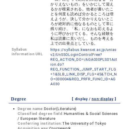
かりえないもの」をいかにして迎え
るかが模索される。他者が書いたこ
とを何度も読めば分かるところは増
えようが、決して分かりえないとこ
ろが絶対的に他なるものとして常に
残り続け、「私」になおも応えるよ
うに呼びかけてくる。そんな経験を
私は読書に見いだし、ものを考える
上での出発点としている。
Syllabus
https://syllabus.kwansei.ac.jp/unias
information URL
v2/UnSSOLoginControlFree?
REQ_ACTION_DO=/AGA030PLS01Act
ion.do?
REQ_FUNCTION_JUMP_START_FLG
=1&SLB_LINK_DISP_FLG=45&TCH_N
O=030004&REQ_PRFR_FUNC_ID=AG
A030
Degree
【 display /
non-display
】
Degree name:
Doctor(Literature)
Classified degree field:
Humanities & Social Sciences
/ European literature
Conferring institution:
The University of Tokyo
Acquisition way:
Coursework