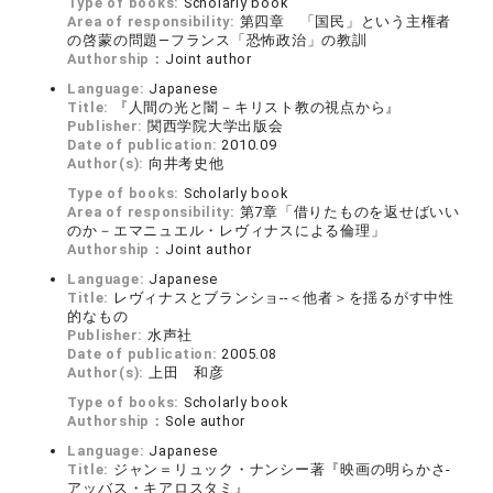
Type of books:
Scholarly book
Area of responsibility:
第四章 「国民」という主権者
の啓蒙の問題—フランス「恐怖政治」の教訓
Authorship：
Joint author
Language:
Japanese
Title:
『人間の光と闇－キリスト教の視点から』
Publisher:
関西学院大学出版会
Date of publication:
2010.09
Author(s):
向井考史他
Type of books:
Scholarly book
Area of responsibility:
第7章「借りたものを返せばいい
のか－エマニュエル・レヴィナスによる倫理」
Authorship：
Joint author
Language:
Japanese
Title:
レヴィナスとブランショ--＜他者＞を揺るがす中性
的なもの
Publisher:
水声社
Date of publication:
2005.08
Author(s):
上田 和彦
Type of books:
Scholarly book
Authorship：
Sole author
Language:
Japanese
Title:
ジャン＝リュック・ナンシー著『映画の明らかさ-
アッバス・キアロスタミ』