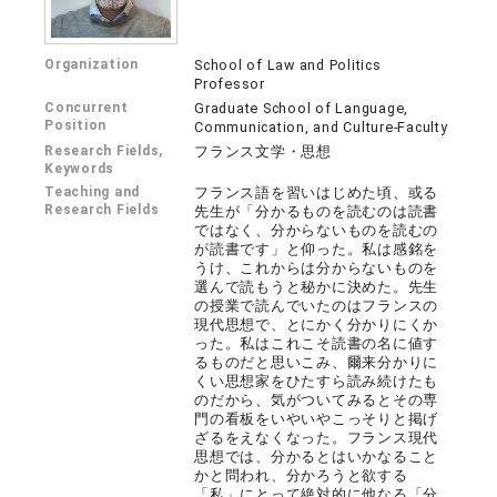
Organization
School of Law and Politics
Professor
Concurrent
Graduate School of Language,
Position
Communication, and Culture-Faculty
Research Fields,
フランス文学・思想
Keywords
Teaching and
フランス語を習いはじめた頃、或る
Research Fields
先生が「分かるものを読むのは読書
ではなく、分からないものを読むの
が読書です」と仰った。私は感銘を
うけ、これからは分からないものを
選んで読もうと秘かに決めた。先生
の授業で読んでいたのはフランスの
現代思想で、とにかく分かりにくか
った。私はこれこそ読書の名に値す
るものだと思いこみ、爾来分かりに
くい思想家をひたすら読み続けたも
のだから、気がついてみるとその専
門の看板をいやいやこっそりと掲げ
ざるをえなくなった。フランス現代
思想では、分かるとはいかなること
かと問われ、分かろうと欲する
「私」にとって絶対的に他なる「分