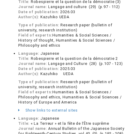
Title:
Robespierre et la question de la démocratie (3)
Journal name:
Langage and culture (29) (p.97 - 112)
Date of publication:
2026.03
Author(s):
Kazuhiko UEDA
Type of publication:
Research paper (bulletin of
university, research institution)
Field of experts:
Humanities & Social Sciences /
History of thought, Humanities & Social Sciences /
Philosophy and ethics
Language:
Japanese
Title:
Robespierre et la question de la démocratie 2
Journal name:
Langage and Culture (28) (p.107 - 123)
Date of publication:
2025.03
Author(s):
Kazuhiko UEDA
Type of publication:
Research paper (bulletin of
university, research institution)
Field of experts:
Humanities & Social Sciences /
Philosophy and ethics, Humanities & Social Sciences /
History of Europe and America
Show links to external sites
Language:
Japanese
Title:
« La Terreur » et la fête de l’Être suprême
Journal name:
Annual Bulletin of the Japanese Society
for Eighteenth-Century Studies vol.40 (0) (p.192 - 208)