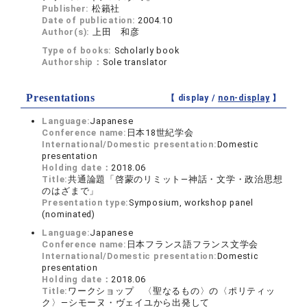
Publisher:
松籟社
Date of publication:
2004.10
Author(s):
上田 和彦
Type of books:
Scholarly book
Authorship：
Sole translator
Presentations
【 display /
non-display
】
Language:
Japanese
Conference name:
日本18世紀学会
International/Domestic presentation:
Domestic
presentation
Holding date：
2018.06
Title:
共通論題「啓蒙のリミット—神話・文学・政治思想
のはざまで」
Presentation type:
Symposium, workshop panel
(nominated)
Language:
Japanese
Conference name:
日本フランス語フランス文学会
International/Domestic presentation:
Domestic
presentation
Holding date：
2018.06
Title:
ワークショップ 〈聖なるもの〉の〈ポリティッ
ク〉—シモーヌ・ヴェイユから出発して