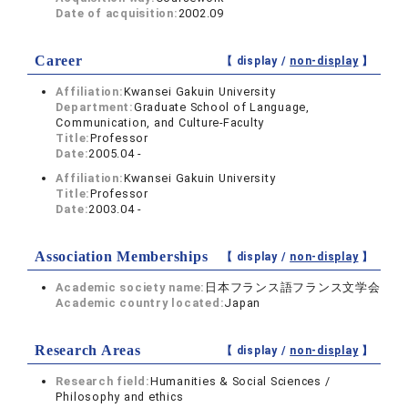
Date of acquisition:
2002.09
Career
【 display /
non-display
】
Affiliation:
Kwansei Gakuin University
Department:
Graduate School of Language,
Communication, and Culture-Faculty
Title:
Professor
Date:
2005.04 -
Affiliation:
Kwansei Gakuin University
Title:
Professor
Date:
2003.04 -
Association Memberships
【 display /
non-display
】
Academic society name:
日本フランス語フランス文学会
Academic country located:
Japan
Research Areas
【 display /
non-display
】
Research field:
Humanities & Social Sciences /
Philosophy and ethics