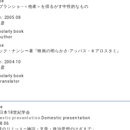
se
ブランショ--＜他者＞を揺るがす中性的なもの
n:
2005.08
和彦
olarly book
author
se
ック・ナンシー著『映画の明らかさ-アッバス・キアロスタミ』
n:
2004.10
和彦
olarly book
translator
se
日本18世紀学会
estic presentation:
Domestic presentation
8.06
蒙のリミット—神話・文学・政治思想のはざまで」