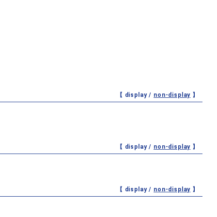
【 display /
non-display
】
【 display /
non-display
】
【 display /
non-display
】