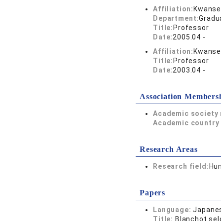
Affiliation:
Kwansei
Department:
Gradu
Title:
Professor
Date:
2005.04 -
Affiliation:
Kwansei
Title:
Professor
Date:
2003.04 -
Association Members
Academic society
Academic country 
Research Areas
Research field:
Hum
Papers
Language:
Japane
Title:
Blanchot se