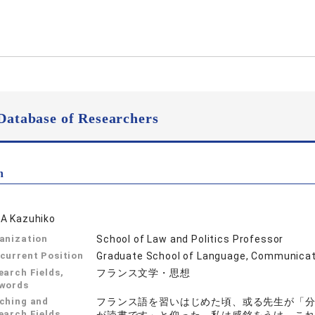
Database of Researchers
n
A Kazuhiko
anization
School of Law and Politics Professor
current Position
Graduate School of Language, Communicati
earch Fields,
フランス文学・思想
words
ching and
フランス語を習いはじめた頃、或る先生が「
earch Fields