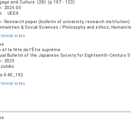
gage and Culture (28) (p.107 - 123)
n:
2025.03
ko UEDA
n:
Research paper (bulletin of university, research institution)
umanities & Social Sciences / Philosophy and ethics, Humaniti
ternal sites
se
» et la fête de l’Être suprême
ual Bulletin of the Japanese Society for Eighteenth-Century S
n:
2025
zuhiko
s.0.40_192
ternal sites
se
店