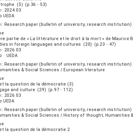
itrophe (5) (p.36 - 53)
n:
2024.03
o UEDA
n:
Research paper (bulletin of university, research institution)
se
ère partie de « La littérature et le droit à la mort » de Mauric
dies in foreign languages and cultures (20) (p.23 - 47)
n:
2026.03
ko UEDA
n:
Research paper (bulletin of university, research institution)
umanities & Social Sciences / European literature
se
et la question de la démocratie (3)
gage and culture (29) (p.97 - 112)
n:
2026.03
o UEDA
n:
Research paper (bulletin of university, research institution)
manities & Social Sciences / History of thought, Humanities 
se
et la question de la démocratie 2