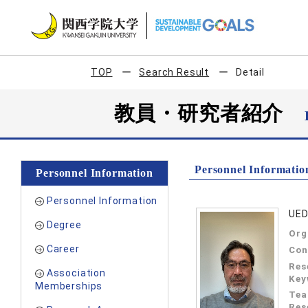
TOP
Search Result
Detail
教員・研究者紹介
Personnel Informatio
Personnel Information
Personnel Information
UED
Degree
Org
Career
Con
Res
Association
Key
Memberships
Tea
Res