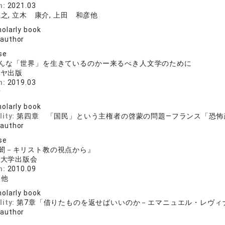
n:
2021.03
之, 立木 康介, 上田 和彦他
olarly book
 author
se
んな「世界」を生きているのかー来るべき人文学のために
シヤ出版
n:
2019.03
彦
olarly book
lity:
第四章 「国民」という主権者の啓蒙の問題—フランス「恐怖
 author
se
闇－キリスト教の視点から』
院大学出版会
n:
2010.09
史他
olarly book
lity:
第7章「借りたものを返せばいいのか－エマニュエル・レヴィ
 author