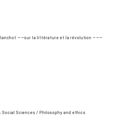
e Blanchot ——sur la littérature et la révolution ———
& Social Sciences / Philosophy and ethics