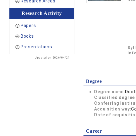
Research Areas
Research Activity
Papers
Books
Presentations
Syl
inf
Updated on 2026/04/21
Degree
Degree name:
Doct
Classified degree 
Conferring institu
Acquisition way:
C
Date of acquisitio
Career