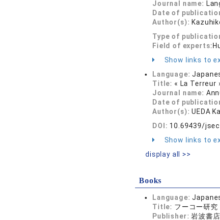
Journal name:
Lan
Date of publicatio
Author(s):
Kazuhi
Type of publicatio
Field of experts:
H
Show links to ex
Language:
Japane
Title:
« La Terreur 
Journal name:
Ann
Date of publicatio
Author(s):
UEDA Ka
DOI:
10.69439/jsec
Show links to ex
display all >>
Books
Language:
Japane
Title:
フーコー研究
Publisher:
岩波書