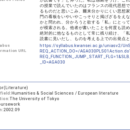
が読書です」と仰った。私は感銘をうけ、こ
の授業で読んでいたのはフランスの現代思想
るものだと思いこみ、爾来分かりにくい思想
門の看板をいやいやこっそりと掲げざるをえ
かと問われ、分かろうと欲する「私」にとっ
が模索される。他者が書いたことを何度も読
絶対的に他なるものとして常に残り続け、「
読書に見いだし、ものを考える上での出発点
labus
https://syllabus.kwansei.ac.jp/uniasv2/U
ormation URL
REQ_ACTION_DO=/AGA030PLS01Action.do
REQ_FUNCTION_JUMP_START_FLG=1&SLB
_ID=AGA030
or(Literature)
field:
Humanities & Social Sciences / European literature
tion:
The University of Tokyo
oursework
n:
2002.09