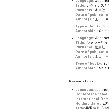
Language:
Japane
Title:
レヴィナスと
Publisher:
水声社
Date of publicatio
Author(s):
上田 
Type of books:
Sch
Authorship：
Sole 
Language:
Japane
Title:
ジャン＝リュ
Publisher:
松籟社
Date of publicatio
Author(s):
上田 
Type of books:
Sch
Authorship：
Sole 
Presentations
Language:
Japane
Conference name:
International/Dom
Holding date：
201
Title:
共通論題「啓