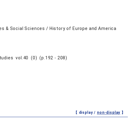
es & Social Sciences / History of Europe and America
tudies vol.40 (0) (p.192 - 208)
【 display /
non-display
】