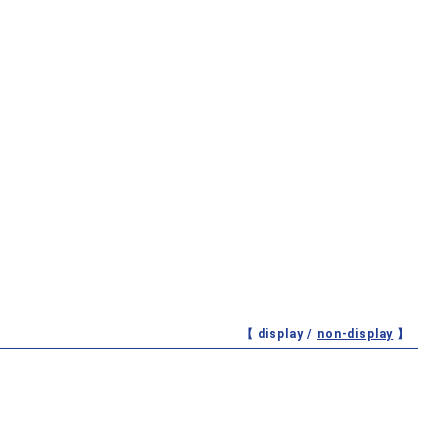
【 display /
non-display
】