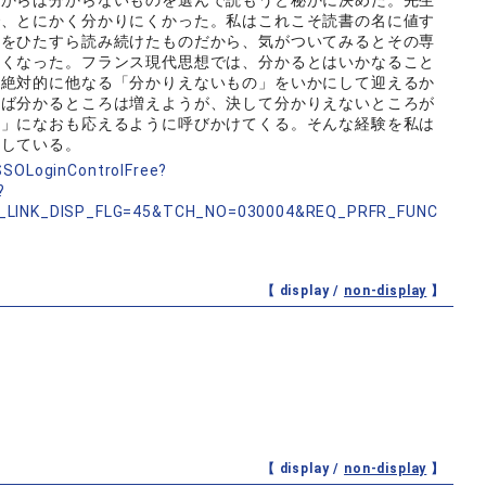
れからは分からないものを選んで読もうと秘かに決めた。先生
で、とにかく分かりにくかった。私はこれこそ読書の名に値す
家をひたすら読み続けたものだから、気がついてみるとその専
なくなった。フランス現代思想では、分かるとはいかなること
て絶対的に他なる「分かりえないもの」をいかにして迎えるか
めば分かるところは増えようが、決して分かりえないところが
私」になおも応えるように呼びかけてくる。そんな経験を私は
としている。
nSSOLoginControlFree?
?
_LINK_DISP_FLG=45&TCH_NO=030004&REQ_PRFR_FUNC
【 display /
non-display
】
【 display /
non-display
】