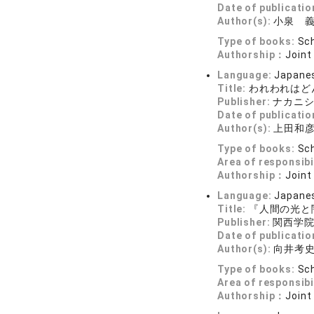
Date of publicatio
Author(s):
小泉 義
Type of books:
Sch
Authorship：
Joint
Language:
Japane
Title:
われわれはど
Publisher:
ナカニ
Date of publicatio
Author(s):
上田和
Type of books:
Sch
Area of responsibi
Authorship：
Joint
Language:
Japane
Title:
『人間の光と
Publisher:
関西学
Date of publicatio
Author(s):
向井考
Type of books:
Sch
Area of responsibi
Authorship：
Joint