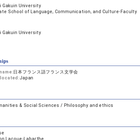
 Gakuin University
ate School of Language, Communication, and Culture-Faculty
 Gakuin University
hips
 name:
日本フランス語フランス文学会
located:
Japan
anities & Social Sciences / Philosophy and ethics
se
lon Lacoue-Labarthe