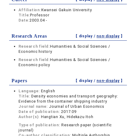
Affiliation:
Kwansei Gakuin University
Title:
Professor
Date:
2003.04 -
Research Areas
【 display /
non-display
】
Research field:
Humanities & Social Sciences /
Economic history
Research field:
Humanities & Social Sciences /
Economic policy
Papers
【 display /
non-display
】
Language:
English
Title:
Density economies and transport geography:
Evidence from the container shipping industry
Journal name:
Journal of Urban Economics
Date of publication:
2017.09
Author(s):
Hangtian Xu, Hidekazu Itoh
Type of publication:
Research paper (scientific
journal)
Co-author classification:
Multiple Authorship