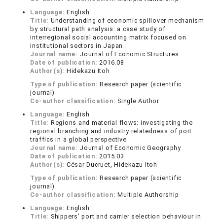
Language:
English
Title:
Understanding of economic spillover mechanism
by structural path analysis: a case study of
interregional social accounting matrix focused on
institutional sectors in Japan
Journal name:
Journal of Economic Structures
Date of publication:
2016.08
Author(s):
Hidekazu Itoh
Type of publication:
Research paper (scientific
journal)
Co-author classification:
Single Author
Language:
English
Title:
Regions and material flows: investigating the
regional branching and industry relatedness of port
traffics in a global perspective
Journal name:
Journal of Economic Geography
Date of publication:
2015.03
Author(s):
César Ducruet, Hidekazu Itoh
Type of publication:
Research paper (scientific
journal)
Co-author classification:
Multiple Authorship
Language:
English
Title:
Shippers' port and carrier selection behaviour in