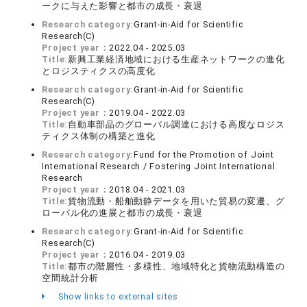
ークに与えた影響と都市の成長・衰退
Research category:
Grant-in-Aid for Scientific
Research(C)
Project year：
2022.04 - 2025.03
Title:
新興工業経済地域における生産ネットワークの進化
とロジスティクスの高度化
Research category:
Grant-in-Aid for Scientific
Research(C)
Project year：
2019.04 - 2022.03
Title:
自動車部品のグローバル調達における高度なロジス
ティクス体制の構築と進化
Research category:
Fund for the Promotion of Joint
International Research / Fostering Joint International
Research
Project year：
2018.04 - 2021.03
Title:
貨物流動・船舶動静データを用いた貿易の変遷、グ
ローバル化の進展と都市の成長・衰退
Research category:
Grant-in-Aid for Scientific
Research(C)
Project year：
2016.04 - 2019.03
Title:
都市の階層性・多様性、地域特化と貨物流動構造の
空間統計分析
Show links to external sites