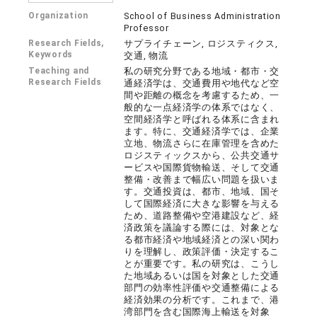
Organization
School of Business Administration
Professor
Research Fields,
サプライチェーン, ロジスティクス,
Keywords
交通, 物流
Teaching and
私の研究分野である地域・都市・交
Research Fields
通経済学は、交通費用や地代など空
間や距離の概念を考慮するため、一
般的な一点経済学の体系ではなく、
空間経済学と呼ばれる体系に含まれ
ます。特に、交通経済学では、企業
立地、物流さらに在庫管理を含めた
ロジスティックスから、公共交通サ
ービスや国際貨物輸送、そして交通
整備・改善まで幅広い問題を扱いま
す。交通投資は、都市、地域、国そ
して国際経済に大きな影響を与える
ため、道路整備や空港建設など、経
済政策を議論する際には、対象とな
る都市経済や地域経済との深い関わ
りを理解し、政策評価・決定するこ
とが重要です。私の研究は、こうし
た地域あるいは国を対象とした交通
部門の効率性評価や交通整備による
経済効果の分析です。これまで、港
湾部門を含む国際海上輸送を対象