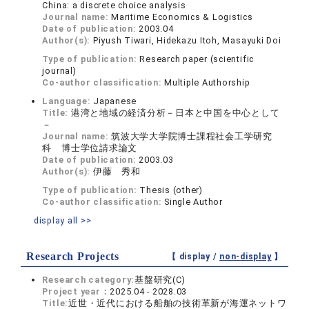
China: a discrete choice analysis
Journal name:
Maritime Economics & Logistics
Date of publication:
2003.04
Author(s):
Piyush Tiwari, Hidekazu Itoh, Masayuki Doi
Type of publication:
Research paper (scientific
journal)
Co-author classification:
Multiple Authorship
Language:
Japanese
Title:
港湾と地域の経済分析－日本と中国を中心として
－
Journal name:
筑波大学大学院博士課程社会工学研究
科 博士学位請求論文
Date of publication:
2003.03
Author(s):
伊藤 秀和
Type of publication:
Thesis (other)
Co-author classification:
Single Author
display all >>
Research Projects
【 display /
non-display
】
Research category:
基盤研究(C)
Project year：
2025.04 - 2028.03
Title:
近世・近代における船舶の技術革新が海運ネットワ