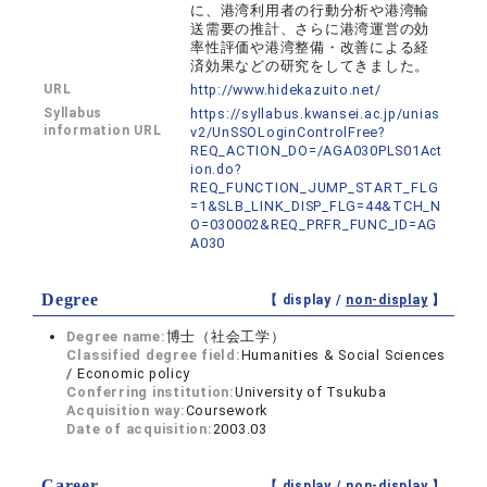
に、港湾利用者の行動分析や港湾輸
送需要の推計、さらに港湾運営の効
率性評価や港湾整備・改善による経
済効果などの研究をしてきました。
URL
http://www.hidekazuito.net/
Syllabus
https://syllabus.kwansei.ac.jp/unias
information URL
v2/UnSSOLoginControlFree?
REQ_ACTION_DO=/AGA030PLS01Act
ion.do?
REQ_FUNCTION_JUMP_START_FLG
=1&SLB_LINK_DISP_FLG=44&TCH_N
O=030002&REQ_PRFR_FUNC_ID=AG
A030
Degree
【 display /
non-display
】
Degree name:
博士（社会工学）
Classified degree field:
Humanities & Social Sciences
/ Economic policy
Conferring institution:
University of Tsukuba
Acquisition way:
Coursework
Date of acquisition:
2003.03
Career
【 display /
non-display
】