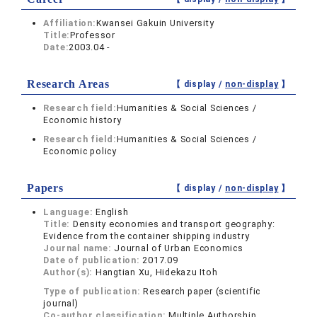
Affiliation:
Kwansei Gakuin University
Title:
Professor
Date:
2003.04 -
Research Areas
【 display /
non-display
】
Research field:
Humanities & Social Sciences /
Economic history
Research field:
Humanities & Social Sciences /
Economic policy
Papers
【 display /
non-display
】
Language:
English
Title:
Density economies and transport geography:
Evidence from the container shipping industry
Journal name:
Journal of Urban Economics
Date of publication:
2017.09
Author(s):
Hangtian Xu, Hidekazu Itoh
Type of publication:
Research paper (scientific
journal)
Co-author classification:
Multiple Authorship