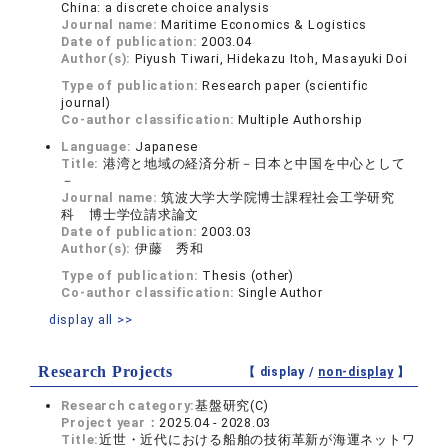
China: a discrete choice analysis
Journal name:
Maritime Economics & Logistics
Date of publication:
2003.04
Author(s):
Piyush Tiwari, Hidekazu Itoh, Masayuki Doi
Type of publication:
Research paper (scientific
journal)
Co-author classification:
Multiple Authorship
Language:
Japanese
Title:
港湾と地域の経済分析－日本と中国を中心として
－
Journal name:
筑波大学大学院博士課程社会工学研究
科 博士学位請求論文
Date of publication:
2003.03
Author(s):
伊藤 秀和
Type of publication:
Thesis (other)
Co-author classification:
Single Author
display all >>
Research Projects
【 display /
non-display
】
Research category:
基盤研究(C)
Project year：
2025.04 - 2028.03
Title:
近世・近代における船舶の技術革新が海運ネットワ