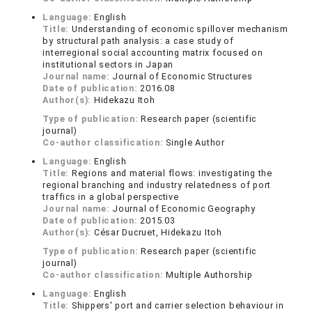
Language:
English
Title:
Understanding of economic spillover mechanism
by structural path analysis: a case study of
interregional social accounting matrix focused on
institutional sectors in Japan
Journal name:
Journal of Economic Structures
Date of publication:
2016.08
Author(s):
Hidekazu Itoh
Type of publication:
Research paper (scientific
journal)
Co-author classification:
Single Author
Language:
English
Title:
Regions and material flows: investigating the
regional branching and industry relatedness of port
traffics in a global perspective
Journal name:
Journal of Economic Geography
Date of publication:
2015.03
Author(s):
César Ducruet, Hidekazu Itoh
Type of publication:
Research paper (scientific
journal)
Co-author classification:
Multiple Authorship
Language:
English
Title:
Shippers' port and carrier selection behaviour in