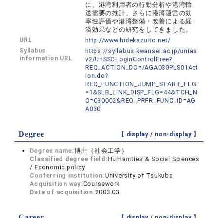
に、港湾利用者の行動分析や港湾輸
送需要の推計、さらに港湾運営の効
率性評価や港湾整備・改善による経
済効果などの研究をしてきました。
URL
http://www.hidekazuito.net/
Syllabus
https://syllabus.kwansei.ac.jp/unias
information URL
v2/UnSSOLoginControlFree?
REQ_ACTION_DO=/AGA030PLS01Act
ion.do?
REQ_FUNCTION_JUMP_START_FLG
=1&SLB_LINK_DISP_FLG=44&TCH_N
O=030002&REQ_PRFR_FUNC_ID=AG
A030
Degree
【 display /
non-display
】
Degree name:
博士（社会工学）
Classified degree field:
Humanities & Social Sciences
/ Economic policy
Conferring institution:
University of Tsukuba
Acquisition way:
Coursework
Date of acquisition:
2003.03
Career
【 display /
non-display
】