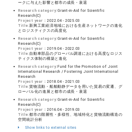
ークに与えた影響と都市の成長・衰退
Research category:
Grant-in-Aid for Scientific
Research(C)
Project year：
2022.04 - 2025.03
Title:
新興工業経済地域における生産ネットワークの進化
とロジスティクスの高度化
Research category:
Grant-in-Aid for Scientific
Research(C)
Project year：
2019.04 - 2022.03
Title:
自動車部品のグローバル調達における高度なロジス
ティクス体制の構築と進化
Research category:
Fund for the Promotion of Joint
International Research / Fostering Joint International
Research
Project year：
2018.04 - 2021.03
Title:
貨物流動・船舶動静データを用いた貿易の変遷、グ
ローバル化の進展と都市の成長・衰退
Research category:
Grant-in-Aid for Scientific
Research(C)
Project year：
2016.04 - 2019.03
Title:
都市の階層性・多様性、地域特化と貨物流動構造の
空間統計分析
Show links to external sites