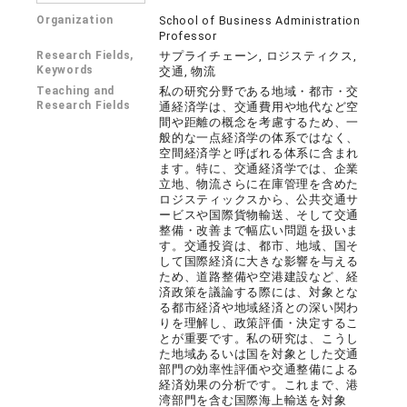
Organization
School of Business Administration
Professor
Research Fields,
サプライチェーン, ロジスティクス,
Keywords
交通, 物流
Teaching and
私の研究分野である地域・都市・交
Research Fields
通経済学は、交通費用や地代など空
間や距離の概念を考慮するため、一
般的な一点経済学の体系ではなく、
空間経済学と呼ばれる体系に含まれ
ます。特に、交通経済学では、企業
立地、物流さらに在庫管理を含めた
ロジスティックスから、公共交通サ
ービスや国際貨物輸送、そして交通
整備・改善まで幅広い問題を扱いま
す。交通投資は、都市、地域、国そ
して国際経済に大きな影響を与える
ため、道路整備や空港建設など、経
済政策を議論する際には、対象とな
る都市経済や地域経済との深い関わ
りを理解し、政策評価・決定するこ
とが重要です。私の研究は、こうし
た地域あるいは国を対象とした交通
部門の効率性評価や交通整備による
経済効果の分析です。これまで、港
湾部門を含む国際海上輸送を対象