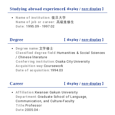
Studying abroad experiences
【 display /
non-display
】
Name of institution:
復旦大学
Name of job or career:
高級進修生
Date:
1995.09 - 1997.02
Degree
【 display /
non-display
】
Degree name:
文学修士
Classified degree field:
Humanities & Social Sciences
/ Chinese literature
Conferring institution:
Osaka City University
Acquisition way:
Coursework
Date of acquisition:
1994.03
Career
【 display /
non-display
】
Affiliation:
Kwansei Gakuin University
Department:
Graduate School of Language,
Communication, and Culture-Faculty
Title:
Professor
Date:
2005.04 -