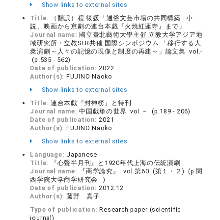
Show links to external sites
Title:
（翻訳）程 筱媛「通俗文芸市場の共同構築 : 小
説、映画から京劇の連台本戯『火焼紅蓮寺』まで」
Journal name:
國立臺北藝術大學主催 立教大学アジア地
域研究所・立教SFR共催 国際シンポジウム 「移行する大
衆演劇～人々の記憶の現像と制度の再建～」論文集 vol.-
(p.535 - 562)
Date of publication:
2022
Author(s):
FUJINO Naoko
Show links to external sites
Title:
連台本戯『封神榜』と特刊
Journal name:
中国戯単の世界 vol.－ (p.189 - 206)
Date of publication:
2021
Author(s):
FUJINO Naoko
Show links to external sites
Language:
Japanese
Title:
『心聲半月刊』と1920年代上海の伝統演劇
Journal name:
『商学論究』 vol.第60 (第１・２) (p.関
西学院大学商学研究会 - )
Date of publication:
2012.12
Author(s):
藤野 真子
Type of publication:
Research paper (scientific
journal)