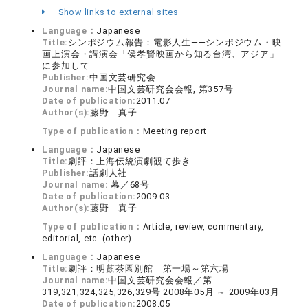
Show links to external sites
Language：
Japanese
Title:
シンポジウム報告：電影人生――シンポジウム・映
画上演会・講演会「侯孝賢映画から知る台湾、アジア」
に参加して
Publisher:
中国文芸研究会
Journal name:
中国文芸研究会会報, 第357号
Date of publication:
2011.07
Author(s):
藤野 真子
Type of publication：
Meeting report
Language：
Japanese
Title:
劇評：上海伝統演劇観て歩き
Publisher:
話劇人社
Journal name:
幕／68号
Date of publication:
2009.03
Author(s):
藤野 真子
Type of publication：
Article, review, commentary,
editorial, etc. (other)
Language：
Japanese
Title:
劇評：明麒茶園別館 第一場～第六場
Journal name:
中国文芸研究会会報／第
319,321,324,325,326,329号 2008年05月 ～ 2009年03月
Date of publication:
2008.05