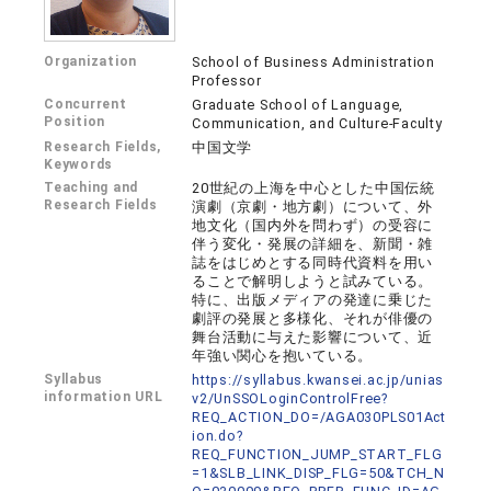
Organization
School of Business Administration
Professor
Concurrent
Graduate School of Language,
Position
Communication, and Culture-Faculty
Research Fields,
中国文学
Keywords
Teaching and
20世紀の上海を中心とした中国伝統
Research Fields
演劇（京劇・地方劇）について、外
地文化（国内外を問わず）の受容に
伴う変化・発展の詳細を、新聞・雑
誌をはじめとする同時代資料を用い
ることで解明しようと試みている。
特に、出版メディアの発達に乗じた
劇評の発展と多様化、それが俳優の
舞台活動に与えた影響について、近
年強い関心を抱いている。
Syllabus
https://syllabus.kwansei.ac.jp/unias
information URL
v2/UnSSOLoginControlFree?
REQ_ACTION_DO=/AGA030PLS01Act
ion.do?
REQ_FUNCTION_JUMP_START_FLG
=1&SLB_LINK_DISP_FLG=50&TCH_N