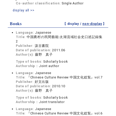
Co-author classification:
Single Author
display all >>
Books
【 display /
non-display
】
Language:
Japanese
Title:
中国農村の民間藝能-太湖流域社会史口述記録集
2
Publisher:
汲古書院
Date of publication:
2011.06
Author(s):
藤野 真子
Type of books:
Scholarly book
Authorship：
Joint author
Language:
Japanese
Title:
『Chinese Culture Review 中国文化総覧』vol.7
Publisher:
好文出版
Date of publication:
2010.10
Author(s):
藤野 真子
Type of books:
Scholarly book
Authorship：
Joint translator
Language:
Japanese
Title:
『Chinese Culture Review 中国文化総覧』vol.6