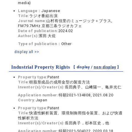
media)
Language：
Japanese
Title:
ラジオ番組出演
Journal name:
山村有佳里のミュージック＋プラス,
FM79.7MHz 京都三条ラジオカフェ
Date of publication:
2024.02
Author(s):
濱田 大佐
Type of publication：
Other
display all >>
Industrial Property Rights
【 display /
non-display
】
Property type:
Patent
Title:
樹脂形成品の成用金型の製造方法
Inventor(s)/Creator(s):
長田典子、山﨑陽一、亀井光仁
Application number:
特願2021-134808, 2021.08.20
Country:
Japan
Property type:
Patent
Title:
快適性解析装置、環境制御用指令装置、および快適
性解析方法
Inventor(s)/Creator(s):
長田典子，杉本匡史，他
Application number:
特願2021-504322, 2020.03.18