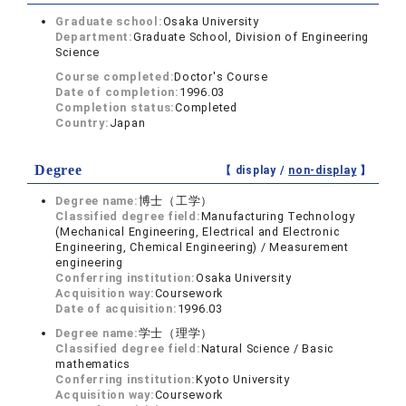
Graduate school:
Osaka University
Department:
Graduate School, Division of Engineering
Science
Course completed:
Doctor's Course
Date of completion:
1996.03
Completion status:
Completed
Country:
Japan
Degree
【 display /
non-display
】
Degree name:
博士（工学）
Classified degree field:
Manufacturing Technology
(Mechanical Engineering, Electrical and Electronic
Engineering, Chemical Engineering) / Measurement
engineering
Conferring institution:
Osaka University
Acquisition way:
Coursework
Date of acquisition:
1996.03
Degree name:
学士（理学）
Classified degree field:
Natural Science / Basic
mathematics
Conferring institution:
Kyoto University
Acquisition way:
Coursework