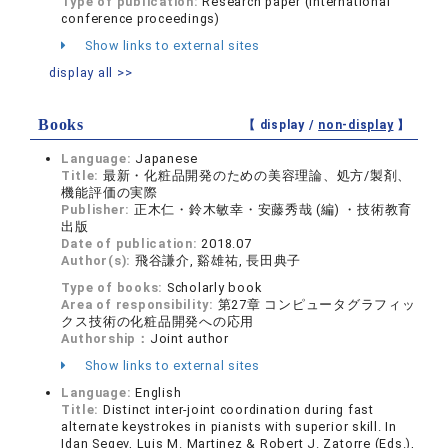
Type of publication:
Research paper (international
conference proceedings)
Show links to external sites
display all >>
Books
【 display /
non-display
】
Language:
Japanese
Title:
最新・化粧品開発のための美容理論、処方/製剤、
機能評価の実際
Publisher:
正木仁・鈴木敏幸・安藤秀哉 (編) ・技術教育
出版
Date of publication:
2018.07
Author(s):
飛谷謙介, 谿雄祐, 長田典子
Type of books:
Scholarly book
Area of responsibility:
第27章 コンピュータグラフィッ
クス技術の化粧品開発への応用
Authorship：
Joint author
Show links to external sites
Language:
English
Title:
Distinct inter-joint coordination during fast
alternate keystrokes in pianists with superior skill. In
Idan Segev, Luis M. Martinez & Robert J. Zatorre (Eds.),