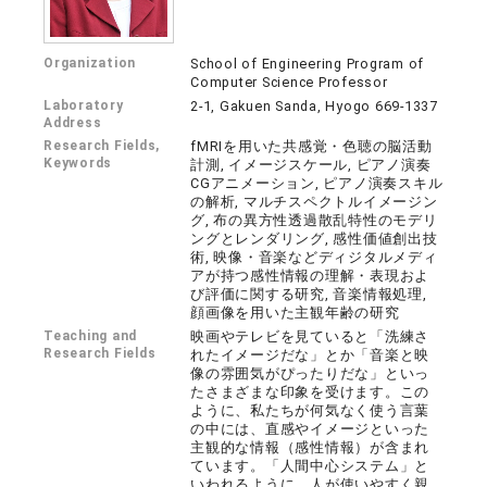
Organization
School of Engineering Program of
Computer Science Professor
Laboratory
2-1, Gakuen Sanda, Hyogo 669-1337
Address
Research Fields,
fMRIを用いた共感覚・色聴の脳活動
Keywords
計測, イメージスケール, ピアノ演奏
CGアニメーション, ピアノ演奏スキル
の解析, マルチスペクトルイメージン
グ, 布の異方性透過散乱特性のモデリ
ングとレンダリング, 感性価値創出技
術, 映像・音楽などディジタルメディ
アが持つ感性情報の理解・表現およ
び評価に関する研究, 音楽情報処理,
顔画像を用いた主観年齢の研究
Teaching and
映画やテレビを見ていると「洗練さ
Research Fields
れたイメージだな」とか「音楽と映
像の雰囲気がぴったりだな」といっ
たさまざまな印象を受けます。この
ように、私たちが何気なく使う言葉
の中には、直感やイメージといった
主観的な情報（感性情報）が含まれ
ています。「人間中心システム」と
いわれるように、人が使いやすく親