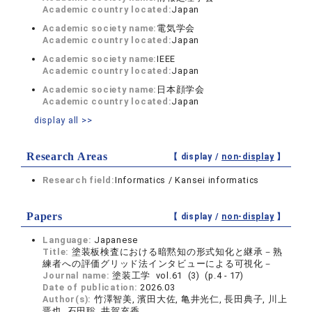
Academic country located:
Japan
Academic society name:
電気学会
Academic country located:
Japan
Academic society name:
IEEE
Academic country located:
Japan
Academic society name:
日本顔学会
Academic country located:
Japan
display all >>
Research Areas
【 display /
non-display
】
Research field:
Informatics / Kansei informatics
Papers
【 display /
non-display
】
Language:
Japanese
Title:
塗装板検査における暗黙知の形式知化と継承－熟
練者への評価グリッド法インタビューによる可視化－
Journal name:
塗装工学 vol.61 (3) (p.4 - 17)
Date of publication:
2026.03
Author(s):
竹澤智美, 濱田大佐, 亀井光仁, 長田典子, 川上
晋也, 石田聡, 井賀充香