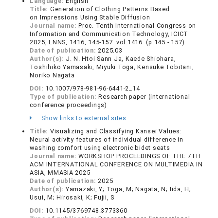
Language:
English
Title:
Generation of Clothing Patterns Based
on Impressions Using Stable Diffusion
Journal name:
Proc. Tenth International Congress on
Information and Communication Technology, ICICT
2025, LNNS, 1416, 145-157 vol.1416 (p.145 - 157)
Date of publication:
2025.03
Author(s):
J. N. Htoi Sann Ja, Kaede Shiohara,
Toshihiko Yamasaki, Miyuki Toga, Kensuke Tobitani,
Noriko Nagata
DOI:
10.1007/978-981-96-6441-2_14
Type of publication:
Research paper (international
conference proceedings)
Show links to external sites
Title:
Visualizing and Classifying Kansei Values:
Neural activity features of individual difference in
washing comfort using electronic bidet seats
Journal name:
WORKSHOP PROCEEDINGS OF THE 7TH
ACM INTERNATIONAL CONFERENCE ON MULTIMEDIA IN
ASIA, MMASIA 2025
Date of publication:
2025
Author(s):
Yamazaki, Y; Toga, M; Nagata, N; Iida, H;
Usui, M; Hirosaki, K; Fujii, S
DOI:
10.1145/3769748.3773360