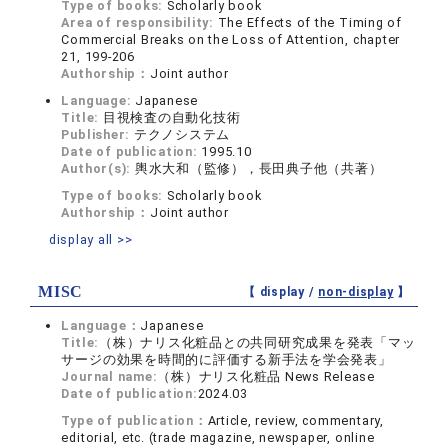
Type of books:
Scholarly book
Area of responsibility:
The Effects of the Timing of
Commercial Breaks on the Loss of Attention, chapter
21, 199-206
Authorship：
Joint author
Language:
Japanese
Title:
目視検査の自動化技術
Publisher:
テクノシステム
Date of publication:
1995.10
Author(s):
輿水大和（監修），長田典子他（共著）
Type of books:
Scholarly book
Authorship：
Joint author
display all >>
MISC
【 display /
non-display
】
Language：
Japanese
Title:
（株）ナリス化粧品との共同研究成果を発表「マッ
サージの効果を時間的に評価する新手法を学会発表」
Journal name:
（株）ナリス化粧品 News Release
Date of publication:
2024.03
Type of publication：
Article, review, commentary,
editorial, etc. (trade magazine, newspaper, online