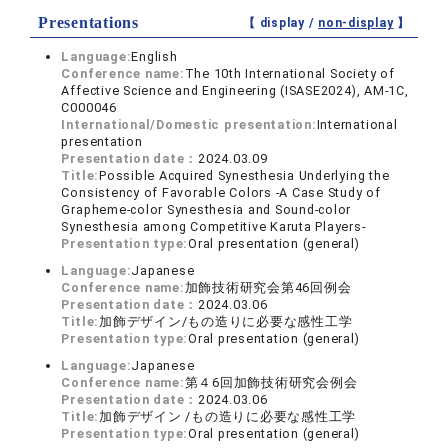
Presentations
【 display /
non-display
】
Language:
English
Conference name:
The 10th International Society of
Affective Science and Engineering (ISASE2024), AM-1C,
C000046
International/Domestic presentation:
International
presentation
Presentation date：
2024.03.09
Title:
Possible Acquired Synesthesia Underlying the
Consistency of Favorable Colors -A Case Study of
Grapheme-color Synesthesia and Sound-color
Synesthesia among Competitive Karuta Players-
Presentation type:
Oral presentation (general)
Language:
Japanese
Conference name:
加飾技術研究会第46回例会
Presentation date：
2024.03.06
Title:
加飾デザイン/もの造りに必要な感性工学
Presentation type:
Oral presentation (general)
Language:
Japanese
Conference name:
第４6回加飾技術研究会例会
Presentation date：
2024.03.06
Title:
加飾デザイン /もの造りに必要な感性工学
Presentation type:
Oral presentation (general)