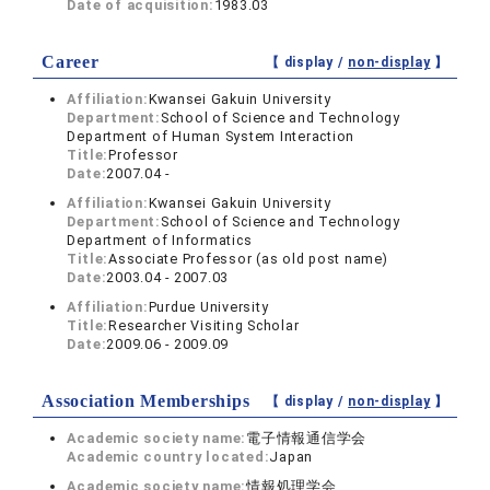
Date of acquisition:
1983.03
Career
【 display /
non-display
】
Affiliation:
Kwansei Gakuin University
Department:
School of Science and Technology
Department of Human System Interaction
Title:
Professor
Date:
2007.04 -
Affiliation:
Kwansei Gakuin University
Department:
School of Science and Technology
Department of Informatics
Title:
Associate Professor (as old post name)
Date:
2003.04 - 2007.03
Affiliation:
Purdue University
Title:
Researcher Visiting Scholar
Date:
2009.06 - 2009.09
Association Memberships
【 display /
non-display
】
Academic society name:
電子情報通信学会
Academic country located:
Japan
Academic society name:
情報処理学会