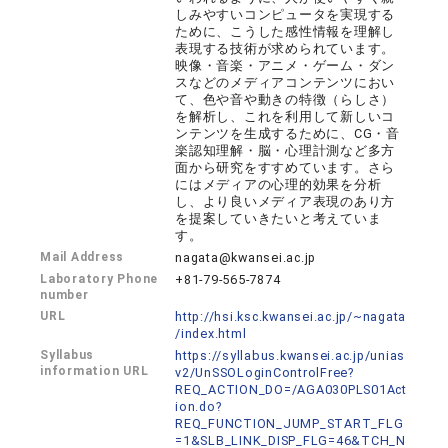
しみやすいコンピュータを実現する
ために、こうした感性情報を理解し
表現する技術が求められています。
映像・音楽・アニメ・ゲーム・ダン
スなどのメディアコンテンツにおい
て、色や音や動きの特徴（らしさ）
を解析し、これを利用して新しいコ
ンテンツを生成するために、CG・音
楽認知理解・脳・心理計測など多方
面から研究をすすめています。さら
にはメディアの心理的効果を分析
し、より良いメディア表現のあり方
を提案していきたいと考えていま
す。
Mail Address
nagata@kwansei.ac.jp
Laboratory Phone
+81-79-565-7874
number
URL
http://hsi.ksc.kwansei.ac.jp/~nagata
/index.html
Syllabus
https://syllabus.kwansei.ac.jp/unias
information URL
v2/UnSSOLoginControlFree?
REQ_ACTION_DO=/AGA030PLS01Act
ion.do?
REQ_FUNCTION_JUMP_START_FLG
=1&SLB_LINK_DISP_FLG=46&TCH_N