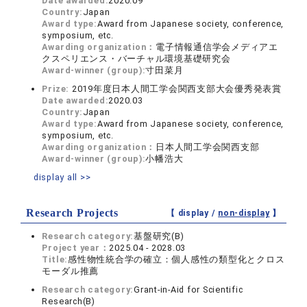
Date awarded:
2020.09
Country:
Japan
Award type:
Award from Japanese society, conference,
symposium, etc.
Awarding organization：
電子情報通信学会メディアエ
クスペリエンス・バーチャル環境基礎研究会
Award-winner (group):
寸田菜月
Prize:
2019年度日本人間工学会関西支部大会優秀発表賞
Date awarded:
2020.03
Country:
Japan
Award type:
Award from Japanese society, conference,
symposium, etc.
Awarding organization：
日本人間工学会関西支部
Award-winner (group):
小幡浩大
display all >>
Research Projects
【 display /
non-display
】
Research category:
基盤研究(B)
Project year：
2025.04 - 2028.03
Title:
感性物性統合学の確立：個人感性の類型化とクロス
モーダル推薦
Research category:
Grant-in-Aid for Scientific
Research(B)