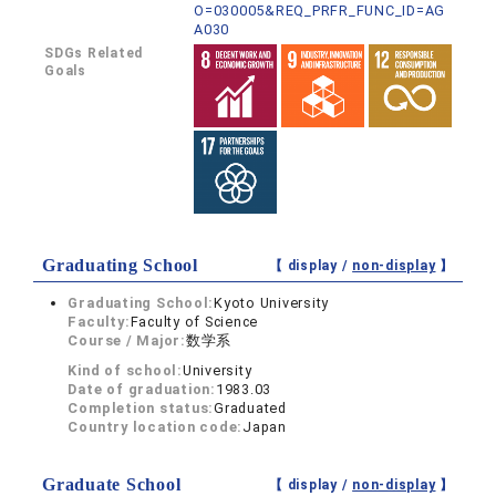
O=030005&REQ_PRFR_FUNC_ID=AG
A030
SDGs Related
Goals
Graduating School
【 display /
non-display
】
Graduating School:
Kyoto University
Faculty:
Faculty of Science
Course / Major:
数学系
Kind of school:
University
Date of graduation:
1983.03
Completion status:
Graduated
Country location code:
Japan
Graduate School
【 display /
non-display
】