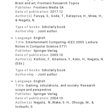
Brain and art, Frontiers Research Topics
Publisher:
Frontiers Media SA
Date of publication:
2017.12
Author(s):
Furuya, S., Goda, T., Katayose, H., Miwa, H.,
& Nagata, N.
Type of books:
Scholarly book
Authorship：
Joint author
Language:
English
Title:
Entertainment Computing--ICEC 2005. Lecture
Notes in Computer Science 3711
Publisher:
Springer-Verlag
Date of publication:
2005.10
Author(s):
Kishino, F., Kitamura, Y., Kato, H., Nagata, N.
(Eds.)
Type of books:
Scholarly book
Authorship：
Joint author
Language:
English
Title:
Gaming, simulations, and society: Research
scope and perspective
Publisher:
Springer Verlag
Date of publication:
2004.10
Author(s):
Nagata,. N.,Wake, S. H., Ohsuga, M., &
Inokuchi, S.