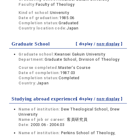
Faculty:
Faculty of Theology
Kind of school:
University
Date of graduation:
1985.06
Completion status:
Graduated
Country location code:
Japan
Graduate School
【 display /
non-display
】
Graduate school:
Kwansei Gakuin University
Department:
Graduate School, Division of Theology
Course completed:
Master's Course
Date of completion:
1987.03
Completion status:
Completed
Country:
Japan
Studying abroad experiences
【 display /
non-display
】
Name of institution:
Dew Theological School, Drew
University
Name of job or career:
客員研究員
Date:
2003.06 - 2004.03
Name of institution:
Perkins School of Theology,