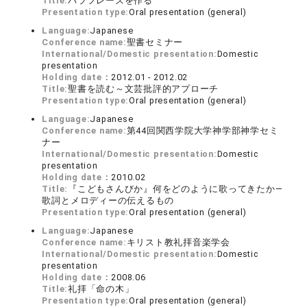
Title:
パラフレーズを作る
Presentation type:
Oral presentation (general)
Language:
Japanese
Conference name:
聖書セミナー
International/Domestic presentation:
Domestic
presentation
Holding date：
2012.01 - 2012.02
Title:
聖書を読む～文芸批評的アプローチ
Presentation type:
Oral presentation (general)
Language:
Japanese
Conference name:
第44回関西学院大学神学部神学セミ
ナー
International/Domestic presentation:
Domestic
presentation
Holding date：
2010.02
Title:
『こどもさんびか』何をどのように歌ってきたか―
歌詞とメロディーの伝えるもの
Presentation type:
Oral presentation (general)
Language:
Japanese
Conference name:
キリスト教礼拝音楽学会
International/Domestic presentation:
Domestic
presentation
Holding date：
2008.06
Title:
礼拝「命の木」
Presentation type:
Oral presentation (general)