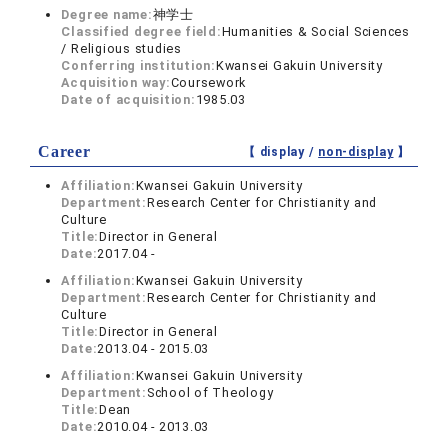
Degree name:
神学士
Classified degree field:
Humanities & Social Sciences
/ Religious studies
Conferring institution:
Kwansei Gakuin University
Acquisition way:
Coursework
Date of acquisition:
1985.03
Career
【 display /
non-display
】
Affiliation:
Kwansei Gakuin University
Department:
Research Center for Christianity and
Culture
Title:
Director in General
Date:
2017.04 -
Affiliation:
Kwansei Gakuin University
Department:
Research Center for Christianity and
Culture
Title:
Director in General
Date:
2013.04 - 2015.03
Affiliation:
Kwansei Gakuin University
Department:
School of Theology
Title:
Dean
Date:
2010.04 - 2013.03