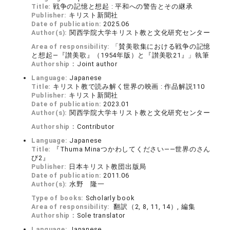
Title:
戦争の記憶と想起 : 平和への警告とその継承
Publisher:
キリスト新聞社
Date of publication:
2025.06
Author(s):
関西学院大学キリスト教と文化研究センター
Area of responsibility:
「賛美歌集における戦争の記憶
と想起―『讃美歌』（1954年版）と『讃美歌21』」執筆
Authorship：
Joint author
Language:
Japanese
Title:
キリスト教で読み解く世界の映画 : 作品解説110
Publisher:
キリスト新聞社
Date of publication:
2023.01
Author(s):
関西学院大学キリスト教と文化研究センター
Authorship：
Contributor
Language:
Japanese
Title:
『Thuma Minaつかわしてください――世界のさん
び2』
Publisher:
日本キリスト教団出版局
Date of publication:
2011.06
Author(s):
水野 隆一
Type of books:
Scholarly book
Area of responsibility:
翻訳（2, 8, 11, 14）, 編集
Authorship：
Sole translator
Language:
Japanese