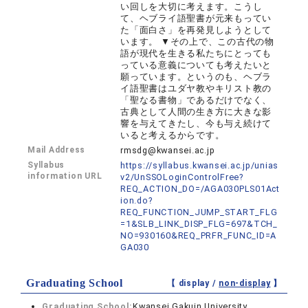
い回しを大切に考えます。こうし
て、ヘブライ語聖書が元来もってい
た「面白さ」を再発見しようとして
います。 ▼その上で、この古代の物
語が現代を生きる私たちにとっても
っている意義についても考えたいと
願っています。というのも、ヘブラ
イ語聖書はユダヤ教やキリスト教の
「聖なる書物」であるだけでなく、
古典として人間の生き方に大きな影
響を与えてきたし、今も与え続けて
いると考えるからです。
Mail Address
rmsdg@kwansei.ac.jp
Syllabus
https://syllabus.kwansei.ac.jp/unias
information URL
v2/UnSSOLoginControlFree?
REQ_ACTION_DO=/AGA030PLS01Act
ion.do?
REQ_FUNCTION_JUMP_START_FLG
=1&SLB_LINK_DISP_FLG=697&TCH_
NO=930160&REQ_PRFR_FUNC_ID=A
GA030
Graduating School
【 display /
non-display
】
Graduating School:
Kwansei Gakuin University