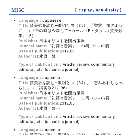
MISC
【 display /
non-display
】
Language：
Japanese
Title:
賛美歌を読む―歌詞と曲（35）, 「聖霊、鳩のよう
に」（『神の時は今満ちて―カール・P・ダゥ, Jr.賛美歌
集』16）
Publisher:
日本キリスト教団出版局
Journal name:
『礼拝と音楽』, 154号, 58～60頁
Date of publication:
2012.08
Author(s):
水野 隆一
Type of publication：
Article, review, commentary,
editorial, etc. (scientific journal)
Language：
Japanese
Title:
賛美歌を読む―歌詞と曲（34）, 「恵みあれしもべ
らに」（『讃美歌21』96）
Publisher:
日本キリスト教団出版局
Journal name:
『礼拝と音楽』, 153号, 60～62頁
Date of publication:
2012.05
Author(s):
水野 隆一
Type of publication：
Article, review, commentary,
editorial, etc. (scientific journal)
Language：
Japanese
Title:
賛美歌を読む―歌詞と曲（33）, 「神の恵みゆたか