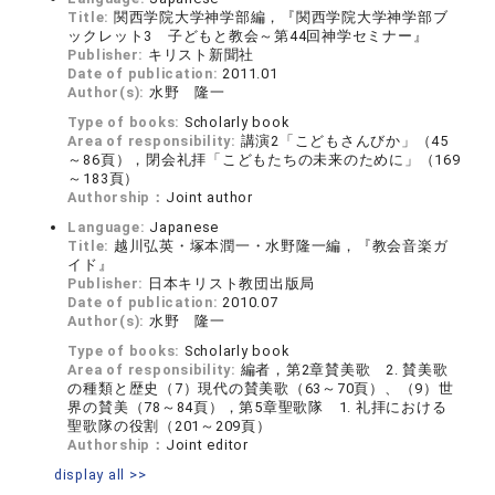
Title:
関西学院大学神学部編，『関西学院大学神学部ブ
ックレット3 子どもと教会～第44回神学セミナー』
Publisher:
キリスト新聞社
Date of publication:
2011.01
Author(s):
水野 隆一
Type of books:
Scholarly book
Area of responsibility:
講演2「こどもさんびか」（45
～86頁），閉会礼拝「こどもたちの未来のために」（169
～183頁）
Authorship：
Joint author
Language:
Japanese
Title:
越川弘英・塚本潤一・水野隆一編，『教会音楽ガ
イド』
Publisher:
日本キリスト教団出版局
Date of publication:
2010.07
Author(s):
水野 隆一
Type of books:
Scholarly book
Area of responsibility:
編者，第2章賛美歌 2. 賛美歌
の種類と歴史（7）現代の賛美歌（63～70頁）、（9）世
界の賛美（78～84頁），第5章聖歌隊 1. 礼拝における
聖歌隊の役割（201～209頁）
Authorship：
Joint editor
display all >>