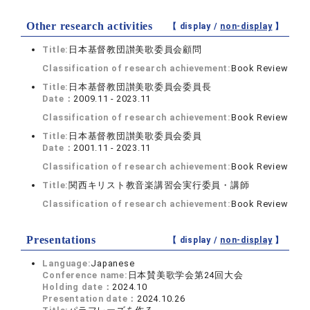
Other research activities
【 display /
non-display
】
Title:
日本基督教団讃美歌委員会顧問
Classification of research achievement:
Book Review
Title:
日本基督教団讃美歌委員会委員長
Date：
2009.11 - 2023.11
Classification of research achievement:
Book Review
Title:
日本基督教団讃美歌委員会委員
Date：
2001.11 - 2023.11
Classification of research achievement:
Book Review
Title:
関西キリスト教音楽講習会実行委員・講師
Classification of research achievement:
Book Review
Presentations
【 display /
non-display
】
Language:
Japanese
Conference name:
日本賛美歌学会第24回大会
Holding date：
2024.10
Presentation date：
2024.10.26