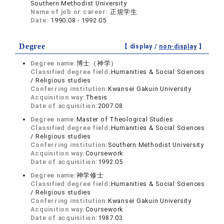
Southern Methodist University
Name of job or career:
正規学生
Date:
1990.08 - 1992.05
Degree
【 display /
non-display
】
Degree name:
博士（神学）
Classified degree field:
Humanities & Social Sciences
/ Religious studies
Conferring institution:
Kwansei Gakuin University
Acquisition way:
Thesis
Date of acquisition:
2007.08
Degree name:
Master of Theological Studies
Classified degree field:
Humanities & Social Sciences
/ Religious studies
Conferring institution:
Southern Methodist University
Acquisition way:
Coursework
Date of acquisition:
1992.05
Degree name:
神学修士
Classified degree field:
Humanities & Social Sciences
/ Religious studies
Conferring institution:
Kwansei Gakuin University
Acquisition way:
Coursework
Date of acquisition:
1987.03