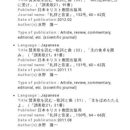
に受け」（『讃美歌21』91番）
Publisher:
日本キリスト教団出版局
Journal name:
『礼拝と音楽』, 152号, 60～62頁
Date of publication:
2012.02
Author(s):
水野 隆一
Type of publication：
Article, review, commentary,
editorial, etc. (scientific journal)
Language：
Japanese
Title:
賛美歌を読む―歌詞と曲（32）, 「主の食卓を囲
み」（『讃美歌21』81番）
Publisher:
日本キリスト教団出版局
Journal name:
『礼拝と音楽』, 151号, 60～62頁
Date of publication:
2011.11
Author(s):
水野 隆一
Type of publication：
Article, review, commentary,
editorial, etc. (scientific journal)
Language：
Japanese
Title:
賛美歌を読む－歌詞と曲（31）, 「主をほめたたえ
よ」（『讃美歌21』21番）
Publisher:
日本キリスト教団出版局
Journal name:
『礼拝と音楽』, 150号, 64～66頁
Date of publication:
2011.08
Author(s):
水野 隆一