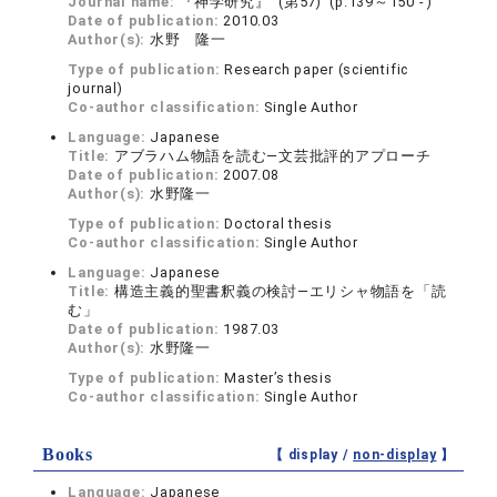
Journal name:
『神学研究』 (第57) (p.139～150 - )
Date of publication:
2010.03
Author(s):
水野 隆一
Type of publication:
Research paper (scientific
journal)
Co-author classification:
Single Author
Language:
Japanese
Title:
アブラハム物語を読む—文芸批評的アプローチ
Date of publication:
2007.08
Author(s):
水野隆一
Type of publication:
Doctoral thesis
Co-author classification:
Single Author
Language:
Japanese
Title:
構造主義的聖書釈義の検討—エリシャ物語を「読
む」
Date of publication:
1987.03
Author(s):
水野隆一
Type of publication:
Master’s thesis
Co-author classification:
Single Author
Books
【 display /
non-display
】
Language:
Japanese