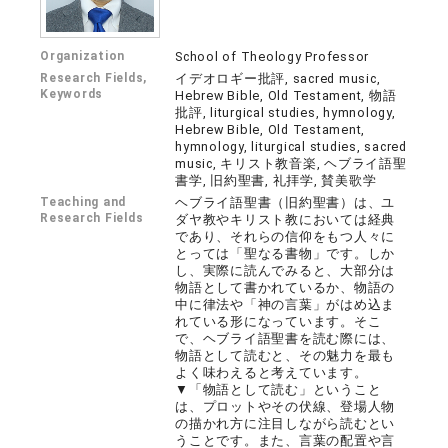
Organization
School of Theology Professor
Research Fields,
イデオロギー批評, sacred music,
Keywords
Hebrew Bible, Old Testament, 物語
批評, liturgical studies, hymnology,
Hebrew Bible, Old Testament,
hymnology, liturgical studies, sacred
music, キリスト教音楽, ヘブライ語聖
書学, 旧約聖書, 礼拝学, 賛美歌学
Teaching and
ヘブライ語聖書（旧約聖書）は、ユ
Research Fields
ダヤ教やキリスト教においては経典
であり、それらの信仰をもつ人々に
とっては「聖なる書物」です。しか
し、実際に読んでみると、大部分は
物語として書かれているか、物語の
中に律法や「神の言葉」がはめ込ま
れている形になっています。そこ
で、ヘブライ語聖書を読む際には、
物語として読むと、その魅力を最も
よく味わえると考えています。
▼「物語として読む」ということ
は、プロットやその伏線、登場人物
の描かれ方に注目しながら読むとい
うことです。また、言葉の配置や言