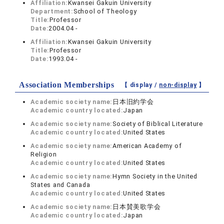
Affiliation:
Kwansei Gakuin University
Department:
School of Theology
Title:
Professor
Date:
2004.04 -
Affiliation:
Kwansei Gakuin University
Title:
Professor
Date:
1993.04 -
Association Memberships
【 display /
non-display
】
Academic society name:
日本旧約学会
Academic country located:
Japan
Academic society name:
Society of Biblical Literature
Academic country located:
United States
Academic society name:
American Academy of
Religion
Academic country located:
United States
Academic society name:
Hymn Society in the United
States and Canada
Academic country located:
United States
Academic society name:
日本賛美歌学会
Academic country located:
Japan