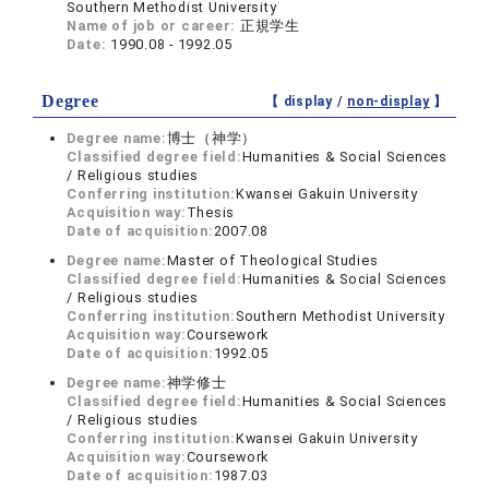
Southern Methodist University
Name of job or career:
正規学生
Date:
1990.08 - 1992.05
Degree
【 display /
non-display
】
Degree name:
博士（神学）
Classified degree field:
Humanities & Social Sciences
/ Religious studies
Conferring institution:
Kwansei Gakuin University
Acquisition way:
Thesis
Date of acquisition:
2007.08
Degree name:
Master of Theological Studies
Classified degree field:
Humanities & Social Sciences
/ Religious studies
Conferring institution:
Southern Methodist University
Acquisition way:
Coursework
Date of acquisition:
1992.05
Degree name:
神学修士
Classified degree field:
Humanities & Social Sciences
/ Religious studies
Conferring institution:
Kwansei Gakuin University
Acquisition way:
Coursework
Date of acquisition:
1987.03