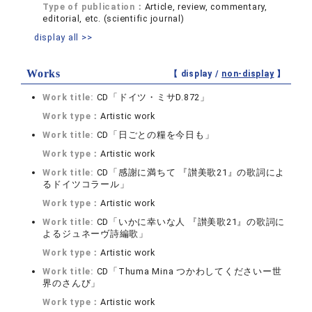
Type of publication：
Article, review, commentary,
editorial, etc. (scientific journal)
display all >>
Works
【 display /
non-display
】
Work title:
CD「ドイツ・ミサD.872」
Work type：
Artistic work
Work title:
CD「日ごとの糧を今日も」
Work type：
Artistic work
Work title:
CD「感謝に満ちて 『讃美歌21』の歌詞によ
るドイツコラール」
Work type：
Artistic work
Work title:
CD「いかに幸いな人 『讃美歌21』の歌詞に
よるジュネーヴ詩編歌」
Work type：
Artistic work
Work title:
CD「Thuma Mina つかわしてくださいー世
界のさんび」
Work type：
Artistic work