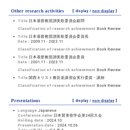
Other research activities
【 display /
non-display
】
Title:
日本基督教団讃美歌委員会顧問
Classification of research achievement:
Book Review
Title:
日本基督教団讃美歌委員会委員長
Date：
2009.11 - 2023.11
Classification of research achievement:
Book Review
Title:
日本基督教団讃美歌委員会委員
Date：
2001.11 - 2023.11
Classification of research achievement:
Book Review
Title:
関西キリスト教音楽講習会実行委員・講師
Classification of research achievement:
Book Review
Presentations
【 display /
non-display
】
Language:
Japanese
Conference name:
日本賛美歌学会第24回大会
Holding date：
2024.10
Presentation date：
2024.10.26