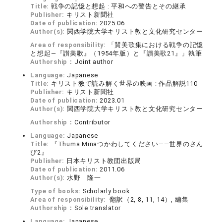
Title:
戦争の記憶と想起 : 平和への警告とその継承
Publisher:
キリスト新聞社
Date of publication:
2025.06
Author(s):
関西学院大学キリスト教と文化研究センター
Area of responsibility:
「賛美歌集における戦争の記憶
と想起―『讃美歌』（1954年版）と『讃美歌21』」執筆
Authorship：
Joint author
Language:
Japanese
Title:
キリスト教で読み解く世界の映画 : 作品解説110
Publisher:
キリスト新聞社
Date of publication:
2023.01
Author(s):
関西学院大学キリスト教と文化研究センター
Authorship：
Contributor
Language:
Japanese
Title:
『Thuma Minaつかわしてください――世界のさん
び2』
Publisher:
日本キリスト教団出版局
Date of publication:
2011.06
Author(s):
水野 隆一
Type of books:
Scholarly book
Area of responsibility:
翻訳（2, 8, 11, 14）, 編集
Authorship：
Sole translator
Language:
Japanese