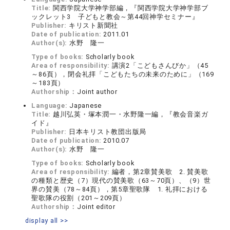
Title:
関西学院大学神学部編，『関西学院大学神学部ブ
ックレット3 子どもと教会～第44回神学セミナー』
Publisher:
キリスト新聞社
Date of publication:
2011.01
Author(s):
水野 隆一
Type of books:
Scholarly book
Area of responsibility:
講演2「こどもさんびか」（45
～86頁），閉会礼拝「こどもたちの未来のために」（169
～183頁）
Authorship：
Joint author
Language:
Japanese
Title:
越川弘英・塚本潤一・水野隆一編，『教会音楽ガ
イド』
Publisher:
日本キリスト教団出版局
Date of publication:
2010.07
Author(s):
水野 隆一
Type of books:
Scholarly book
Area of responsibility:
編者，第2章賛美歌 2. 賛美歌
の種類と歴史（7）現代の賛美歌（63～70頁）、（9）世
界の賛美（78～84頁），第5章聖歌隊 1. 礼拝における
聖歌隊の役割（201～209頁）
Authorship：
Joint editor
display all >>