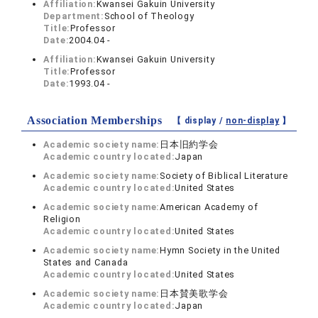
Affiliation:
Kwansei Gakuin University
Department:
School of Theology
Title:
Professor
Date:
2004.04 -
Affiliation:
Kwansei Gakuin University
Title:
Professor
Date:
1993.04 -
Association Memberships
【 display /
non-display
】
Academic society name:
日本旧約学会
Academic country located:
Japan
Academic society name:
Society of Biblical Literature
Academic country located:
United States
Academic society name:
American Academy of
Religion
Academic country located:
United States
Academic society name:
Hymn Society in the United
States and Canada
Academic country located:
United States
Academic society name:
日本賛美歌学会
Academic country located:
Japan