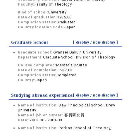
Faculty:
Faculty of Theology
Kind of school:
University
Date of graduation:
1985.06
Completion status:
Graduated
Country location code:
Japan
Graduate School
【 display /
non-display
】
Graduate school:
Kwansei Gakuin University
Department:
Graduate School, Division of Theology
Course completed:
Master's Course
Date of completion:
1987.03
Completion status:
Completed
Country:
Japan
Studying abroad experiences
【 display /
non-display
】
Name of institution:
Dew Theological School, Drew
University
Name of job or career:
客員研究員
Date:
2003.06 - 2004.03
Name of institution:
Perkins School of Theology,