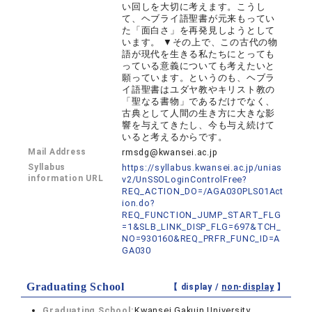
い回しを大切に考えます。こうし
て、ヘブライ語聖書が元来もってい
た「面白さ」を再発見しようとして
います。 ▼その上で、この古代の物
語が現代を生きる私たちにとっても
っている意義についても考えたいと
願っています。というのも、ヘブラ
イ語聖書はユダヤ教やキリスト教の
「聖なる書物」であるだけでなく、
古典として人間の生き方に大きな影
響を与えてきたし、今も与え続けて
いると考えるからです。
Mail Address
rmsdg@kwansei.ac.jp
Syllabus
https://syllabus.kwansei.ac.jp/unias
information URL
v2/UnSSOLoginControlFree?
REQ_ACTION_DO=/AGA030PLS01Act
ion.do?
REQ_FUNCTION_JUMP_START_FLG
=1&SLB_LINK_DISP_FLG=697&TCH_
NO=930160&REQ_PRFR_FUNC_ID=A
GA030
Graduating School
【 display /
non-display
】
Graduating School:
Kwansei Gakuin University