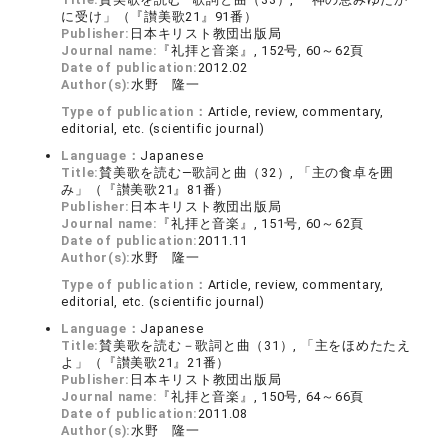
に受け」（『讃美歌21』91番）
Publisher:
日本キリスト教団出版局
Journal name:
『礼拝と音楽』, 152号, 60～62頁
Date of publication:
2012.02
Author(s):
水野 隆一
Type of publication：
Article, review, commentary,
editorial, etc. (scientific journal)
Language：
Japanese
Title:
賛美歌を読む―歌詞と曲（32）, 「主の食卓を囲
み」（『讃美歌21』81番）
Publisher:
日本キリスト教団出版局
Journal name:
『礼拝と音楽』, 151号, 60～62頁
Date of publication:
2011.11
Author(s):
水野 隆一
Type of publication：
Article, review, commentary,
editorial, etc. (scientific journal)
Language：
Japanese
Title:
賛美歌を読む－歌詞と曲（31）, 「主をほめたたえ
よ」（『讃美歌21』21番）
Publisher:
日本キリスト教団出版局
Journal name:
『礼拝と音楽』, 150号, 64～66頁
Date of publication:
2011.08
Author(s):
水野 隆一