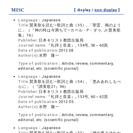
MISC
【 display /
non-display
】
Language：
Japanese
Title:
賛美歌を読む―歌詞と曲（35）, 「聖霊、鳩のよう
に」（『神の時は今満ちて―カール・P・ダゥ, Jr.賛美歌
集』16）
Publisher:
日本キリスト教団出版局
Journal name:
『礼拝と音楽』, 154号, 58～60頁
Date of publication:
2012.08
Author(s):
水野 隆一
Type of publication：
Article, review, commentary,
editorial, etc. (scientific journal)
Language：
Japanese
Title:
賛美歌を読む―歌詞と曲（34）, 「恵みあれしもべ
らに」（『讃美歌21』96）
Publisher:
日本キリスト教団出版局
Journal name:
『礼拝と音楽』, 153号, 60～62頁
Date of publication:
2012.05
Author(s):
水野 隆一
Type of publication：
Article, review, commentary,
editorial, etc. (scientific journal)
Language：
Japanese
Title:
賛美歌を読む―歌詞と曲（33）, 「神の恵みゆたか