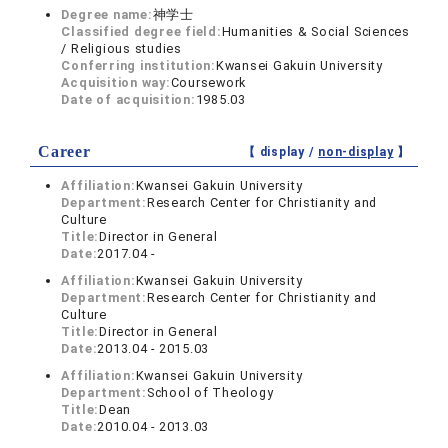
Degree name:
神学士
Classified degree field:
Humanities & Social Sciences
/ Religious studies
Conferring institution:
Kwansei Gakuin University
Acquisition way:
Coursework
Date of acquisition:
1985.03
Career
【 display /
non-display
】
Affiliation:
Kwansei Gakuin University
Department:
Research Center for Christianity and
Culture
Title:
Director in General
Date:
2017.04 -
Affiliation:
Kwansei Gakuin University
Department:
Research Center for Christianity and
Culture
Title:
Director in General
Date:
2013.04 - 2015.03
Affiliation:
Kwansei Gakuin University
Department:
School of Theology
Title:
Dean
Date:
2010.04 - 2013.03