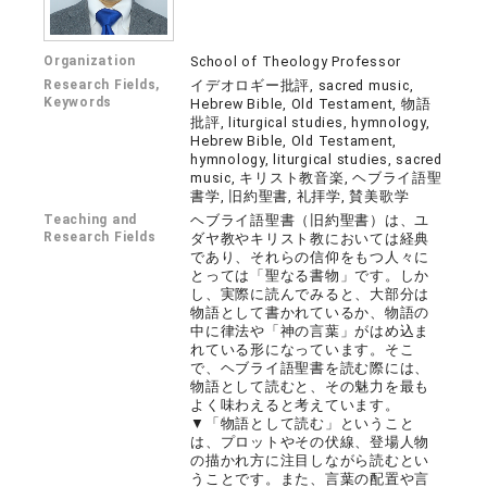
Organization
School of Theology Professor
Research Fields,
イデオロギー批評, sacred music,
Keywords
Hebrew Bible, Old Testament, 物語
批評, liturgical studies, hymnology,
Hebrew Bible, Old Testament,
hymnology, liturgical studies, sacred
music, キリスト教音楽, ヘブライ語聖
書学, 旧約聖書, 礼拝学, 賛美歌学
Teaching and
ヘブライ語聖書（旧約聖書）は、ユ
Research Fields
ダヤ教やキリスト教においては経典
であり、それらの信仰をもつ人々に
とっては「聖なる書物」です。しか
し、実際に読んでみると、大部分は
物語として書かれているか、物語の
中に律法や「神の言葉」がはめ込ま
れている形になっています。そこ
で、ヘブライ語聖書を読む際には、
物語として読むと、その魅力を最も
よく味わえると考えています。
▼「物語として読む」ということ
は、プロットやその伏線、登場人物
の描かれ方に注目しながら読むとい
うことです。また、言葉の配置や言