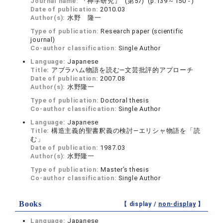
Journal name:
『神学研究』 (第57) (p.139～150 - )
Date of publication:
2010.03
Author(s):
水野 隆一
Type of publication:
Research paper (scientific
journal)
Co-author classification:
Single Author
Language:
Japanese
Title:
アブラハム物語を読む—文芸批評的アプローチ
Date of publication:
2007.08
Author(s):
水野隆一
Type of publication:
Doctoral thesis
Co-author classification:
Single Author
Language:
Japanese
Title:
構造主義的聖書釈義の検討—エリシャ物語を「読
む」
Date of publication:
1987.03
Author(s):
水野隆一
Type of publication:
Master’s thesis
Co-author classification:
Single Author
Books
【 display /
non-display
】
Language:
Japanese