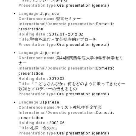
Title:
パラフレーズを作る
Presentation type:
Oral presentation (general)
Language:
Japanese
Conference name:
聖書セミナー
International/Domestic presentation:
Domestic
presentation
Holding date：
2012.01 - 2012.02
Title:
聖書を読む～文芸批評的アプローチ
Presentation type:
Oral presentation (general)
Language:
Japanese
Conference name:
第44回関西学院大学神学部神学セミ
ナー
International/Domestic presentation:
Domestic
presentation
Holding date：
2010.02
Title:
『こどもさんびか』何をどのように歌ってきたか―
歌詞とメロディーの伝えるもの
Presentation type:
Oral presentation (general)
Language:
Japanese
Conference name:
キリスト教礼拝音楽学会
International/Domestic presentation:
Domestic
presentation
Holding date：
2008.06
Title:
礼拝「命の木」
Presentation type:
Oral presentation (general)