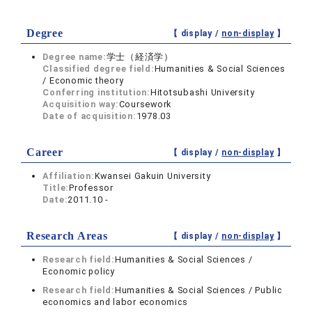
Degree
【 display /
non-display
】
Degree name:
学士（経済学）
Classified degree field:
Humanities & Social Sciences
/ Economic theory
Conferring institution:
Hitotsubashi University
Acquisition way:
Coursework
Date of acquisition:
1978.03
Career
【 display /
non-display
】
Affiliation:
Kwansei Gakuin University
Title:
Professor
Date:
2011.10 -
Research Areas
【 display /
non-display
】
Research field:
Humanities & Social Sciences /
Economic policy
Research field:
Humanities & Social Sciences / Public
economics and labor economics