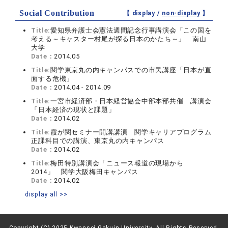
Social Contribution
【 display /
non-display
】
Title:
愛知県弁護士会憲法週間記念行事講演会「この国を
考える～キャスター村尾が探る日本のかたち～」 南山
大学
Date：
2014.05
Title:
関学東京丸の内キャンパスでの市民講座「日本が直
面する危機」
Date：
2014.04 - 2014.09
Title:
一宮市経済部・日本経営協会中部本部共催 講演会
「日本経済の現状と課題」
Date：
2014.02
Title:
霞が関セミナー開講講演 関学キャリアプログラム
正課科目での講演、東京丸の内キャンパス
Date：
2014.02
Title:
梅田特別講演会「ニュース報道の現場から
2014」 関学大阪梅田キャンパス
Date：
2014.02
display all >>