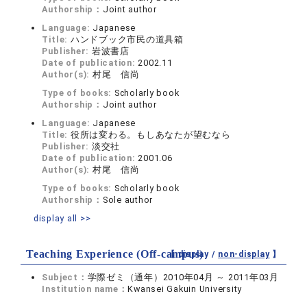
Authorship：
Joint author
Language:
Japanese
Title:
ハンドブック市民の道具箱
Publisher:
岩波書店
Date of publication:
2002.11
Author(s):
村尾 信尚
Type of books:
Scholarly book
Authorship：
Joint author
Language:
Japanese
Title:
役所は変わる。もしあなたが望むなら
Publisher:
淡交社
Date of publication:
2001.06
Author(s):
村尾 信尚
Type of books:
Scholarly book
Authorship：
Sole author
display all >>
Teaching Experience (Off-campus)
【 display /
non-display
】
Subject：
学際ゼミ（通年）2010年04月 ～ 2011年03月
Institution name：
Kwansei Gakuin University