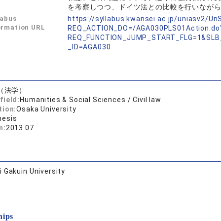
を考察しつつ、ドイツ法との比較を行いなが
labus
https://syllabus.kwansei.ac.jp/uniasv2/U
ormation URL
REQ_ACTION_DO=/AGA030PLS01Action.do
REQ_FUNCTION_JUMP_START_FLG=1&SLB
_ID=AGA030
（法学）
field:
Humanities & Social Sciences / Civil law
tion:
Osaka University
hesis
n:
2013.07
 Gakuin University
hips