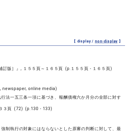
【 display /
non-display
】
］』, １５５頁～１６５頁 (p.１５５頁 - １６５頁)
e, newspaper, online media)
執行法一五三条一項に基づき、報酬債権六か月分の全部に対す
) (p.130 - 133)
、強制執行の対象にはならないとした原審の判断に対して、最