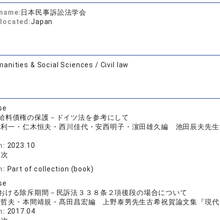
 name:
日本民事訴訟法学会
located:
Japan
anities & Social Sciences / Civil law
se
給料債権の保護－ドイツ法を参考にして
利一・仁木恒夫・西川佳代・安西明子・濵田雄久編 池田辰夫先生古稀
n:
2023.10
衛次
n:
Part of collection (book)
se
おける除斥期間－民訴法３３８条２項後段の場合について
哲夫・本間靖規・髙田昌宏編 上野泰男先生古希祝賀論文集『現代民事手
n:
2017.04