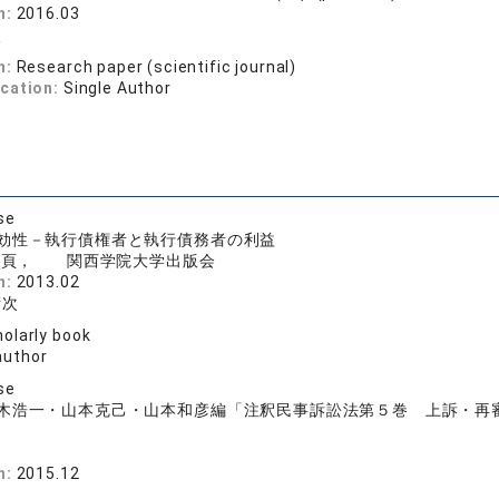
n:
2016.03
次
n:
Research paper (scientific journal)
ication:
Single Author
se
効性－執行債権者と執行債務者の利益
２頁， 関西学院大学出版会
n:
2013.02
衛次
olarly book
author
se
木浩一・山本克己・山本和彦編「注釈民事訴訟法第５巻 上訴・再
n:
2015.12
次