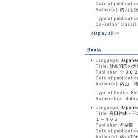
Date of publicatio
Author(s):
内山衛
Type of publicatio
Co-author classif
display all >>
Books
Language:
Japane
Title:
財産開示の実
Publisher:
全３６
Date of publicatio
Author(s):
内山 
Type of books:
Sch
Authorship：
Sole 
Language:
Japane
Title:
高田裕成・三
１～４０５」
Publisher:
有斐閣
Date of publicatio
Author(s):
内山衛