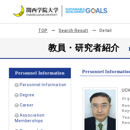
TOP
Search Result
Detail
教員・研究者紹介
Personnel Informatio
Personnel Information
Personnel Information
UCH
Degree
Org
Career
Res
Key
Association
Tea
Memberships
Res