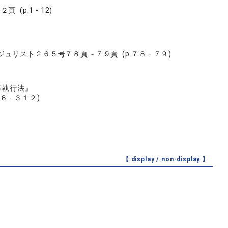
(p.1 - 12)
スト２６５号７８頁～７９頁 (p.７８ - ７９)
事執行法』
 - ３１２)
【 display /
non-display
】