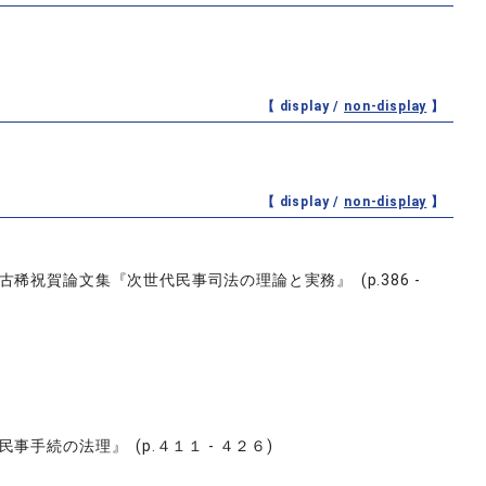
【 display /
non-display
】
【 display /
non-display
】
祝賀論文集『次世代民事司法の理論と実務』 (p.386 -
続の法理』 (p.４１１ - ４２６)