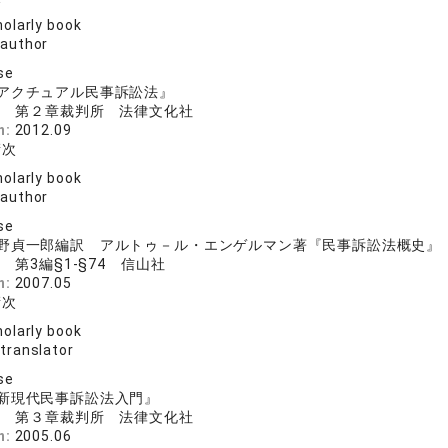
olarly book
 author
se
アクチュアル民事訴訟法』
分 第２章裁判所 法律文化社
n:
2012.09
衛次
olarly book
 author
se
野貞一郎編訳 アルトゥ－ル・エンゲルマン著『民事訴訟法概史』
 第3編§1-§74 信山社
n:
2007.05
衛次
olarly book
 translator
se
新現代民事訴訟法入門』
分 第３章裁判所 法律文化社
n:
2005.06