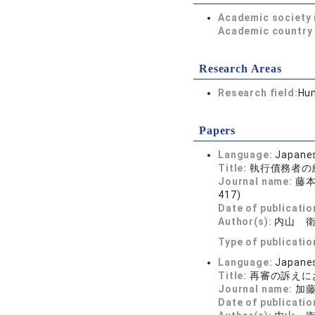
Academic society
Academic country 
Research Areas
Research field:
Hum
Papers
Language:
Japane
Title:
執行債務者の
Journal name:
藤本
417)
Date of publicatio
Author(s):
内山 
Type of publicatio
Language:
Japane
Title:
再審の訴えに
Journal name:
加藤
Date of publicatio