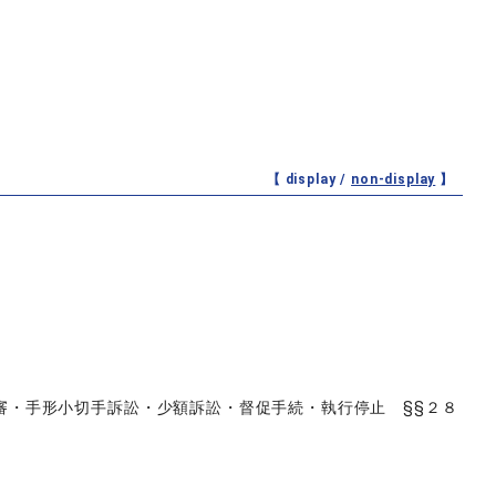
【 display /
non-display
】
審・手形小切手訴訟・少額訴訟・督促手続・執行停止 §§２８