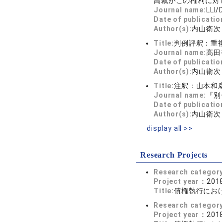
高裁がこの権利に対
Journal name:
LL
Date of publicatio
Author(s):
内山衛次
Title:
判例評釈：重
Journal name:
高田
Date of publicatio
Author(s):
内山衛次
Title:
注釈：山本和
Journal name:
『別
Date of publicatio
Author(s):
内山衛次
display all >>
Research Projects
Research categor
Project year：
2018
Title:
債権執行にお
Research categor
Project year：
2018