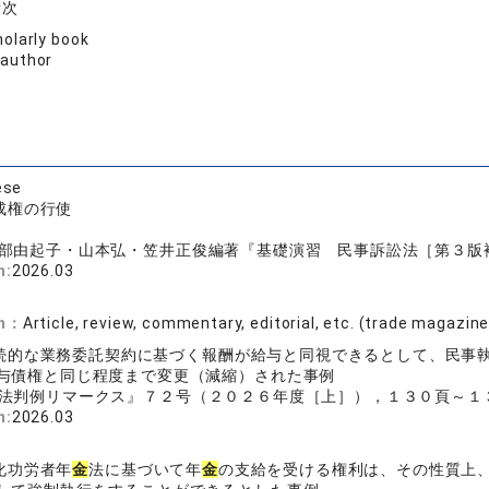
衛次
olarly book
 author
ese
成権の行使
部由起子・山本弘・笠井正俊編著『基礎演習 民事訴訟法［第３版補訂版
n:
2026.03
on：
Article, review, commentary, editorial, etc. (trade magazin
続的な業務委託契約に基づく報酬が給与と同視できるとして、民事
与債権と同じ程度まで変更（減縮）された事例
法判例リマークス』７２号（２０２６年度［上］），１３０頁～１３３頁 (72
n:
2026.03
化功労者年
金
法に基づいて年
金
の支給を受ける権利は、その性質上