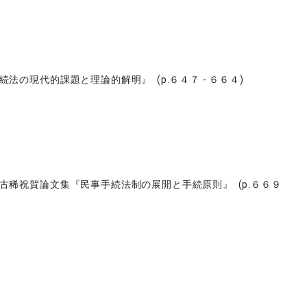
の現代的課題と理論的解明』 (p.６４７ - ６６４)
稀祝賀論文集『民事手続法制の展開と手続原則』 (p.６６９