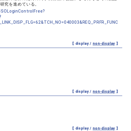
ら研究を進めている。
nSSOLoginControlFree?
?
_LINK_DISP_FLG=62&TCH_NO=040003&REQ_PRFR_FUNC
【 display /
non-display
】
【 display /
non-display
】
【 display /
non-display
】