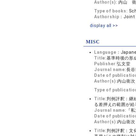
Author(s):
内山 
Type of books:
Sch
Authorship：
Joint
display all >>
MISC
Language：
Japan
Title:
基準時後の形
Publisher:
弘文堂
Journal name:
長谷
Date of publicatio
Author(s):
内山衛次
Type of publicati
Title:
判例評釈：継
る差押えの範囲が給
Journal name:
『私
Date of publicatio
Author(s):
内山衛次
Title:
判例評釈：文