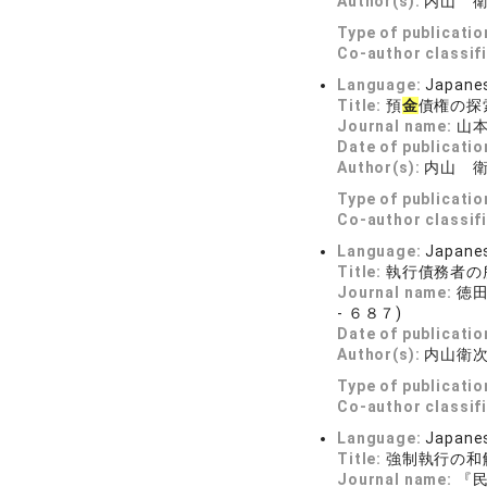
Author(s):
内山 
Type of publicatio
Co-author classif
Language:
Japane
Title:
預
金
債権の探
Journal name:
山本
Date of publicatio
Author(s):
内山 
Type of publicatio
Co-author classif
Language:
Japane
Title:
執行債務者の
Journal name:
徳
- ６８７)
Date of publicatio
Author(s):
内山衛
Type of publicatio
Co-author classif
Language:
Japane
Title:
強制執行の和
Journal name:
『民