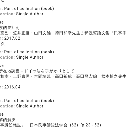
衛次
n:
Part of collection (book)
ication:
Single Author
se
索的差押え
克己・笠井正俊・山田文編 徳田和幸先生古稀祝賀論文集『民事手続法
n:
2017.02
衛次
n:
Part of collection (book)
ication:
Single Author
se
所在地調査－ドイツ法を手がかりとして
田和幸・上野泰男・本間靖規・高田裕成・髙田昌宏編 松本博之先生古
n:
2016.04
次
n:
Part of collection (book)
ication:
Single Author
se
解的解決
事訴訟雑誌』 日本民事訴訟法学会 (62) (p.23 - 52)