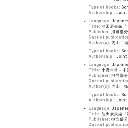
Type of books:
Sch
Authorship：
Joint
Language:
Japane
Title:
池田辰夫編『
Publisher:
担当部
Date of publicatio
Author(s):
内山 
Type of books:
Sch
Authorship：
Joint
Language:
Japane
Title:
小野木常＝中
Publisher:
担当部分
Date of publicatio
Author(s):
内山 
Type of books:
Sch
Authorship：
Joint
Language:
Japane
Title:
池田辰夫編『
Publisher:
担当部
Date of publicatio