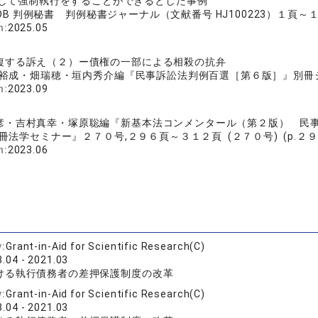
して強制執行をすることができるとした事例
I/DB 判例秘書 判例秘書ジャーナル（文献番号 HJ100223）１頁～１２頁 
n:
2025.05
複する訴え（２）ー債権の一部による相殺の抗弁
裕成・畑瑞穂・垣内秀介編『民事訴訟法判例百選［第６版］』別冊ジュリ
n:
2023.09
彦・吉村真幸・塚原聡編『新基本法コンメンタール（第２版） 民
冊法学セミナー』２７０号,２９６頁～３１２頁 (２７０号) (p.２９６
n:
2023.06
y:
Grant-in-Aid for Scientific Research(C)
.04 - 2021.03
ける執行債務者の差押保護制度の改革
y:
Grant-in-Aid for Scientific Research(C)
.04 - 2021.03