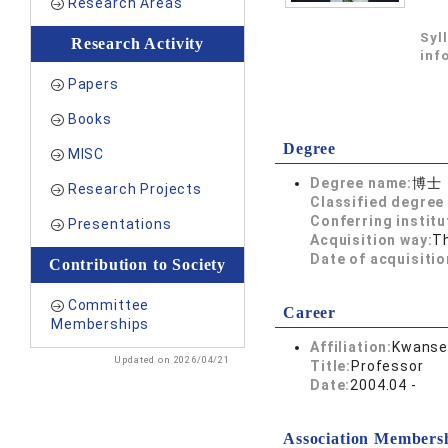
Research Areas
Syl
Research Activity
inf
Papers
Books
Degree
MISC
Degree name:
博士
Research Projects
Classified degree 
Conferring institu
Presentations
Acquisition way:
T
Date of acquisitio
Contribution to Society
Committee
Career
Memberships
Affiliation:
Kwansei
Updated on 2026/04/21
Title:
Professor
Date:
2004.04 -
Association Members