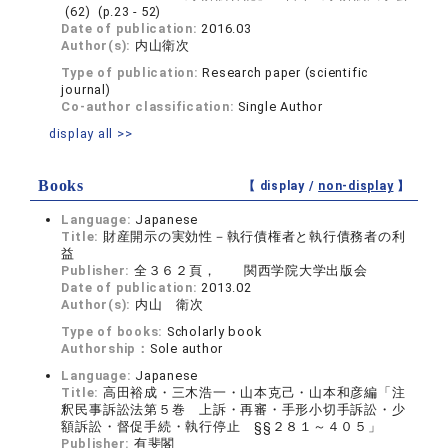
(62) (p.23 - 52)
Date of publication:
2016.03
Author(s):
内山衛次
Type of publication:
Research paper (scientific
journal)
Co-author classification:
Single Author
display all >>
Books
【 display /
non-display
】
Language:
Japanese
Title:
財産開示の実効性－執行債権者と執行債務者の利
益
Publisher:
全３６２頁， 関西学院大学出版会
Date of publication:
2013.02
Author(s):
内山 衛次
Type of books:
Scholarly book
Authorship：
Sole author
Language:
Japanese
Title:
高田裕成・三木浩一・山本克己・山本和彦編「注
釈民事訴訟法第５巻 上訴・再審・手形小切手訴訟・少
額訴訟・督促手続・執行停止 §§２８１～４０５」
Publisher:
有斐閣