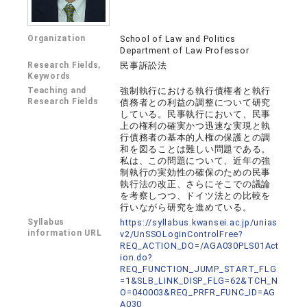
Organization
School of Law and Politics
Department of Law Professor
Research Fields,
民事訴訟法
Keywords
Teaching and
強制執行における執行債権者と執行
Research Fields
債務者との利益の調整について研究
している。民事執行において、民事
上の権利の確実かつ迅速な実現と執
行債務者の基本的人権の保護との調
和を図ることは難しい問題である。
私は、この問題について、近年の強
制執行の実効性の確保のための民事
執行法の改正、さらにそこでの議論
を考察しつつ、ドイツ法との比較を
行いながら研究を進めている。
Syllabus
https://syllabus.kwansei.ac.jp/unias
information URL
v2/UnSSOLoginControlFree?
REQ_ACTION_DO=/AGA030PLS01Act
ion.do?
REQ_FUNCTION_JUMP_START_FLG
=1&SLB_LINK_DISP_FLG=62&TCH_N
O=040003&REQ_PRFR_FUNC_ID=AG
A030