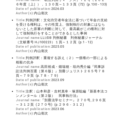
６年度［上］），１３０頁～１３３頁 (72) (p.130 - 133)
Date of publication:
2026.03
Author(s):
内山衛次
Title:
判例評釈：文化功労者年金法に基づいて年金の支給
を受ける権利は、その性質上、強制執行の対象にはなら
ないとした原審の判断に対して、最高裁がこの権利に対
して強制執行をすることができるとした事例
Journal name:
LLI/DB 判例秘書 判例秘書ジャーナル
（文献番号 HJ100223）１頁～１２頁 (p.1 - 12)
Date of publication:
2025.05
Author(s):
内山衛次
Title:
判例評釈：重複する訴え（２）ー債権の一部による
相殺の抗弁
Journal name:
高田裕成・畑瑞穂・垣内秀介編『民事訴
訟法判例百選［第６版］』別冊ジュリスト２６５号７８
頁～７９頁 (p.７８ - ７９)
Date of publication:
2023.09
Author(s):
内山衛次
Title:
注釈：山本和彦・吉村真幸・塚原聡編『新基本法コ
ンメンタール（第２版） 民事執行法』
Journal name:
『別冊法学セミナー』２７０号,２９６頁
～３１２頁 (２７０号) (p.２９６ - ３１２)
Date of publication:
2023.06
Author(s):
内山衛次