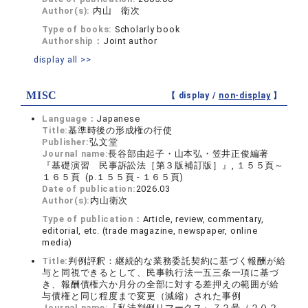
Author(s):
内山 衛次
Type of books:
Scholarly book
Authorship：
Joint author
display all >>
MISC
【 display /
non-display
】
Language：
Japanese
Title:
基準時後の形成権の行使
Publisher:
弘文堂
Journal name:
長谷部由起子・山本弘・笠井正俊編著
『基礎演習 民事訴訟法［第３版補訂版］』, １５５頁～
１６５頁 (p.１５５頁 - １６５頁)
Date of publication:
2026.03
Author(s):
内山衛次
Type of publication：
Article, review, commentary,
editorial, etc. (trade magazine, newspaper, online
media)
Title:
判例評釈：継続的な業務委託契約に基づく報酬が給
与と同視できるとして、民事執行法一五三条一項に基づ
き、報酬債権六か月分の全部に対する差押えの範囲が給
与債権と同じ程度まで変更（減縮）された事例
Journal name:
『私法判例リマークス』７２号（２０２