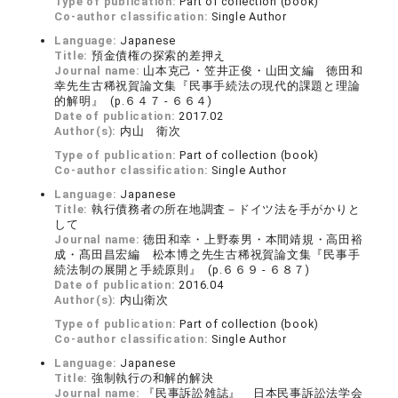
Type of publication:
Part of collection (book)
Co-author classification:
Single Author
Language:
Japanese
Title:
預金債権の探索的差押え
Journal name:
山本克己・笠井正俊・山田文編 徳田和
幸先生古稀祝賀論文集『民事手続法の現代的課題と理論
的解明』 (p.６４７ - ６６４)
Date of publication:
2017.02
Author(s):
内山 衛次
Type of publication:
Part of collection (book)
Co-author classification:
Single Author
Language:
Japanese
Title:
執行債務者の所在地調査－ドイツ法を手がかりと
して
Journal name:
徳田和幸・上野泰男・本間靖規・高田裕
成・髙田昌宏編 松本博之先生古稀祝賀論文集『民事手
続法制の展開と手続原則』 (p.６６９ - ６８７)
Date of publication:
2016.04
Author(s):
内山衛次
Type of publication:
Part of collection (book)
Co-author classification:
Single Author
Language:
Japanese
Title:
強制執行の和解的解決
Journal name:
『民事訴訟雑誌』 日本民事訴訟法学会