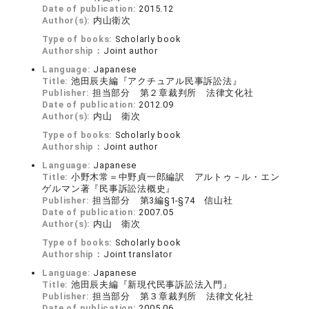
Date of publication:
2015.12
Author(s):
内山衛次
Type of books:
Scholarly book
Authorship：
Joint author
Language:
Japanese
Title:
池田辰夫編『アクチュアル民事訴訟法』
Publisher:
担当部分 第２章裁判所 法律文化社
Date of publication:
2012.09
Author(s):
内山 衛次
Type of books:
Scholarly book
Authorship：
Joint author
Language:
Japanese
Title:
小野木常＝中野貞一郎編訳 アルトゥ－ル・エン
ゲルマン著『民事訴訟法概史』
Publisher:
担当部分 第3編§1-§74 信山社
Date of publication:
2007.05
Author(s):
内山 衛次
Type of books:
Scholarly book
Authorship：
Joint translator
Language:
Japanese
Title:
池田辰夫編『新現代民事訴訟法入門』
Publisher:
担当部分 第３章裁判所 法律文化社
Date of publication:
2005.06