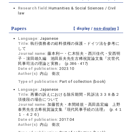
Research field:
Humanities & Social Sciences / Civil
law
Papers
【 display /
non-display
】
Language:
Japanese
Title:
執行債務者の給料債権の保護－ドイツ法を参考に
して
Journal name:
藤本利一・仁木恒夫・西川佳代・安西明
子・濵田雄久編 池田辰夫先生古稀祝賀論文集『次世代
民事司法の理論と実務』 (p.386 - 417)
Date of publication:
2023.10
Author(s):
内山 衛次
Type of publication:
Part of collection (book)
Language:
Japanese
Title:
再審の訴えにおける除斥期間－民訴法３３８条２
項後段の場合について
Journal name:
加藤哲夫・本間靖規・髙田昌宏編 上野
泰男先生古希祝賀論文集『現代民事手続の法理』 (p.４１
１ - ４２６)
Date of publication:
2017.04
Author(s):
内山 衛次