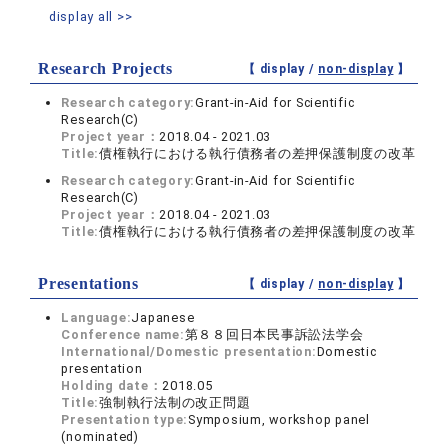
display all >>
Research Projects
【 display /
non-display
】
Research category:
Grant-in-Aid for Scientific
Research(C)
Project year：
2018.04 - 2021.03
Title:
債権執行における執行債務者の差押保護制度の改革
Research category:
Grant-in-Aid for Scientific
Research(C)
Project year：
2018.04 - 2021.03
Title:
債権執行における執行債務者の差押保護制度の改革
Presentations
【 display /
non-display
】
Language:
Japanese
Conference name:
第８８回日本民事訴訟法学会
International/Domestic presentation:
Domestic
presentation
Holding date：
2018.05
Title:
強制執行法制の改正問題
Presentation type:
Symposium, workshop panel
(nominated)