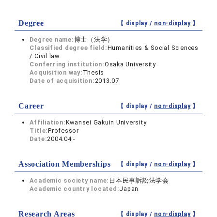
Degree
【 display /
non-display
】
Degree name:
博士（法学）
Classified degree field:
Humanities & Social Sciences
/ Civil law
Conferring institution:
Osaka University
Acquisition way:
Thesis
Date of acquisition:
2013.07
Career
【 display /
non-display
】
Affiliation:
Kwansei Gakuin University
Title:
Professor
Date:
2004.04 -
Association Memberships
【 display /
non-display
】
Academic society name:
日本民事訴訟法学会
Academic country located:
Japan
Research Areas
【 display /
non-display
】