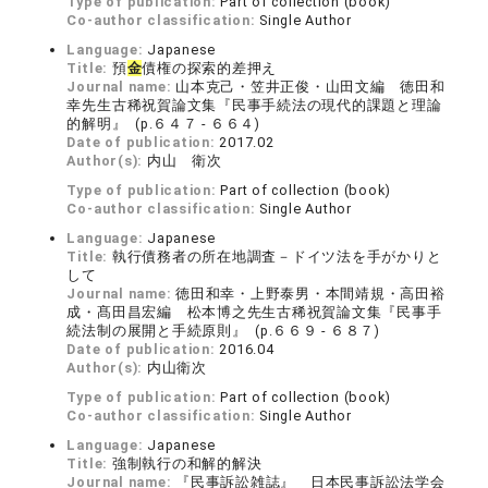
Type of publication:
Part of collection (book)
Co-author classification:
Single Author
Language:
Japanese
Title:
預
金
債権の探索的差押え
Journal name:
山本克己・笠井正俊・山田文編 徳田和
幸先生古稀祝賀論文集『民事手続法の現代的課題と理論
的解明』 (p.６４７ - ６６４)
Date of publication:
2017.02
Author(s):
内山 衛次
Type of publication:
Part of collection (book)
Co-author classification:
Single Author
Language:
Japanese
Title:
執行債務者の所在地調査－ドイツ法を手がかりと
して
Journal name:
徳田和幸・上野泰男・本間靖規・高田裕
成・髙田昌宏編 松本博之先生古稀祝賀論文集『民事手
続法制の展開と手続原則』 (p.６６９ - ６８７)
Date of publication:
2016.04
Author(s):
内山衛次
Type of publication:
Part of collection (book)
Co-author classification:
Single Author
Language:
Japanese
Title:
強制執行の和解的解決
Journal name:
『民事訴訟雑誌』 日本民事訴訟法学会