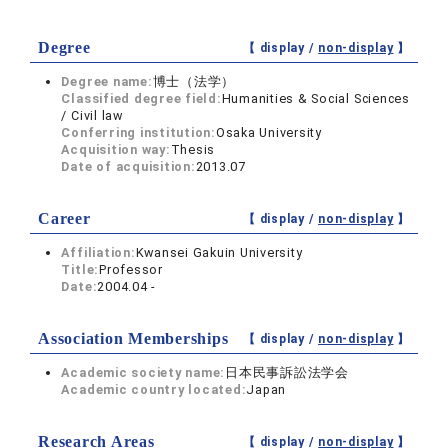
Degree
【 display /
non-display
】
Degree name:
博士（法学）
Classified degree field:
Humanities & Social Sciences
/ Civil law
Conferring institution:
Osaka University
Acquisition way:
Thesis
Date of acquisition:
2013.07
Career
【 display /
non-display
】
Affiliation:
Kwansei Gakuin University
Title:
Professor
Date:
2004.04 -
Association Memberships
【 display /
non-display
】
Academic society name:
日本民事訴訟法学会
Academic country located:
Japan
Research Areas
【 display /
non-display
】