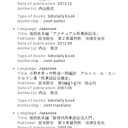
Date of publication:
2015.12
Author(s):
内山衛次
Type of books:
Scholarly book
Authorship：
Joint author
Language:
Japanese
Title:
池田辰夫編『アクチュアル民事訴訟法』
Publisher:
担当部分 第２章裁判所 法律文化社
Date of publication:
2012.09
Author(s):
内山 衛次
Type of books:
Scholarly book
Authorship：
Joint author
Language:
Japanese
Title:
小野木常＝中野貞一郎編訳 アルトゥ－ル・エン
ゲルマン著『民事訴訟法概史』
Publisher:
担当部分 第3編§1-§74 信山社
Date of publication:
2007.05
Author(s):
内山 衛次
Type of books:
Scholarly book
Authorship：
Joint translator
Language:
Japanese
Title:
池田辰夫編『新現代民事訴訟法入門』
Publisher:
担当部分 第３章裁判所 法律文化社
Date of publication:
2005.06