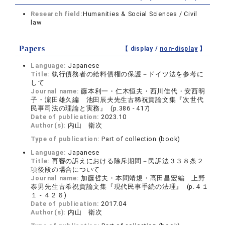
Research field:
Humanities & Social Sciences / Civil
law
Papers
【 display /
non-display
】
Language:
Japanese
Title:
執行債務者の給料債権の保護－ドイツ法を参考に
して
Journal name:
藤本利一・仁木恒夫・西川佳代・安西明
子・濵田雄久編 池田辰夫先生古稀祝賀論文集『次世代
民事司法の理論と実務』 (p.386 - 417)
Date of publication:
2023.10
Author(s):
内山 衛次
Type of publication:
Part of collection (book)
Language:
Japanese
Title:
再審の訴えにおける除斥期間－民訴法３３８条２
項後段の場合について
Journal name:
加藤哲夫・本間靖規・髙田昌宏編 上野
泰男先生古希祝賀論文集『現代民事手続の法理』 (p.４１
１ - ４２６)
Date of publication:
2017.04
Author(s):
内山 衛次