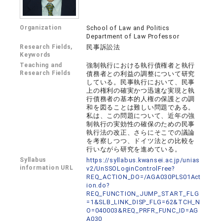
Organization
School of Law and Politics
Department of Law Professor
Research Fields,
民事訴訟法
Keywords
Teaching and
強制執行における執行債権者と執行
Research Fields
債務者との利益の調整について研究
している。民事執行において、民事
上の権利の確実かつ迅速な実現と執
行債務者の基本的人権の保護との調
和を図ることは難しい問題である。
私は、この問題について、近年の強
制執行の実効性の確保のための民事
執行法の改正、さらにそこでの議論
を考察しつつ、ドイツ法との比較を
行いながら研究を進めている。
Syllabus
https://syllabus.kwansei.ac.jp/unias
information URL
v2/UnSSOLoginControlFree?
REQ_ACTION_DO=/AGA030PLS01Act
ion.do?
REQ_FUNCTION_JUMP_START_FLG
=1&SLB_LINK_DISP_FLG=62&TCH_N
O=040003&REQ_PRFR_FUNC_ID=AG
A030