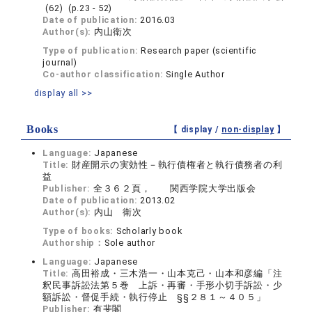
(62) (p.23 - 52)
Date of publication:
2016.03
Author(s):
内山衛次
Type of publication:
Research paper (scientific
journal)
Co-author classification:
Single Author
display all >>
Books
【 display /
non-display
】
Language:
Japanese
Title:
財産開示の実効性－執行債権者と執行債務者の利
益
Publisher:
全３６２頁， 関西学院大学出版会
Date of publication:
2013.02
Author(s):
内山 衛次
Type of books:
Scholarly book
Authorship：
Sole author
Language:
Japanese
Title:
高田裕成・三木浩一・山本克己・山本和彦編「注
釈民事訴訟法第５巻 上訴・再審・手形小切手訴訟・少
額訴訟・督促手続・執行停止 §§２８１～４０５」
Publisher:
有斐閣