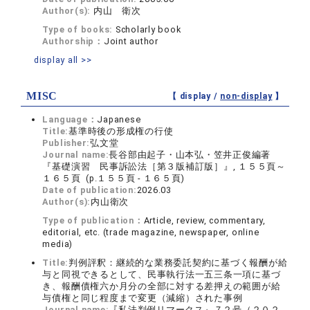
Author(s):
内山 衛次
Type of books:
Scholarly book
Authorship：
Joint author
display all >>
MISC
【 display /
non-display
】
Language：
Japanese
Title:
基準時後の形成権の行使
Publisher:
弘文堂
Journal name:
長谷部由起子・山本弘・笠井正俊編著
『基礎演習 民事訴訟法［第３版補訂版］』, １５５頁～
１６５頁 (p.１５５頁 - １６５頁)
Date of publication:
2026.03
Author(s):
内山衛次
Type of publication：
Article, review, commentary,
editorial, etc. (trade magazine, newspaper, online
media)
Title:
判例評釈：継続的な業務委託契約に基づく報酬が給
与と同視できるとして、民事執行法一五三条一項に基づ
き、報酬債権六か月分の全部に対する差押えの範囲が給
与債権と同じ程度まで変更（減縮）された事例
Journal name:
『私法判例リマークス』７２号（２０２