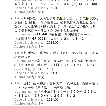
６年度［上］），１３０頁～１３３頁 (72) (p.130 - 133)
Date of publication:
2026.03
Author(s):
内山衛次
Title:
判例評釈：文化功労者年
金
法に基づいて年
金
の支給
を受ける権利は、その性質上、強制執行の対象にはなら
ないとした原審の判断に対して、最高裁がこの権利に対
して強制執行をすることができるとした事例
Journal name:
LLI/DB 判例秘書 判例秘書ジャーナル
（文献番号 HJ100223）１頁～１２頁 (p.1 - 12)
Date of publication:
2025.05
Author(s):
内山衛次
Title:
判例評釈：重複する訴え（２）ー債権の一部による
相殺の抗弁
Journal name:
高田裕成・畑瑞穂・垣内秀介編『民事訴
訟法判例百選［第６版］』別冊ジュリスト２６５号７８
頁～７９頁 (p.７８ - ７９)
Date of publication:
2023.09
Author(s):
内山衛次
Title:
注釈：山本和彦・吉村真幸・塚原聡編『新基本法コ
ンメンタール（第２版） 民事執行法』
Journal name:
『別冊法学セミナー』２７０号,２９６頁
～３１２頁 (２７０号) (p.２９６ - ３１２)
Date of publication:
2023.06
Author(s):
内山衛次