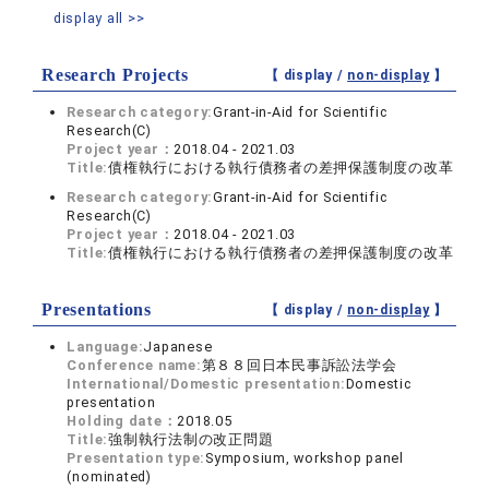
display all >>
Research Projects
【 display /
non-display
】
Research category:
Grant-in-Aid for Scientific
Research(C)
Project year：
2018.04 - 2021.03
Title:
債権執行における執行債務者の差押保護制度の改革
Research category:
Grant-in-Aid for Scientific
Research(C)
Project year：
2018.04 - 2021.03
Title:
債権執行における執行債務者の差押保護制度の改革
Presentations
【 display /
non-display
】
Language:
Japanese
Conference name:
第８８回日本民事訴訟法学会
International/Domestic presentation:
Domestic
presentation
Holding date：
2018.05
Title:
強制執行法制の改正問題
Presentation type:
Symposium, workshop panel
(nominated)