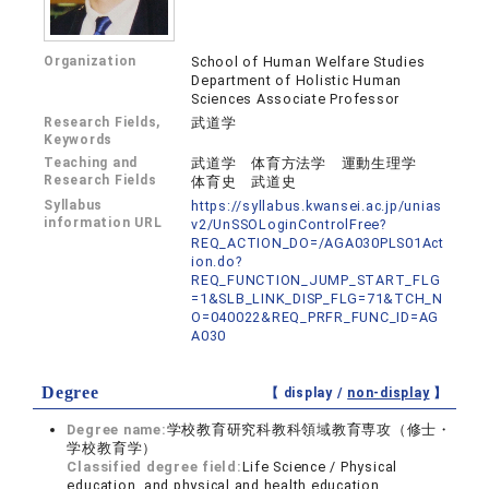
Organization
School of Human Welfare Studies
Department of Holistic Human
Sciences Associate Professor
Research Fields,
武道学
Keywords
Teaching and
武道学 体育方法学 運動生理学
Research Fields
体育史 武道史
Syllabus
https://syllabus.kwansei.ac.jp/unias
information URL
v2/UnSSOLoginControlFree?
REQ_ACTION_DO=/AGA030PLS01Act
ion.do?
REQ_FUNCTION_JUMP_START_FLG
=1&SLB_LINK_DISP_FLG=71&TCH_N
O=040022&REQ_PRFR_FUNC_ID=AG
A030
Degree
【 display /
non-display
】
Degree name:
学校教育研究科教科領域教育専攻（修士・
学校教育学）
Classified degree field:
Life Science / Physical
education, and physical and health education