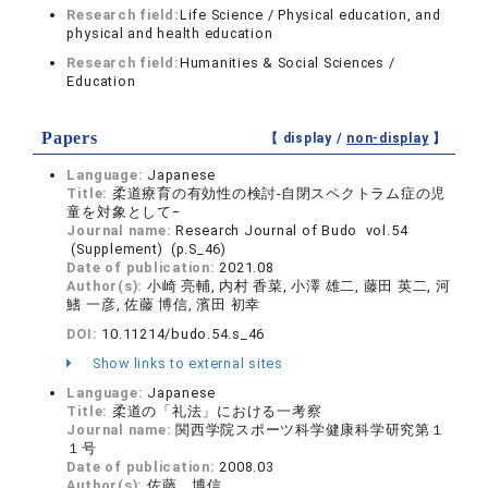
Research field:
Life Science / Physical education, and
physical and health education
Research field:
Humanities & Social Sciences /
Education
Papers
【 display /
non-display
】
Language:
Japanese
Title:
柔道療育の有効性の検討-自閉スペクトラム症の児
童を対象として−
Journal name:
Research Journal of Budo vol.54
(Supplement) (p.S_46)
Date of publication:
2021.08
Author(s):
小崎 亮輔, 内村 香菜, 小澤 雄二, 藤田 英二, 河
鰭 一彦, 佐藤 博信, 濱田 初幸
DOI:
10.11214/budo.54.s_46
Show links to external sites
Language:
Japanese
Title:
柔道の「礼法」における一考察
Journal name:
関西学院スポーツ科学健康科学研究第１
１号
Date of publication:
2008.03
Author(s):
佐藤 博信