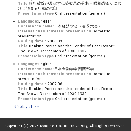
Title:
銀行破綻が及ぼす伝染効果の分析－昭和恐慌期にお
ける預金者行動の検証
Presentation type:
Oral presentation (general)
Language:
English
Conference name:
日本経済学会（春季大会）
International/Domestic presentation:
Domestic
presentation
Holding date：
2006.03
Title:
Banking Panics and the Lender of Last Resort:
The Showa Depression of 1930-1932
Presentation type:
Oral presentation (general)
Language:
English
Conference name:
日本金融学会関西部会
International/Domestic presentation:
Domestic
presentation
Holding date：
2007.06
Title:
Banking Panics and the Lender of Last Resort:
The Showa Depression of 1930-1932
Presentation type:
Oral presentation (general)
display all >>
Copyright (C) 2025 Kwansei Gakuin University, All Rights Reserved.