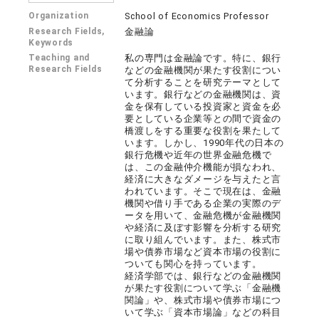
Organization
School of Economics Professor
Research Fields,
金融論
Keywords
Teaching and
私の専門は金融論です。特に、銀行
Research Fields
などの金融機関が果たす役割につい
て分析することを研究テーマとして
います。銀行などの金融機関は、資
金を保有している投資家と資金を必
要としている企業等との間で資金の
橋渡しをする重要な役割を果たして
います。しかし、1990年代の日本の
銀行危機や近年の世界金融危機で
は、この金融仲介機能が損なわれ、
経済に大きなダメージを与えたと言
われています。そこで現在は、金融
機関や借り手である企業の実際のデ
ータを用いて、金融危機が金融機関
や経済に及ぼす影響を分析する研究
に取り組んでいます。また、株式市
場や債券市場など資本市場の役割に
ついても関心を持っています。
経済学部では、銀行などの金融機関
が果たす役割について学ぶ「金融機
関論」や、株式市場や債券市場につ
いて学ぶ「資本市場論」などの科目