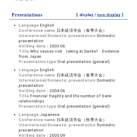
Presentations
【 display /
non-display
】
Language:
English
Conference name:
日本経済学会（春季大会）
International/Domestic presentation:
Domestic
presentation
Holding date：
2003.06
Title:
Who causes risk taking at banks? Evidence
from Japan
Presentation type:
Oral presentation (general)
Language:
English
Conference name:
日本経済学会（春季大会）
International/Domestic presentation:
Domestic
presentation
Holding date：
2004.06
Title:
Financial fragility and the number of bank
relationships
Presentation type:
Oral presentation (general)
Language:
Japanese
Conference name:
日本経済学会（秋季大会）
International/Domestic presentation:
Domestic
presentation
Holding date：
2005.09