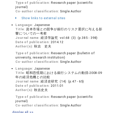
Type of publication:
Research paper (scientific
journal)
Co-author classification:
Single Author
Show links to external sites
Language:
Japanese
Title:
資本市場との競争が銀行のリスク選択に与える影
響についての一考察
Journal name:
経済学論究 vol.68 (3) (p.385 - 398)
Date of publication:
2014.12
Author(s):
秋吉 史夫
Type of publication:
Research paper (bulletin of
university, research institution)
Co-author classification:
Single Author
Language:
Japanese
Title:
昭和恐慌期における銀行システムの動揺-2008-09
年の経済危機との比較
Journal name:
経済史研究 (14) (p.47 - 65)
Date of publication:
2011.01
Author(s):
秋吉史夫
Type of publication:
Research paper (scientific
journal)
Co-author classification:
Single Author
display all >>