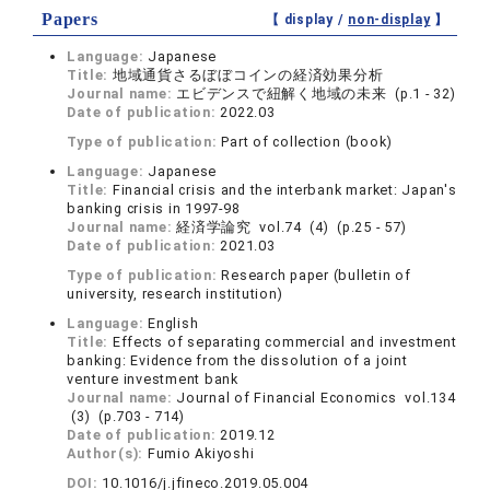
Papers
【 display /
non-display
】
Language:
Japanese
Title:
地域通貨さるぼぼコインの経済効果分析
Journal name:
エビデンスで紐解く地域の未来 (p.1 - 32)
Date of publication:
2022.03
Type of publication:
Part of collection (book)
Language:
Japanese
Title:
Financial crisis and the interbank market: Japan's
banking crisis in 1997-98
Journal name:
経済学論究 vol.74 (4) (p.25 - 57)
Date of publication:
2021.03
Type of publication:
Research paper (bulletin of
university, research institution)
Language:
English
Title:
Effects of separating commercial and investment
banking: Evidence from the dissolution of a joint
venture investment bank
Journal name:
Journal of Financial Economics vol.134
(3) (p.703 - 714)
Date of publication:
2019.12
Author(s):
Fumio Akiyoshi
DOI:
10.1016/j.jfineco.2019.05.004