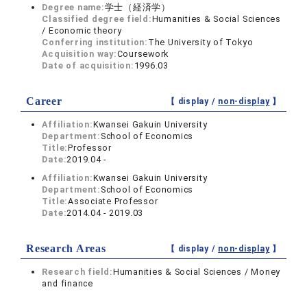
Degree name:
学士（経済学）
Classified degree field:
Humanities & Social Sciences
/ Economic theory
Conferring institution:
The University of Tokyo
Acquisition way:
Coursework
Date of acquisition:
1996.03
Career
【 display /
non-display
】
Affiliation:
Kwansei Gakuin University
Department:
School of Economics
Title:
Professor
Date:
2019.04 -
Affiliation:
Kwansei Gakuin University
Department:
School of Economics
Title:
Associate Professor
Date:
2014.04 - 2019.03
Research Areas
【 display /
non-display
】
Research field:
Humanities & Social Sciences / Money
and finance