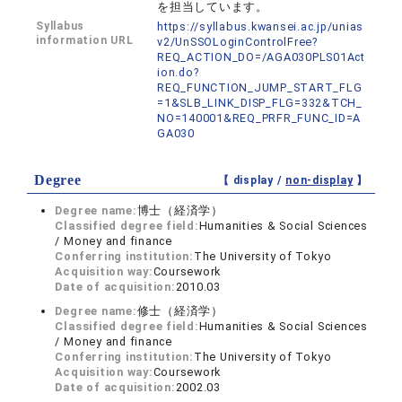
を担当しています。
Syllabus
https://syllabus.kwansei.ac.jp/unias
information URL
v2/UnSSOLoginControlFree?
REQ_ACTION_DO=/AGA030PLS01Act
ion.do?
REQ_FUNCTION_JUMP_START_FLG
=1&SLB_LINK_DISP_FLG=332&TCH_
NO=140001&REQ_PRFR_FUNC_ID=A
GA030
Degree
【 display /
non-display
】
Degree name:
博士（経済学）
Classified degree field:
Humanities & Social Sciences
/ Money and finance
Conferring institution:
The University of Tokyo
Acquisition way:
Coursework
Date of acquisition:
2010.03
Degree name:
修士（経済学）
Classified degree field:
Humanities & Social Sciences
/ Money and finance
Conferring institution:
The University of Tokyo
Acquisition way:
Coursework
Date of acquisition:
2002.03