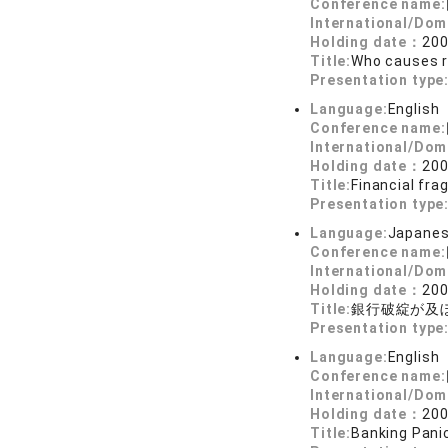
Conference name:
International/Dom
Holding date：
200
Title:
Who causes r
Presentation type
Language:
English
Conference name:
International/Dom
Holding date：
200
Title:
Financial fra
Presentation type
Language:
Japane
Conference name:
International/Dom
Holding date：
200
Title:
銀行破綻が及
Presentation type
Language:
English
Conference name:
International/Dom
Holding date：
200
Title:
Banking Pani