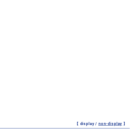
【 display /
non-display
】