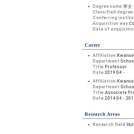
Degree name:
学士
Classified degree 
Conferring institu
Acquisition way:
C
Date of acquisitio
Career
Affiliation:
Kwansei
Department:
Schoo
Title:
Professor
Date:
2019.04 -
Affiliation:
Kwansei
Department:
Schoo
Title:
Associate Pr
Date:
2014.04 - 201
Research Areas
Research field:
Hum