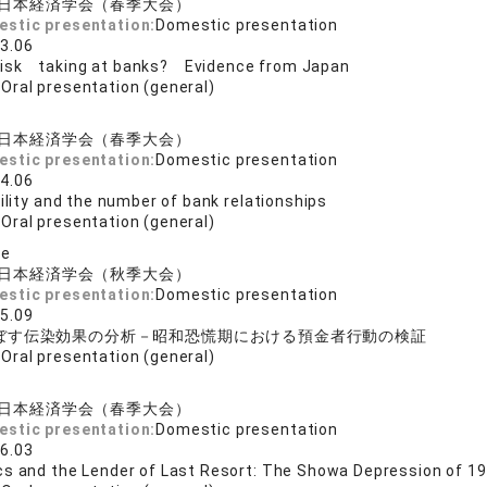
日本経済学会（春季大会）
estic presentation:
Domestic presentation
3.06
isk taking at banks? Evidence from Japan
:
Oral presentation (general)
日本経済学会（春季大会）
estic presentation:
Domestic presentation
4.06
gility and the number of bank relationships
:
Oral presentation (general)
se
日本経済学会（秋季大会）
estic presentation:
Domestic presentation
5.09
ぼす伝染効果の分析－昭和恐慌期における預金者行動の検証
:
Oral presentation (general)
日本経済学会（春季大会）
estic presentation:
Domestic presentation
6.03
cs and the Lender of Last Resort: The Showa Depression of 1