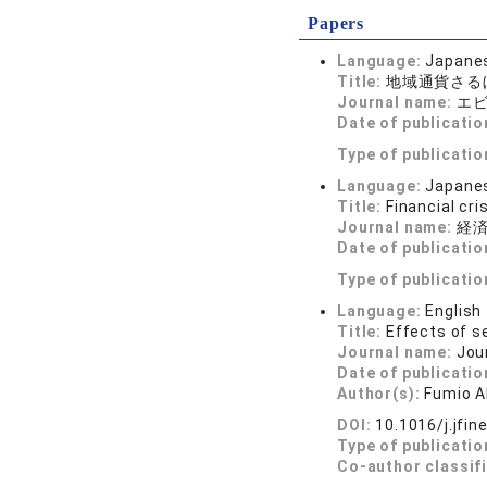
Papers
Language:
Japane
Title:
地域通貨さる
Journal name:
エビ
Date of publicatio
Type of publicatio
Language:
Japane
Title:
Financial cri
Journal name:
経済学
Date of publicatio
Type of publicatio
Language:
English
Title:
Effects of s
Journal name:
Jou
Date of publicatio
Author(s):
Fumio A
DOI:
10.1016/j.jfin
Type of publicatio
Co-author classif