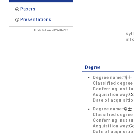
Papers
Presentations
Updated on 2026/04/21
Syl
inf
Degree
Degree name:
博士
Classified degree 
Conferring institu
Acquisition way:
C
Date of acquisitio
Degree name:
修士
Classified degree 
Conferring institu
Acquisition way:
C
Date of acquisitio