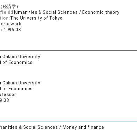
（経済学）
field:
Humanities & Social Sciences / Economic theory
tion:
The University of Tokyo
oursework
n:
1996.03
 Gakuin University
l of Economics
 Gakuin University
l of Economics
ofessor
9.03
anities & Social Sciences / Money and finance