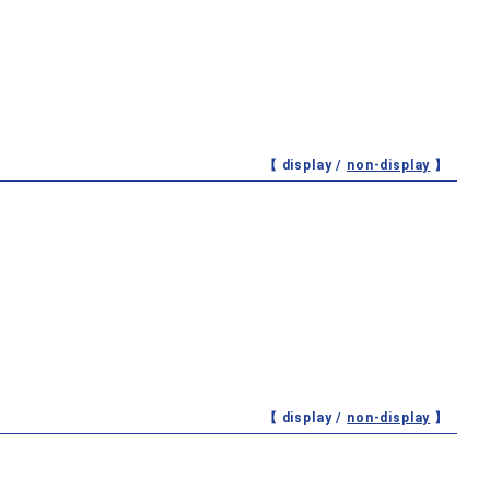
【 display /
non-display
】
【 display /
non-display
】