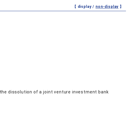
【 display /
non-display
】
he dissolution of a joint venture investment bank