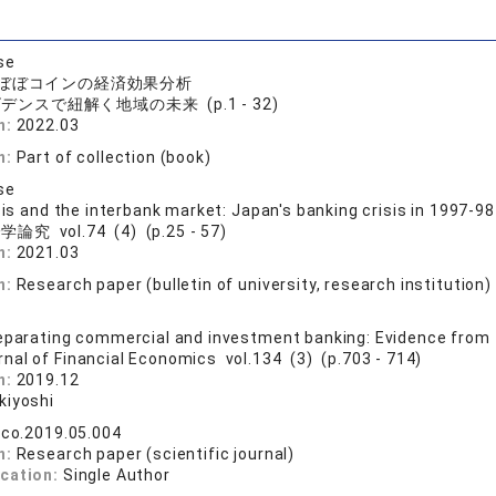
se
ぼぼコインの経済効果分析
デンスで紐解く地域の未来 (p.1 - 32)
n:
2022.03
n:
Part of collection (book)
se
sis and the interbank market: Japan's banking crisis in 1997-98
論究 vol.74 (4) (p.25 - 57)
n:
2021.03
n:
Research paper (bulletin of university, research institution)
eparating commercial and investment banking: Evidence from t
rnal of Financial Economics vol.134 (3) (p.703 - 714)
n:
2019.12
kiyoshi
eco.2019.05.004
n:
Research paper (scientific journal)
ication:
Single Author