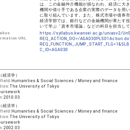
は、この金融仲介機能が損なわれ、経済に大
機関や借り手である企業の実際のデータを用
に取り組んでいます。また、株式市場や債券
経済学部では、銀行などの金融機関が果たす
いて学ぶ「資本市場論」などの科目を担当し
labus
https://syllabus.kwansei.ac.jp/uniasv2/U
ormation URL
REQ_ACTION_DO=/AGA030PLS01Action.do
REQ_FUNCTION_JUMP_START_FLG=1&SLB
C_ID=AGA030
（経済学）
field:
Humanities & Social Sciences / Money and finance
tion:
The University of Tokyo
oursework
n:
2010.03
（経済学）
field:
Humanities & Social Sciences / Money and finance
tion:
The University of Tokyo
oursework
n:
2002.03