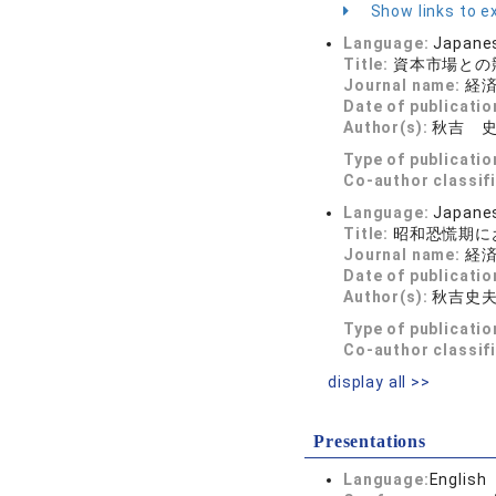
Show links to ex
Language:
Japane
Title:
資本市場との
Journal name:
経済学
Date of publicatio
Author(s):
秋吉 
Type of publicatio
Co-author classif
Language:
Japane
Title:
昭和恐慌期に
Journal name:
経済史
Date of publicatio
Author(s):
秋吉史
Type of publicatio
Co-author classif
display all >>
Presentations
Language:
English