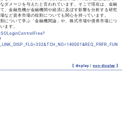
きなダメージを与えたと言われています。そこで現在は、金融
いて、金融危機が金融機関や経済に及ぼす影響を分析する研究
市場など資本市場の役割についても関心を持っています。
役割について学ぶ「金融機関論」や、株式市場や債券市場につ
ています。
nSSOLoginControlFree?
?
_LINK_DISP_FLG=332&TCH_NO=140001&REQ_PRFR_FUN
【 display /
non-display
】