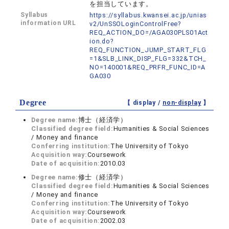
を担当しています。
Syllabus
https://syllabus.kwansei.ac.jp/unias
information URL
v2/UnSSOLoginControlFree?
REQ_ACTION_DO=/AGA030PLS01Act
ion.do?
REQ_FUNCTION_JUMP_START_FLG
=1&SLB_LINK_DISP_FLG=332&TCH_
NO=140001&REQ_PRFR_FUNC_ID=A
GA030
Degree
【 display /
non-display
】
Degree name:
博士（経済学）
Classified degree field:
Humanities & Social Sciences
/ Money and finance
Conferring institution:
The University of Tokyo
Acquisition way:
Coursework
Date of acquisition:
2010.03
Degree name:
修士（経済学）
Classified degree field:
Humanities & Social Sciences
/ Money and finance
Conferring institution:
The University of Tokyo
Acquisition way:
Coursework
Date of acquisition:
2002.03