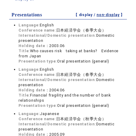
Presentations
【 display /
non-display
】
Language:
English
Conference name:
日本経済学会（春季大会）
International/Domestic presentation:
Domestic
presentation
Holding date：
2003.06
Title:
Who causes risk taking at banks? Evidence
from Japan
Presentation type:
Oral presentation (general)
Language:
English
Conference name:
日本経済学会（春季大会）
International/Domestic presentation:
Domestic
presentation
Holding date：
2004.06
Title:
Financial fragility and the number of bank
relationships
Presentation type:
Oral presentation (general)
Language:
Japanese
Conference name:
日本経済学会（秋季大会）
International/Domestic presentation:
Domestic
presentation
Holding date：
2005.09