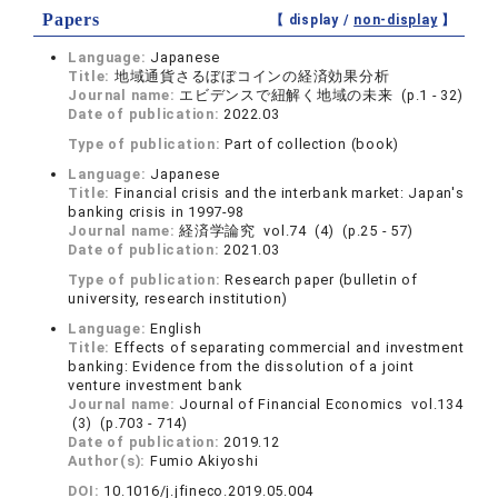
Papers
【 display /
non-display
】
Language:
Japanese
Title:
地域通貨さるぼぼコインの経済効果分析
Journal name:
エビデンスで紐解く地域の未来 (p.1 - 32)
Date of publication:
2022.03
Type of publication:
Part of collection (book)
Language:
Japanese
Title:
Financial crisis and the interbank market: Japan's
banking crisis in 1997-98
Journal name:
経済学論究 vol.74 (4) (p.25 - 57)
Date of publication:
2021.03
Type of publication:
Research paper (bulletin of
university, research institution)
Language:
English
Title:
Effects of separating commercial and investment
banking: Evidence from the dissolution of a joint
venture investment bank
Journal name:
Journal of Financial Economics vol.134
(3) (p.703 - 714)
Date of publication:
2019.12
Author(s):
Fumio Akiyoshi
DOI:
10.1016/j.jfineco.2019.05.004