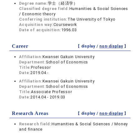
Degree name:
学士（経済学）
Classified degree field:
Humanities & Social Sciences
/ Economic theory
Conferring institution:
The University of Tokyo
Acquisition way:
Coursework
Date of acquisition:
1996.03
Career
【 display /
non-display
】
Affiliation:
Kwansei Gakuin University
Department:
School of Economics
Title:
Professor
Date:
2019.04 -
Affiliation:
Kwansei Gakuin University
Department:
School of Economics
Title:
Associate Professor
Date:
2014.04 - 2019.03
Research Areas
【 display /
non-display
】
Research field:
Humanities & Social Sciences / Money
and finance