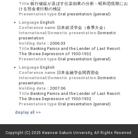
Title:
銀行破綻が及ぼす伝染効果の分析－昭和恐慌期にお
ける預金者行動の検証
Presentation type:
Oral presentation (general)
Language:
English
Conference name:
日本経済学会（春季大会）
International/Domestic presentation:
Domestic
presentation
Holding date：
2006.03
Title:
Banking Panics and the Lender of Last Resort:
The Showa Depression of 1930-1932
Presentation type:
Oral presentation (general)
Language:
English
Conference name:
日本金融学会関西部会
International/Domestic presentation:
Domestic
presentation
Holding date：
2007.06
Title:
Banking Panics and the Lender of Last Resort:
The Showa Depression of 1930-1932
Presentation type:
Oral presentation (general)
display all >>
Copyright (C) 2025 Kwansei Gakuin University, All Rights Reserved.