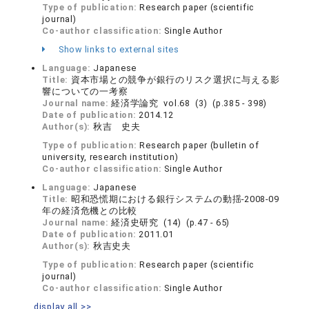
Type of publication:
Research paper (scientific
journal)
Co-author classification:
Single Author
Show links to external sites
Language:
Japanese
Title:
資本市場との競争が銀行のリスク選択に与える影
響についての一考察
Journal name:
経済学論究 vol.68 (3) (p.385 - 398)
Date of publication:
2014.12
Author(s):
秋吉 史夫
Type of publication:
Research paper (bulletin of
university, research institution)
Co-author classification:
Single Author
Language:
Japanese
Title:
昭和恐慌期における銀行システムの動揺-2008-09
年の経済危機との比較
Journal name:
経済史研究 (14) (p.47 - 65)
Date of publication:
2011.01
Author(s):
秋吉史夫
Type of publication:
Research paper (scientific
journal)
Co-author classification:
Single Author
display all >>