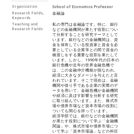
Organization
School of Economics Professor
Research Fields,
金融論
Keywords
Teaching and
私の専門は金融論です。特に、銀行
Research Fields
などの金融機関が果たす役割につい
て分析することを研究テーマとして
います。銀行などの金融機関は、資
金を保有している投資家と資金を必
要としている企業等との間で資金の
橋渡しをする重要な役割を果たして
います。しかし、1990年代の日本の
銀行危機や近年の世界金融危機で
は、この金融仲介機能が損なわれ、
経済に大きなダメージを与えたと言
われています。そこで現在は、金融
機関や借り手である企業の実際のデ
ータを用いて、金融危機が金融機関
や経済に及ぼす影響を分析する研究
に取り組んでいます。また、株式市
場や債券市場など資本市場の役割に
ついても関心を持っています。
経済学部では、銀行などの金融機関
が果たす役割について学ぶ「金融機
関論」や、株式市場や債券市場につ
いて学ぶ「資本市場論」などの科目