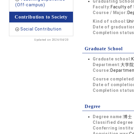
Graduating School
(Off-campus)
Faculty:
Faculty of
Course / Major:
De
Contribution to Society
Kind of school:
Uni
Date of graduatio
Social Contribution
Completion status
Updated on 2026/04/20
Graduate School
Graduate school:
K
Department:
大学院
Course:
Departmen
Course completed
Date of completio
Completion status
Degree
Degree name:
博士
Classified degree 
Conferring institu
Acquisition way:
C