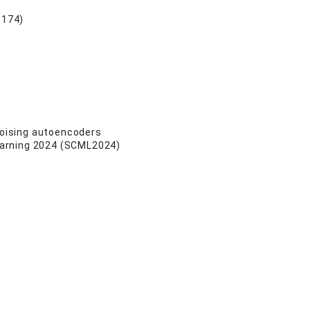
 174)
enoising autoencoders
earning 2024 (SCML2024)