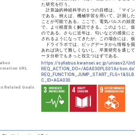
た研究を行う。
計算論的神経科学の１つの目標は、「マイン
である。例えば、機械学習を用いて、計測し
ことが可能である。ここで、電気パルスの頻
で、より精度良く解読できる。このように、
のである。さらに近年は、匂いなどの感覚に
されるようになってきたが、この場合には、
ドライラボでは、ビッグデータから情報を掘
あれば決して難しくないし、卒業研究を通じ
ータ分析でもきっと役立つはずである。
labus
https://syllabus.kwansei.ac.jp/uniasv2/U
ormation URL
REQ_ACTION_DO=/AGA030PLS01Action.do
REQ_FUNCTION_JUMP_START_FLG=1&SLB
C_ID=AGA030
s Related Goals