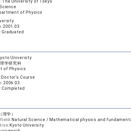
:
The University of Tokyo
 Science
partment of Physics
versity
n:
2001.03
:
Graduated
yoto University
理学研究科
t of Physics
:
Doctor's Course
n:
2006.03
:
Completed
（理学）
field:
Natural Science / Mathematical physics and fundament
tion:
Kyoto University
oursework