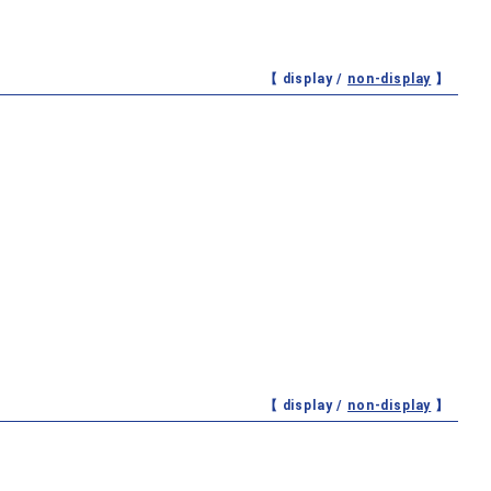
【 display /
non-display
】
【 display /
non-display
】