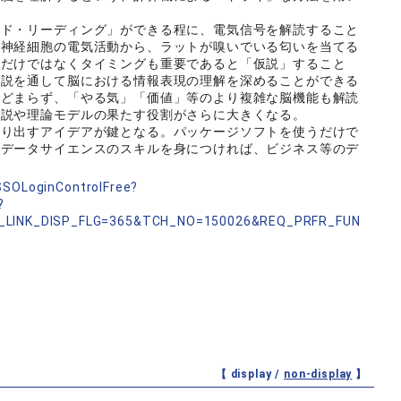
ド・リーディング」ができる程に、電気信号を解読すること
た神経細胞の電気活動から、ラットが嗅いでいる匂いを当てる
度だけではなくタイミングも重要であると「仮説」すること
仮説を通して脳における情報表現の理解を深めることができる
とどまらず、「やる気」「価値」等のより複雑な脳機能も解読
仮説や理論モデルの果たす役割がさらに大きくなる。
り出すアイデアが鍵となる。パッケージソフトを使うだけで
てデータサイエンスのスキルを身につければ、ビジネス等のデ
nSSOLoginControlFree?
?
_LINK_DISP_FLG=365&TCH_NO=150026&REQ_PRFR_FUN
【 display /
non-display
】