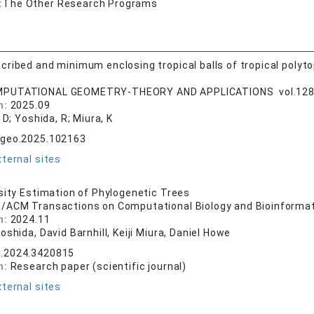
:
The Other Research Programs
ribed and minimum enclosing tropical balls of tropical polyt
PUTATIONAL GEOMETRY-THEORY AND APPLICATIONS vol.12
n:
2025.09
, D; Yoshida, R; Miura, K
mgeo.2025.102163
ternal sites
sity Estimation of Phylogenetic Trees
E/ACM Transactions on Computational Biology and Bioinformati
n:
2024.11
oshida, David Barnhill, Keiji Miura, Daniel Howe
.2024.3420815
n:
Research paper (scientific journal)
ternal sites