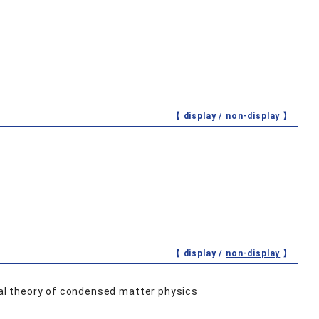
【 display /
non-display
】
【 display /
non-display
】
al theory of condensed matter physics