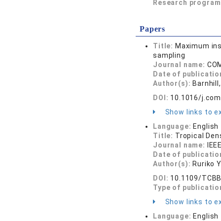
Research program
Papers
Title:
Maximum insc
sampling
Journal name:
COM
Date of publicatio
Author(s):
Barnhill
DOI:
10.1016/j.co
Show links to ex
Language:
English
Title:
Tropical Den
Journal name:
IEE
Date of publicatio
Author(s):
Ruriko Y
DOI:
10.1109/TCBB
Type of publicatio
Show links to ex
Language:
English