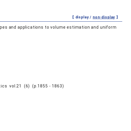
【 display /
non-display
】
opes and applications to volume estimation and uniform
8
cs vol.21 (6) (p.1855 - 1863)