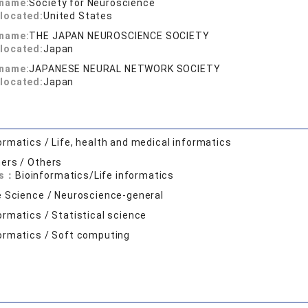
 name:
Society for Neuroscience
located:
United States
 name:
THE JAPAN NEUROSCIENCE SOCIETY
located:
Japan
 name:
JAPANESE NEURAL NETWORK SOCIETY
located:
Japan
ormatics / Life, health and medical informatics
ers / Others
ds：
Bioinformatics/Life informatics
e Science / Neuroscience-general
ormatics / Statistical science
ormatics / Soft computing