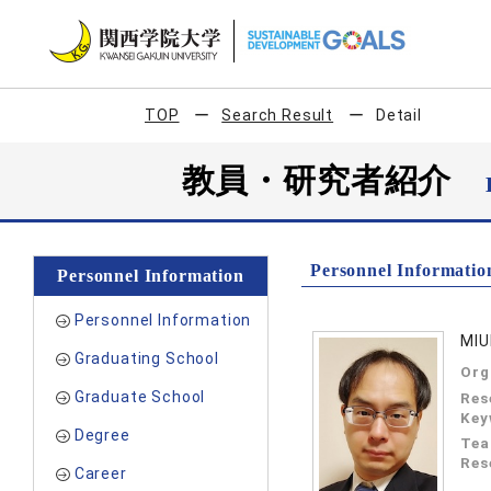
TOP
Search Result
Detail
教員・研究者紹介
Personnel Informatio
Personnel Information
Personnel Information
MIU
Graduating School
Org
Graduate School
Res
Key
Degree
Tea
Res
Career