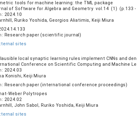
metric tools for machine learning: the TML package
rnal of Software for Algebra and Geometry vol.14 (1) (p.133 -
n:
2024.10
rnhill, Ruriko Yoshida, Georgios Aliatimis, Keiji Miura
2024.14.133
n:
Research paper (scientific journal)
ternal sites
 plausible local synaptic learning rules implement CNNs and d
ernational Conference on Scientific Computing and Machine L
n:
2024.03
 Konishi, Keiji Miura
n:
Research paper (international conference proceedings)
mat-Weber Polytropes
n:
2024.02
rnhill, John Sabol, Ruriko Yoshida, Keiji Miura
ternal sites