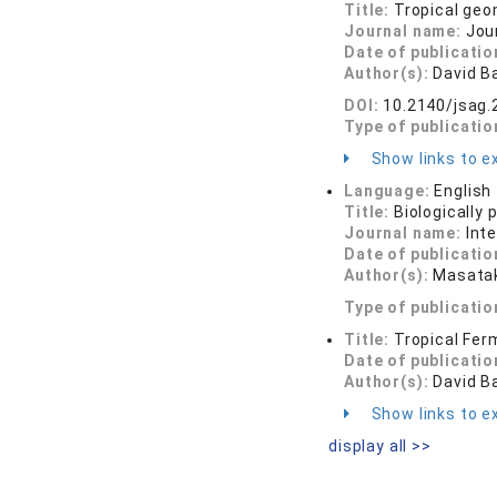
Title:
Tropical geo
Journal name:
Jou
Date of publicatio
Author(s):
David Ba
DOI:
10.2140/jsag.
Type of publicatio
Show links to ex
Language:
English
Title:
Biologically
Journal name:
Int
Date of publicatio
Author(s):
Masataka
Type of publicatio
Title:
Tropical Fer
Date of publicatio
Author(s):
David Ba
Show links to ex
display all >>