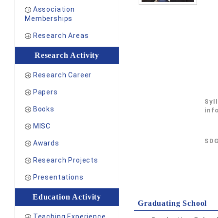
Association
Memberships
Research Areas
Research Activity
Research Career
Papers
Syl
Books
inf
MISC
SDG
Awards
Research Projects
Presentations
Education Activity
Graduating School
Teaching Experience