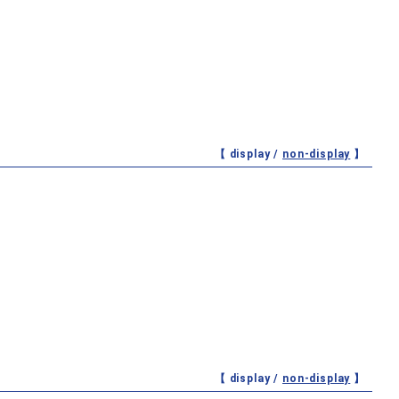
【 display /
non-display
】
【 display /
non-display
】