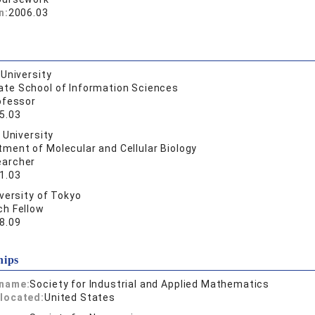
n:
2006.03
University
ate School of Information Sciences
ofessor
5.03
 University
ment of Molecular and Cellular Biology
archer
1.03
versity of Tokyo
h Fellow
8.09
hips
 name:
Society for Industrial and Applied Mathematics
located:
United States